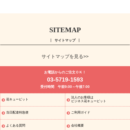
SITEMAP
サイトマップ
サイトマップを見る>>
よく贈られる花
お祝い
誕生日フラワーギフト特集
8月の誕
お電話からのご注文ＯＫ！
生花(トルコキキョウ)
開店・開業祝い
退職祝い
結婚記念日
お
03-5719-1593
供え・お悔やみ
お供え・お悔やみの花
四十九日法要以降に贈る花
受付時間 午前9:00～午後7:00
通夜・葬儀に贈る花
胡蝶蘭・花鉢
プリザーブドフラワー
季節
のイベント
ひまわり ギフト・プレゼント特集
お盆 花（新盆・初
法人のお客様は
花キューピット
季節のイベント
盆）
お盆 花（新盆・初盆）
お盆 花（新盆・
ビジネス花キューピット
初盆）
お盆・お供え 花とセットギフト
お盆・お供え プリザーブ
当日配達特急便
ご利用ガイド
ドフラワー
ひまわり ギフト・プレゼント特集
夏の花贈り・お中
元・暑中見舞い 花のギフト特集
敬老の日におくる花ギフト・プレ
ゼント特集
敬老の日におくる花ギフト・プレゼント特集
敬老の日
よくある質問
会社概要