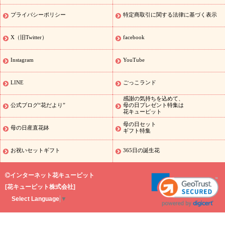
花のおすすめランキング
敬老の日 花鉢植えのギフト・プレゼント
特集
敬老の日 花とセットギフト・プレゼント特集
敬老の日の花
プライバシーポリシー
特定商取引に関する法律に基づく表示
全てのギフト一覧
キャンペーン
映画『ウォーターガーディアン
ズ』コラボキャンペーン
「きょう誕生日なんです」キャンペーン
X（旧Twitter）
facebook
誕生日の花を探す
誕生日フラワーギフト
誕生日フラワーギフ
ト
誕生日フラワーギフト商品一覧
バラ
ユリ
トルコキキョウ
Instagram
YouTube
8月の誕生花(トルコキキョウ)
9月の誕生花(リンドウ)
誕生日セッ
トギフト
キャンペーン
「きょう誕生日なんです」キャンペーン
LINE
ごっこランド
用途から探す
お祝いの花特集
当日配達特急便
お祝い商品一覧
感謝の気持ちを込めて、
お祝い
開店・開業祝い
新築・引っ越し祝い
退職祝い
結婚記
公式ブログ“花だより”
母の日プレゼント特集は
花キューピット
念日
結婚祝い
出産祝い
退院祝い・快気祝い
還暦祝い・長寿祝
い
プチギフト
ペットのお祝いフラワー
お中元・暑中見舞い
敬
母の日セット
母の日産直花鉢
ギフト特集
老の日
お供え・お悔やみの花
当日配達特急便 お供え
お供え・
お悔やみ商品一覧
お供え・お悔やみの花
四十九日法要以降に贈る
お祝いセットギフト
365日の誕生花
花
通夜・葬儀に贈る花
お供え お花とセットギフト
お供え プリ
ザーブドフラワー
ペットのお供えフラワー
お盆（新盆・初盆）
インターネット花キューピット
その他
お祝い返し
お見舞い
お取り寄せギフト
ビジネス用
ご
[
花キューピット株式会社
]
スタイ
自宅用
観葉植物
ミディ胡蝶蘭
プリザーブドフラワー
Select Language
▼
ルから探す
アレンジメント
花束
スタンド花
お祝い
お供
え・お悔やみ
胡蝶蘭
胡蝶蘭・花鉢
ミディ胡蝶蘭・お祝い
ミデ
ィ胡蝶蘭・お供え
世界初の青色胡蝶蘭
観葉植物
観葉植物
産直