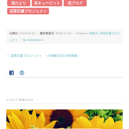
花だより
花キューピット
花ブログ
花育応援プロジェクト
公開日:
2015-03-12
｜
最終更新日:
2016-12-15
｜ Posted in
神奈川
,
花育応援プロジ
ェクト
｜
No Comments »
＜ 花育応援プロジェクト ～河南町立石川保育園～
ひまわり特集2026