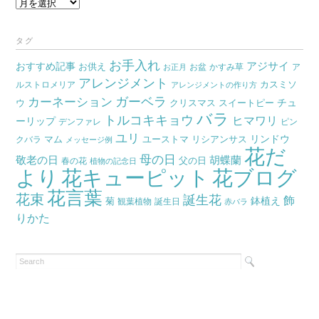
ア
ー
カ
タグ
イ
お手入れ
おすすめ記事
アジサイ
お供え
お盆
かすみ草
ア
ブ
お正月
アレンジメント
カスミソ
ルストロメリア
アレンジメントの作り方
ガーベラ
カーネーション
チュ
ウ
クリスマス
スイートピー
バラ
トルコキキョウ
ヒマワリ
ーリップ
デンファレ
ピン
ユリ
リンドウ
マム
ユーストマ
リシアンサス
クバラ
メッセージ例
花だ
母の日
胡蝶蘭
敬老の日
父の日
春の花
植物の記念日
より
花キューピット
花ブログ
花言葉
花束
誕生花
飾
鉢植え
菊
観葉植物
誕生日
赤バラ
りかた