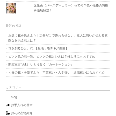
誕生色（バースデーカラー）って何？色や性格の特徴
を徹底解説！
最近の投稿
お盆に花を供えよう｜定番だけで終わらせない、故人に想いが伝わる素
敵なお供え花とは？
花を創るひと。#1 【産地：モテギ洋蘭園】
ピンク色の花一覧。ピンクの花といえば？推し活にもおすすめ
開架宣言 Vol.3_いとうみく『カーネーション』
＜春の花＞を愛でよう｜卒業祝い・入学祝い・退職祝いにもおすすめ
カテゴリー
blog
お手入れの基本
お花の産地紹介