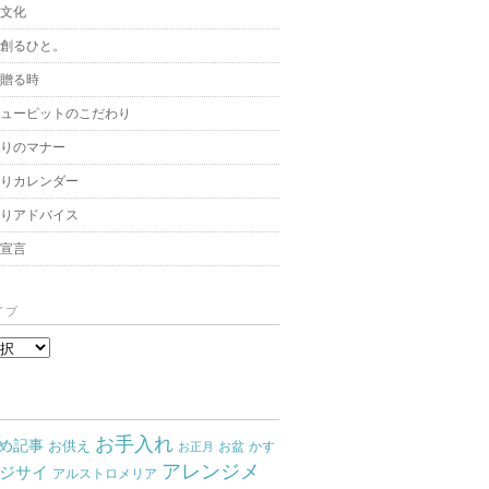
と文化
を創るひと。
を贈る時
キューピットのこだわり
贈りのマナー
贈りカレンダー
飾りアドバイス
架宣言
イブ
お手入れ
め記事
お供え
お盆
かす
お正月
アレンジメ
ジサイ
アルストロメリア