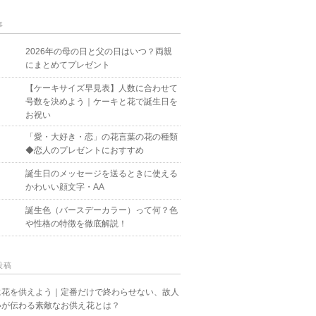
事
2026年の母の日と父の日はいつ？両親
にまとめてプレゼント
【ケーキサイズ早見表】人数に合わせて
号数を決めよう｜ケーキと花で誕生日を
お祝い
「愛・大好き・恋」の花言葉の花の種類
◆恋人のプレゼントにおすすめ
誕生日のメッセージを送るときに使える
かわいい顔文字・AA
誕生色（バースデーカラー）って何？色
や性格の特徴を徹底解説！
投稿
に花を供えよう｜定番だけで終わらせない、故人
いが伝わる素敵なお供え花とは？