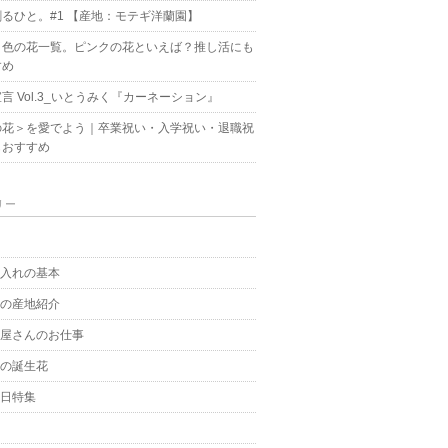
るひと。#1 【産地：モテギ洋蘭園】
ク色の花一覧。ピンクの花といえば？推し活にも
すめ
言 Vol.3_いとうみく『カーネーション』
の花＞を愛でよう｜卒業祝い・入学祝い・退職祝
もおすすめ
リー
g
手入れの基本
花の産地紹介
花屋さんのお仕事
月の誕生花
の日特集