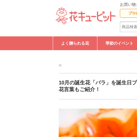
お買い物
プロ
よく贈られる花
季節のイベント
楓
10月の誕生花「バラ」を誕生日
花言葉もご紹介！