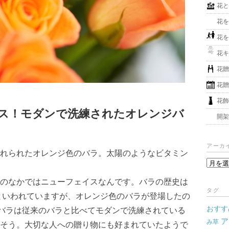
花
花
花
花
花
花
花
ス！モダンで洗練されたオレンジバ
開
アーカ
れられたオレンジ色のバラ。太陽のようなビタミン
ア
ー
のなかではニューフェイスなんです。バラの歴史は
カ
タグ
くといわれていますが、オレンジ色のバラが登場したの
イ
おすす
ブ
のバラは従来のバラと比べてモダンで洗練されている
ア
み草
そう。大切な人への贈り物にも好まれていたようで