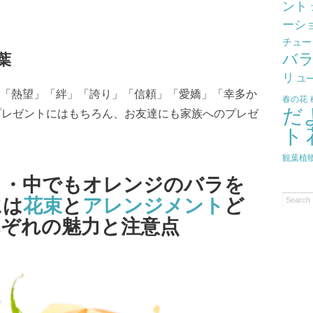
ント
ーシ
チュー
バ
葉
リ
ユ
「熱望」「絆」「誇り」「信頼」「愛嬌」「幸多か
春の花
だ
プレゼントにはもちろん、お友達にも家族へのプレゼ
ト
観葉植
ラ・中でもオレンジのバラを
には
花束
と
アレンジメント
ど
れぞれの魅力と注意点