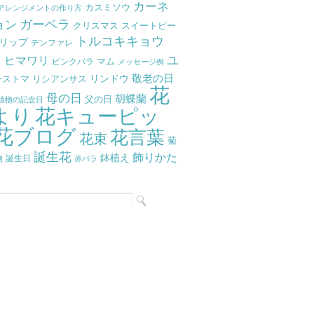
カーネ
カスミソウ
アレンジメントの作り方
ガーベラ
ョン
クリスマス
スイートピー
トルコキキョウ
リップ
デンファレ
ラ
ユ
ヒマワリ
マム
ピンクバラ
メッセージ例
リンドウ
敬老の日
ーストマ
リシアンサス
花
母の日
胡蝶蘭
父の日
植物の記念日
より
花キューピッ
花ブログ
花言葉
花束
菊
誕生花
飾りかた
鉢植え
物
誕生日
赤バラ