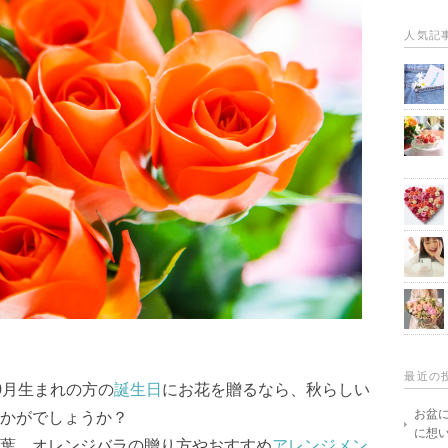
人気記
最近の
0月生まれの方の
誕生日
にお花を贈るなら、秋らしい
お盆
かがでしょうか？
に想
葉、オレンジバラの贈り方やおすすめ
アレンジメン