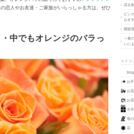
花を創
れの恋人やお友達・ご家族がいらっしゃる方は、ぜひ
ピン
おす
開架宣
ラ・中でもオレンジのバラっ
＜春
いに
カテゴ
blo
お
お
お
今
母
花