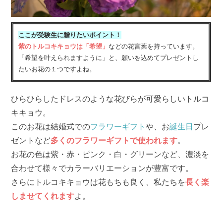
ここが受験生に贈りたいポイント！
紫のトルコキキョウは「希望」
などの花言葉を持っています。
「希望を叶えられますように」と、願いを込めてプレゼントし
たいお花の１つですよね。
ひらひらしたドレスのような花びらが可愛らしいトルコ
キキョウ。
このお花は結婚式での
フラワーギフト
や、お
誕生日
プレ
ゼントなど
多くのフラワーギフトで使われます
。
お花の色は紫・赤・ピンク・白・グリーンなど、濃淡を
合わせて様々でカラーバリエーションが豊富です。
さらにトルコキキョウは花もちも良く、私たちを
長く楽
しませてくれます
よ。