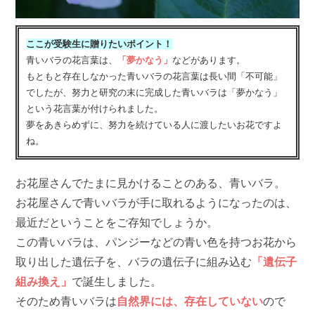
ここが受験生に贈りたいポイント！
青いバラの花言葉は、
「夢かなう」
などがあります。
もともと存在しなかった青いバラの花言葉は長い間「不可能」
でしたが、努力と研究の末に完成した青いバラは「夢かなう」
という花言葉が付けられました。
夢をあきらめずに、努力を続けている人に渡したいお花ですよ
ね。
お花屋さんでたまに見かけることのある、青いバラ。
お花屋さんで青いバラが手に取れるようになったのは、
最近だということをご存知でしょうか。
この青いバラは、パンジーなどの青い色を持つお花から
取り出した遺伝子を、バラの遺伝子に組み込む
「遺伝子
組み換え」
で誕生しました。
そのため青いバラは
自然界には、存在していない
ので