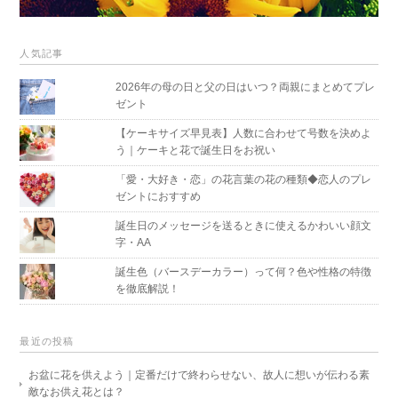
人気記事
2026年の母の日と父の日はいつ？両親にまとめてプレ
ゼント
【ケーキサイズ早見表】人数に合わせて号数を決めよ
う｜ケーキと花で誕生日をお祝い
「愛・大好き・恋」の花言葉の花の種類◆恋人のプレ
ゼントにおすすめ
誕生日のメッセージを送るときに使えるかわいい顔文
字・AA
誕生色（バースデーカラー）って何？色や性格の特徴
を徹底解説！
最近の投稿
お盆に花を供えよう｜定番だけで終わらせない、故人に想いが伝わる素
敵なお供え花とは？