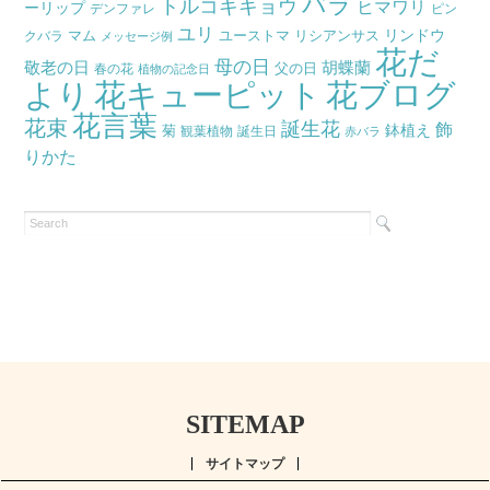
バラ
トルコキキョウ
ヒマワリ
ーリップ
デンファレ
ピン
ユリ
リンドウ
マム
ユーストマ
リシアンサス
クバラ
メッセージ例
花だ
母の日
胡蝶蘭
敬老の日
父の日
春の花
植物の記念日
より
花キューピット
花ブログ
花言葉
花束
誕生花
飾
鉢植え
菊
観葉植物
誕生日
赤バラ
りかた
SITEMAP
サイトマップ