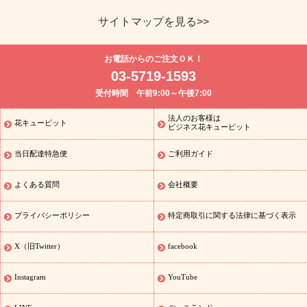
サイトマップを見る>>
よく贈られる花
お祝い
誕生日フラワーギフト特集
8月の誕
お電話からのご注文ＯＫ！
生花(トルコキキョウ)
開店・開業祝い
退職祝い
結婚記念日
お
03-5719-1593
供え・お悔やみ
お供え・お悔やみの花
四十九日法要以降に贈る花
受付時間 午前9:00～午後7:00
通夜・葬儀に贈る花
胡蝶蘭・花鉢
プリザーブドフラワー
季節
のイベント
ひまわり ギフト・プレゼント特集
お盆 花（新盆・初
法人のお客様は
花キューピット
季節のイベント
盆）
お盆 花（新盆・初盆）
お盆 花（新盆・
ビジネス花キューピット
初盆）
お盆・お供え 花とセットギフト
お盆・お供え プリザーブ
当日配達特急便
ご利用ガイド
ドフラワー
ひまわり ギフト・プレゼント特集
夏の花贈り・お中
元・暑中見舞い 花のギフト特集
敬老の日におくる花ギフト・プレ
ゼント特集
敬老の日におくる花ギフト・プレゼント特集
敬老の日
よくある質問
会社概要
花のおすすめランキング
敬老の日 花鉢植えのギフト・プレゼント
特集
敬老の日 花とセットギフト・プレゼント特集
敬老の日の花
プライバシーポリシー
特定商取引に関する法律に基づく表示
全てのギフト一覧
キャンペーン
「きょう誕生日なんです」キャン
誕生日の花を探す
ペーン
誕生日フラワーギフト
誕生日フラ
X（旧Twitter）
facebook
ワーギフト
誕生日フラワーギフト商品一覧
バラ
ユリ
トルコキ
キョウ
8月の誕生花(トルコキキョウ)
9月の誕生花(リンドウ)
誕
Instagram
YouTube
生日セットギフト
キャンペーン
「きょう誕生日なんです」キャン
用途から探す
ペーン
お祝いの花特集
当日配達特急便
お祝い