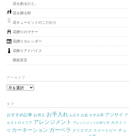
花を創るひと。
花を贈る時
花キューピットのこだわり
花贈りのマナー
花贈りカレンダー
花飾りアドバイス
開架宣言
アーカイブ
ア
ー
カ
タグ
イ
お手入れ
おすすめ記事
アジサイ
お供え
お盆
かすみ草
ア
ブ
お正月
アレンジメント
カスミソ
ルストロメリア
アレンジメントの作り方
ガーベラ
カーネーション
チュ
ウ
クリスマス
スイートピー