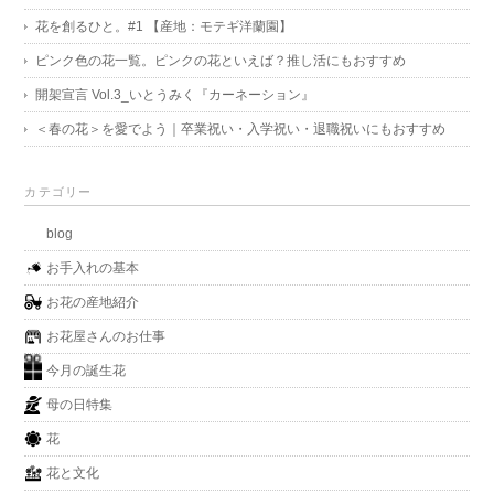
花を創るひと。#1 【産地：モテギ洋蘭園】
ピンク色の花一覧。ピンクの花といえば？推し活にもおすすめ
開架宣言 Vol.3_いとうみく『カーネーション』
＜春の花＞を愛でよう｜卒業祝い・入学祝い・退職祝いにもおすすめ
カテゴリー
blog
お手入れの基本
お花の産地紹介
お花屋さんのお仕事
今月の誕生花
母の日特集
花
花と文化