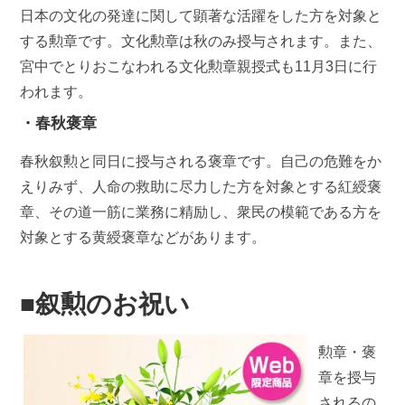
日本の文化の発達に関して顕著な活躍をした方を対象と
する勲章です。文化勲章は秋のみ授与されます。また、
宮中でとりおこなわれる文化勲章親授式も11月3日に行
われます。
・春秋褒章
春秋叙勲と同日に授与される褒章です。自己の危難をか
えりみず、人命の救助に尽力した方を対象とする紅綬褒
章、その道一筋に業務に精励し、衆民の模範である方を
対象とする黄綬褒章などがあります。
■叙勲のお祝い
勲章・褒
章を授与
されるの