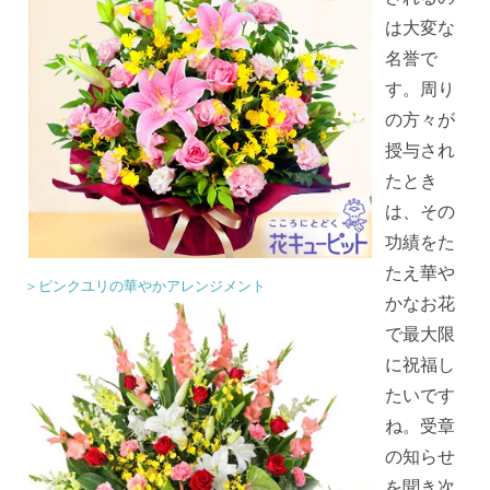
は大変な
名誉で
す。周り
の方々が
授与され
たとき
は、その
功績をた
たえ華や
＞ピンクユリの華やかアレンジメント
かなお花
で最大限
に祝福し
たいです
ね。受章
の知らせ
を聞き次