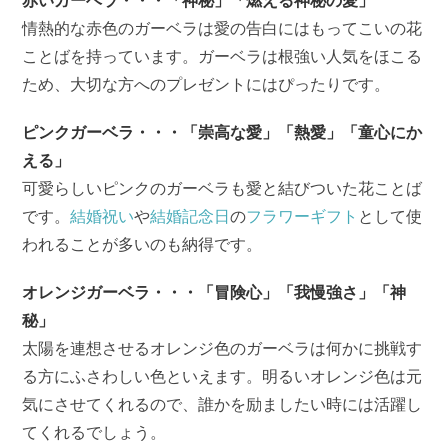
赤いガーベラ・・・「神秘」「燃える神秘の愛」
情熱的な赤色のガーベラは愛の告白にはもってこいの花
ことばを持っています。ガーベラは根強い人気をほこる
ため、大切な方へのプレゼントにはぴったりです。
ピンクガーベラ・・・「崇高な愛」「熱愛」「童心にか
える」
可愛らしいピンクのガーベラも愛と結びついた花ことば
です。
結婚祝い
や
結婚記念日
の
フラワーギフト
として使
われることが多いのも納得です。
オレンジガーベラ・・・「冒険心」「我慢強さ」「神
秘」
太陽を連想させるオレンジ色のガーベラは何かに挑戦す
る方にふさわしい色といえます。明るいオレンジ色は元
気にさせてくれるので、誰かを励ましたい時には活躍し
てくれるでしょう。