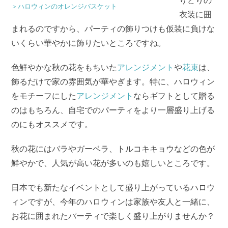
りどりの
＞ハロウィンのオレンジバスケット
衣装に囲
まれるのですから、パーティの飾りつけも仮装に負けな
いくらい華やかに飾りたいところですね。
色鮮やかな秋の花をもちいた
アレンジメント
や
花束
は、
飾るだけで家の雰囲気が華やぎます。特に、ハロウィン
をモチーフにした
アレンジメント
ならギフトとして贈る
のはもちろん、自宅でのパーティをより一層盛り上げる
のにもオススメです。
秋の花にはバラやガーベラ、トルコキキョウなどの色が
鮮やかで、人気が高い花が多いのも嬉しいところです。
日本でも新たなイベントとして盛り上がっているハロウ
ィンですが、今年のハロウィンは家族や友人と一緒に、
お花に囲まれたパーティで楽しく盛り上がりませんか？