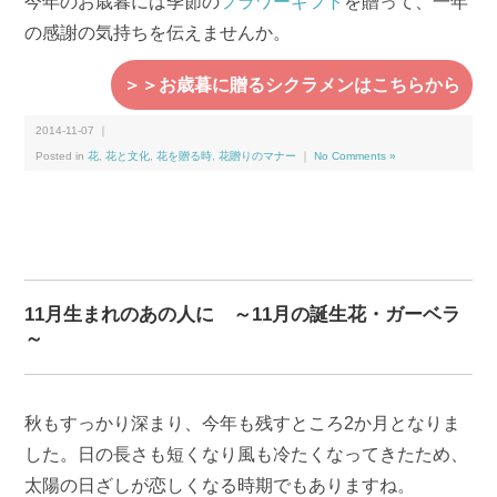
今年のお歳暮には季節の
フラワーギフト
を贈って、一年
の感謝の気持ちを伝えませんか。
＞＞お歳暮に贈るシクラメンはこちらから
2014-11-07 ｜
Posted in
花
,
花と文化
,
花を贈る時
,
花贈りのマナー
｜
No Comments »
11月生まれのあの人に ～11月の誕生花・ガーベラ
～
秋もすっかり深まり、今年も残すところ2か月となりま
した。日の長さも短くなり風も冷たくなってきたため、
太陽の日ざしが恋しくなる時期でもありますね。