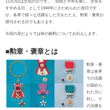
11月3日は文化の日です。「自由と平和を愛し、文化を
すすめる日」として1946年にさだめられた祝日です
が、各界で様々な活躍をした方をたたえ、勲章・褒章が
授与される日でもあります。
今回の花だよりでは秋の叙勲についてお伝えします。
■勲章・褒章とは
勲章・褒
章は各界
での活躍
が認めら
れた方に
対し、そ
の活躍を