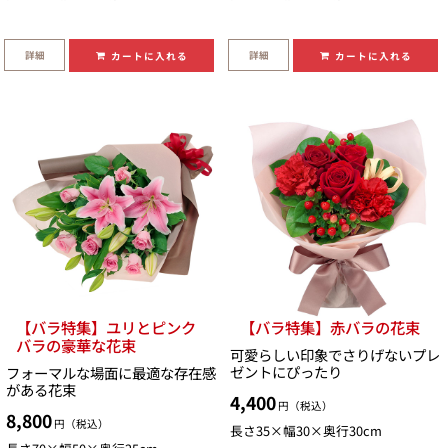
詳細
詳細
カートに入れる
カートに入れる
【バラ特集】ユリとピンク
【バラ特集】赤バラの花束
バラの豪華な花束
可愛らしい印象でさりげないプレ
ゼントにぴったり
フォーマルな場面に最適な存在感
がある花束
4,400
円（税込）
8,800
円（税込）
長さ35×幅30×奥行30cm