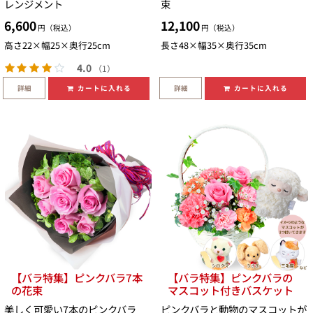
レンジメント
束
6,600
12,100
円（税込）
円（税込）
高さ22×幅25×奥行25cm
長さ48×幅35×奥行35cm
4.0
（1）
詳細
詳細
カートに入れる
カートに入れる
【バラ特集】ピンクバラ7本
【バラ特集】ピンクバラの
の花束
マスコット付きバスケット
美しく可愛い7本のピンクバラ
ピンクバラと動物のマスコットが