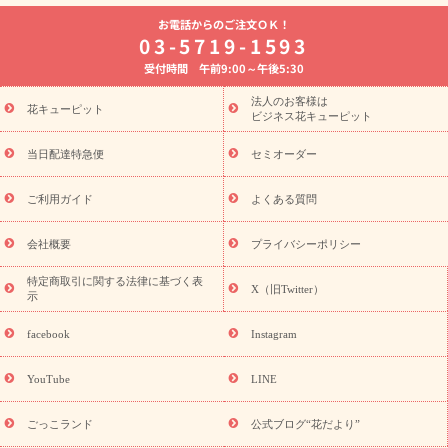
よく贈られる花
お祝いの花特集
誕生日フラワーギフト特集
お電話からのご注文ＯＫ！
8月の誕生花(トルコキキョウ)
開店・開業祝い
退職祝い
結
03-5719-1593
婚記念日
お供え・お悔やみ
お供え・お悔やみの花
四十九日
受付時間 午前9:00～午後5:30
法要以降に贈る花
通夜・葬儀に贈る花
胡蝶蘭・花鉢
プリザ
ーブドフラワー
季節のイベント
ひまわり ギフト・プレゼント
法人のお客様は
季節のイベント
花キューピット
特集
お盆 花（新盆・初盆）
お盆 花（新
ビジネス花キューピット
盆・初盆）
お盆 花（新盆・初盆）
お盆・お供え 花とセットギ
フト
お盆・お供え プリザーブドフラワー
ひまわり ギフト・プ
当日配達特急便
セミオーダー
レゼント特集
夏の花贈り・お中元・暑中見舞い 花のギフト特集
敬老の日におくる花ギフト・プレゼント特集
敬老の日におくる
ご利用ガイド
よくある質問
花ギフト・プレゼント特集
敬老の日 花のおすすめランキング
敬
老の日 花鉢植えのギフト・プレゼント特集
敬老の日 花とセットギ
会社概要
プライバシーポリシー
フト・プレゼント特集
敬老の日の花 全てのギフト一覧
キャン
ペーン
映画『ウォーターガーディアンズ』コラボキャンペーン
特定商取引に関する法律に基づく表
X（旧Twitter）
示
誕生日の花を探す
「きょう誕生日なんです」キャンペーン
誕生日フラワーギフト
誕生日フラワーギフト特集
誕生日フラワ
facebook
Instagram
ーギフト商品一覧
バラ
ユリ
トルコキキョウ
8月の誕生花
(トルコキキョウ)
9月の誕生花(リンドウ)
誕生日セットギフト
YouTube
LINE
用途か
キャンペーン
「きょう誕生日なんです」キャンペーン
ら探す
お祝いの花特集
当日配達特急便
お祝い商品一覧
お
ごっこランド
公式ブログ“花だより”
祝い
開店・開業祝い
新築・引っ越し祝い
退職祝い
結婚記