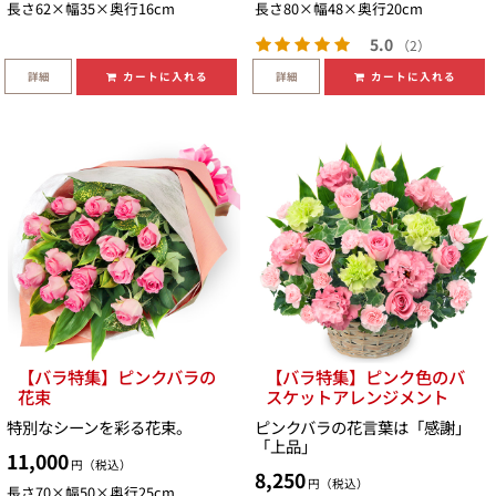
長さ62×幅35×奥行16cm
長さ80×幅48×奥行20cm
5.0
（2）
詳細
詳細
カートに入れる
カートに入れる
【バラ特集】ピンクバラの
【バラ特集】ピンク色のバ
花束
スケットアレンジメント
特別なシーンを彩る花束。
ピンクバラの花言葉は「感謝」
「上品」
11,000
円（税込）
8,250
円（税込）
長さ70×幅50×奥行25cm