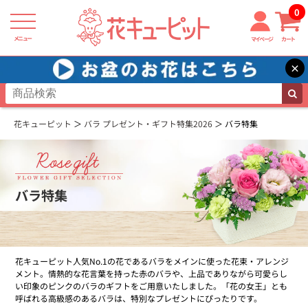
0
メニュー
マイページ
カート
×
花キューピット
バラ プレゼント・ギフト特集2026
バラ特集
バラ特集
花キューピット人気No.1の花であるバラをメインに使った花束・アレンジ
メント。情熱的な花言葉を持った赤のバラや、上品でありながら可愛らし
い印象のピンクのバラのギフトをご用意いたしました。「花の女王」とも
呼ばれる高級感のあるバラは、特別なプレゼントにぴったりです。