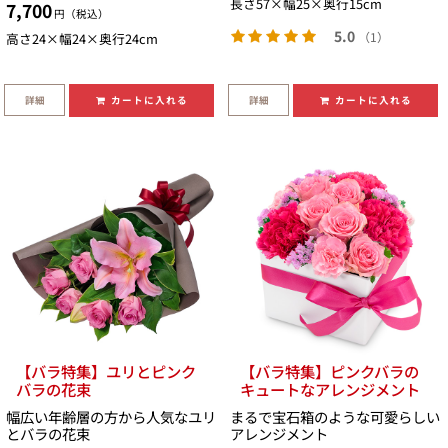
長さ57×幅25×奥行15cm
7,700
円（税込）
5.0
（1）
高さ24×幅24×奥行24cm
詳細
詳細
カートに入れる
カートに入れる
【バラ特集】ユリとピンク
【バラ特集】ピンクバラの
バラの花束
キュートなアレンジメント
幅広い年齢層の方から人気なユリ
まるで宝石箱のような可愛らしい
とバラの花束
アレンジメント