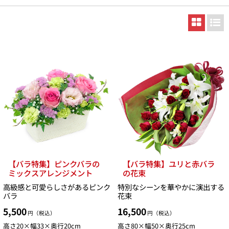
【バラ特集】ピンクバラの
【バラ特集】ユリと赤バラ
ミックスアレンジメント
の花束
高級感と可愛らしさがあるピンク
特別なシーンを華やかに演出する
バラ
花束
5,500
16,500
円（税込）
円（税込）
高さ20×幅33×奥行20cm
高さ80×幅50×奥行25cm