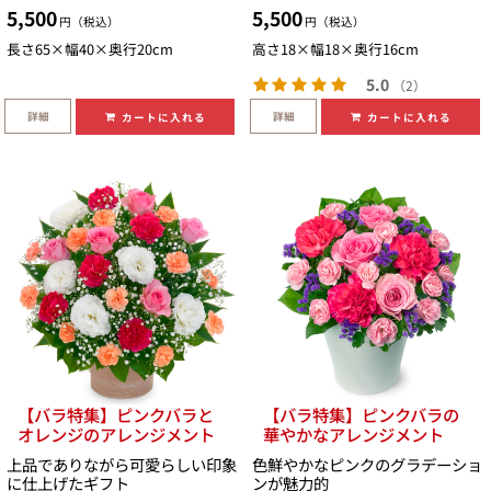
5,500
5,500
円（税込）
円（税込）
長さ65×幅40×奥行20cm
高さ18×幅18×奥行16cm
5.0
（2）
詳細
詳細
カートに入れる
カートに入れる
【バラ特集】ピンクバラと
【バラ特集】ピンクバラの
オレンジのアレンジメント
華やかなアレンジメント
上品でありながら可愛らしい印象
色鮮やかなピンクのグラデーショ
に仕上げたギフト
ンが魅力的