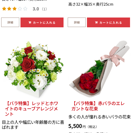
高さ32×幅35×奥行25cm
3.0
（1）
詳細
詳細
カートに入れる
カートに入れる
【バラ特集】レッドとホワ
【バラ特集】赤バラのエレ
イトのキューブアレンジメ
ガントな花束
ント
多くの人が憧れる赤いバラの花束
目上の人や幅広い年齢層の方に喜
5,500
ばれます
円（税込）