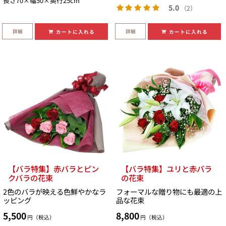
長さ70×幅50×奥行25cm
5.0
（2）
詳細
詳細
カートに入れる
カートに入れる
【バラ特集】赤バラとピン
【バラ特集】ユリと赤バラ
クバラの花束
の花束
2色のバラが映える色鮮やかなラ
フォーマルな贈り物にも最適の上
ッピング
品な花束
5,500
8,800
円（税込）
円（税込）