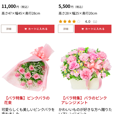
11,000
5,500
円（税込）
円（税込）
高さ47×幅45×奥行28cm
高さ28×幅25×奥行20cm
4.0
（1）
詳細
詳細
カートに入れる
カートに入れる
【バラ特集】ピンクバラの
【バラ特集】バラのピンク
花束
アレンジメント
可愛らしくも美しいピンクバラを
かわいいものが好きな方へ贈りた
束ねました
いアレンジメント