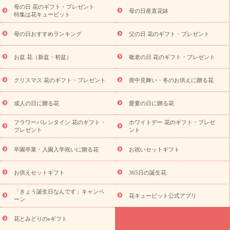
念日
結婚祝い
出産祝い
退院祝い・快気祝い
還暦祝い・長
母の日 花のギフト・プレゼント
母の日産直花鉢
特集は花キューピット
寿祝い
プチギフト
ペットのお祝いフラワー
お中元・暑中見
舞い
敬老の日
お供え・お悔やみ
当日配達特急便 お供え
お
母の日おすすめランキング
父の日 花のギフト・プレゼント
供え・お悔やみ商品一覧
お供え・お悔やみの花
四十九日法要以
降に贈る花
通夜・葬儀に贈る花
お供え お花とセットギフト
お盆 花（新盆・初盆）
敬老の日 花のギフト・プレゼント
お供え プリザーブドフラワー
ペットのお供えフラワー
お盆（新
盆・初盆）
その他
お祝い返し
お見舞い
お取り寄せギフト
ビジネス用
ご自宅用
観葉植物
ミディ胡蝶蘭
プリザーブ
クリスマス 花のギフト・プレゼント
喪中見舞い・冬のお供えに贈る花
スタイルから探す
ドフラワー
アレンジメント
花束
スタ
ンド花
お祝い
お供え・お悔やみ
胡蝶蘭
胡蝶蘭・花鉢
ミ
成人の日に贈る花
愛妻の日に贈る花
ディ胡蝶蘭・お祝い
ミディ胡蝶蘭・お供え
世界初の青色胡蝶蘭
フラワーバレンタイン 花のギフト・
ホワイトデー 花のギフト・プレゼ
観葉植物
観葉植物
産直多肉植物
プリザーブドフラワー
プレゼント
ント
お祝い
お供え・お悔やみ
花とセットギフト
セミオーダー
プチギフト（hanamore -ハナモア-）
花とみどりのeギフト
花
卒園卒業・入園入学祝いに贈る花
お祝いセットギフト
キューピットのeGfit
カラー
ピンク
イエローオレンジ
レッ
予算から探す
ド
お花の種類
バラ
ユリ
トルコキキョウ
お供えセットギフト
365日の誕生花
お祝い
お祝い・
3000円～
お祝い・
4000円～
お祝い・
5000円～
お祝い・
7000円～
お祝い・
10000円～
お供え・お
「きょう誕生日なんです」キャンペ
花キューピット公式アプリ
ーン
悔やみ
お供え・お悔やみ・
3000円～
お供え・お悔やみ・
5000
円～
お供え・お悔やみ・
7000円～
お供え・お悔やみ・
10000
花とみどりのeギフト
読み物
円～