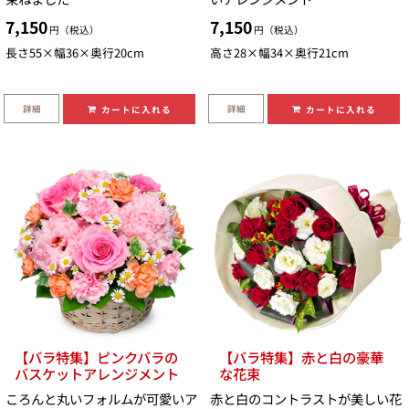
7,150
7,150
円（税込）
円（税込）
長さ55×幅36×奥行20cm
高さ28×幅34×奥行21cm
詳細
詳細
カートに入れる
カートに入れる
【バラ特集】ピンクバラの
【バラ特集】赤と白の豪華
バスケットアレンジメント
な花束
ころんと丸いフォルムが可愛いア
赤と白のコントラストが美しい花