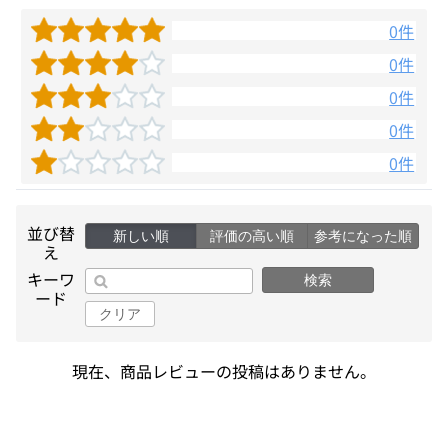
0件
0件
0件
0件
0件
並び替
新しい順
評価の高い順
参考になった順
え
キーワ
検索
ード
クリア
現在、商品レビューの投稿はありません。