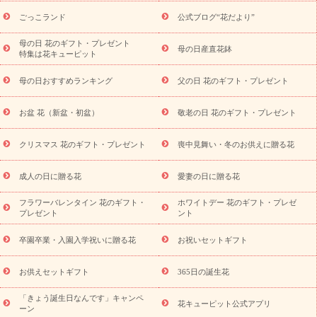
ら探す
お祝いの花特集
当日配達特急便
お祝い商品一覧
お
ごっこランド
公式ブログ“花だより”
祝い
開店・開業祝い
新築・引っ越し祝い
退職祝い
結婚記
念日
結婚祝い
出産祝い
退院祝い・快気祝い
還暦祝い・長
母の日 花のギフト・プレゼント
母の日産直花鉢
特集は花キューピット
寿祝い
プチギフト
ペットのお祝いフラワー
お中元・暑中見
舞い
敬老の日
お供え・お悔やみ
当日配達特急便 お供え
お
母の日おすすめランキング
父の日 花のギフト・プレゼント
供え・お悔やみ商品一覧
お供え・お悔やみの花
四十九日法要以
降に贈る花
通夜・葬儀に贈る花
お供え お花とセットギフト
お盆 花（新盆・初盆）
敬老の日 花のギフト・プレゼント
お供え プリザーブドフラワー
ペットのお供えフラワー
お盆（新
盆・初盆）
その他
お祝い返し
お見舞い
お取り寄せギフト
ビジネス用
ご自宅用
観葉植物
ミディ胡蝶蘭
プリザーブ
クリスマス 花のギフト・プレゼント
喪中見舞い・冬のお供えに贈る花
スタイルから探す
ドフラワー
アレンジメント
花束
スタ
ンド花
お祝い
お供え・お悔やみ
胡蝶蘭
胡蝶蘭・花鉢
ミ
成人の日に贈る花
愛妻の日に贈る花
ディ胡蝶蘭・お祝い
ミディ胡蝶蘭・お供え
世界初の青色胡蝶蘭
フラワーバレンタイン 花のギフト・
ホワイトデー 花のギフト・プレゼ
観葉植物
観葉植物
産直多肉植物
プリザーブドフラワー
プレゼント
ント
お祝い
お供え・お悔やみ
花とセットギフト
セミオーダー
プチギフト（hanamore -ハナモア-）
花とみどりのeギフト
花
卒園卒業・入園入学祝いに贈る花
お祝いセットギフト
キューピットのeGfit
カラー
ピンク
イエローオレンジ
レッ
予算から探す
ド
お花の種類
バラ
ユリ
トルコキキョウ
お供えセットギフト
365日の誕生花
お祝い
お祝い・
3000円～
お祝い・
4000円～
お祝い・
5000円～
お祝い・
7000円～
お祝い・
10000円～
お供え・お
「きょう誕生日なんです」キャンペ
花キューピット公式アプリ
ーン
悔やみ
お供え・お悔やみ・
3000円～
お供え・お悔やみ・
5000