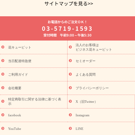
サイトマップを見る>>
よく贈られる花
お祝いの花特集
誕生日フラワーギフト特集
お電話からのご注文ＯＫ！
8月の誕生花(トルコキキョウ)
開店・開業祝い
退職祝い
結
03-5719-1593
婚記念日
お供え・お悔やみ
お供え・お悔やみの花
四十九日
受付時間 午前9:00～午後5:30
法要以降に贈る花
通夜・葬儀に贈る花
胡蝶蘭・花鉢
プリザ
ーブドフラワー
季節のイベント
ひまわり ギフト・プレゼント
法人のお客様は
季節のイベント
花キューピット
特集
お盆 花（新盆・初盆）
お盆 花（新
ビジネス花キューピット
盆・初盆）
お盆 花（新盆・初盆）
お盆・お供え 花とセットギ
フト
お盆・お供え プリザーブドフラワー
ひまわり ギフト・プ
当日配達特急便
セミオーダー
レゼント特集
夏の花贈り・お中元・暑中見舞い 花のギフト特集
敬老の日におくる花ギフト・プレゼント特集
敬老の日におくる
ご利用ガイド
よくある質問
花ギフト・プレゼント特集
敬老の日 花のおすすめランキング
敬
老の日 花鉢植えのギフト・プレゼント特集
敬老の日 花とセットギ
会社概要
プライバシーポリシー
フト・プレゼント特集
敬老の日の花 全てのギフト一覧
キャン
ペーン
映画『ウォーターガーディアンズ』コラボキャンペーン
特定商取引に関する法律に基づく表
X（旧Twitter）
示
誕生日の花を探す
「きょう誕生日なんです」キャンペーン
誕生日フラワーギフト
誕生日フラワーギフト特集
誕生日フラワ
facebook
Instagram
ーギフト商品一覧
バラ
ユリ
トルコキキョウ
8月の誕生花
(トルコキキョウ)
9月の誕生花(リンドウ)
誕生日セットギフト
YouTube
LINE
用途か
キャンペーン
「きょう誕生日なんです」キャンペーン