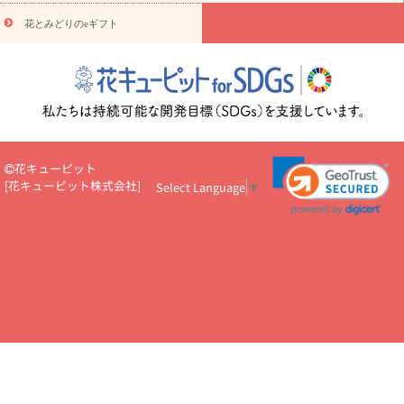
円～
お供え・お悔やみ・
7000円～
お供え・お悔やみ・
10000
花とみどりのeギフト
読み物
円～
注目されている記事
365日の誕生花カレンダー
開店・開業祝
いのマナー
定年退職祝いのマナー
お祝いを贈るときのマナー・
ルール
花キューピットのお祝いコラム一覧
誕生日のお花を「色
彩心理学」で選ぶ方法
結婚祝いの予算相場
出産祝いお役立ち情
報
転職祝いのマナー基礎知識
ペットのお祝いワンポイントアド
バイス
スタンド花（フラスタ）のマナー
お見舞いのマナーとル
花キューピット
ール
新築引っ越し祝いコラム
お祝い花のマナー総まとめ
職
[
花キューピット株式会社
]
Select Language
▼
場上司や先輩へ贈るお祝い花の正解は？
開店祝いの花 選び方ガイ
ド（早見表あり）
お供えを贈るときのマナー・ルール
花キューピットのお供え・
お悔やみ・仏花コラム一覧
花キューピットの仏花のルール・マナ
ーQ&A
ペットの供花の基礎知識とペットロスを癒す向き合い方
一周忌のマナー
四十九日の基礎知識
お盆のルール・マナー
お彼岸のルール・マナー
キリスト教のお葬式の流れ【マナー基礎
知識】
お供え花のマナー総まとめ
仏花の選び方ガイド（早見表
あり)
花キューピット×専門家
CO2排出量削減 / SDGsを考える
プロ直伝10のテクニック
花美人5人の「花のある暮らし」
美
しい“花とお祝い”の世界
花贈りをもっと楽しみたい
男性は花を
もらってうれしい？アンケート
テレワークにおすすめの観葉植