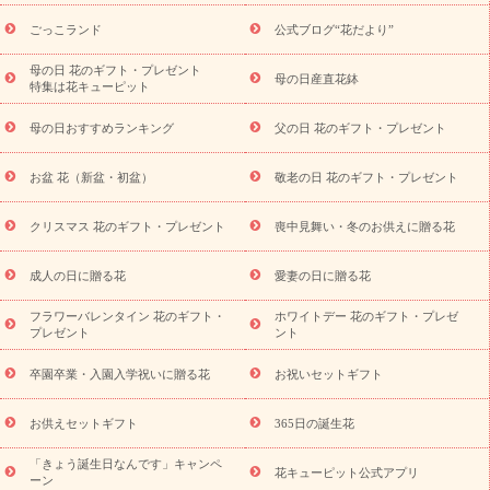
用途から探す
お祝いの花特集
当日配達特急便
お祝い商品
一覧
お祝い
開店・開業祝い
新築・引っ越し祝い
退職祝い
ごっこランド
公式ブログ“花だより”
結婚記念日
結婚祝い
出産祝い
退院祝い・快気祝い
還暦
祝い・長寿祝い
プチギフト
ペットのお祝いフラワー
お中
母の日 花のギフト・プレゼント
母の日産直花鉢
特集は花キューピット
元・暑中見舞い
敬老の日
お供え・お悔やみ
当日配達特急便
お供え
お供え・お悔やみ商品一覧
お供え・お悔やみの花
四
母の日おすすめランキング
父の日 花のギフト・プレゼント
十九日法要以降に贈る花
通夜・葬儀に贈る花
お供え お花とセッ
トギフト
お供え プリザーブドフラワー
ペットのお供えフラワー
お盆 花（新盆・初盆）
敬老の日 花のギフト・プレゼント
お盆（新盆・初盆）
その他
お祝い返し
お見舞い
お取り
寄せギフト
ビジネス用
ご自宅用
観葉植物
ミディ胡蝶蘭
クリスマス 花のギフト・プレゼント
喪中見舞い・冬のお供えに贈る花
スタイルから探す
プリザーブドフラワー
アレンジメント
花束
スタンド花
お祝い
お供え・お悔やみ
胡蝶蘭
胡蝶
成人の日に贈る花
愛妻の日に贈る花
蘭・花鉢
ミディ胡蝶蘭・お祝い
ミディ胡蝶蘭・お供え
世界初
の青色胡蝶蘭
観葉植物
観葉植物
産直多肉植物
プリザーブ
フラワーバレンタイン 花のギフト・
ホワイトデー 花のギフト・プレゼ
ドフラワー
お祝い
お供え・お悔やみ
花とセットギフト
セ
プレゼント
ント
ミオーダー
プチギフト（hanamore -ハナモア-）
花とみどりの
eギフト
花キューピットのeGfit
カラー
ピンク
イエローオ
卒園卒業・入園入学祝いに贈る花
お祝いセットギフト
予
レンジ
レッド
お花の種類
バラ
ユリ
トルコキキョウ
算から探す
お祝い
お祝い・
3000円～
お祝い・
4000円～
お供えセットギフト
365日の誕生花
お祝い・
5000円～
お祝い・
7000円～
お祝い・
10000円～
「きょう誕生日なんです」キャンペ
お供え・お悔やみ
お供え・お悔やみ・
3000円～
お供え・お
花キューピット公式アプリ
ーン