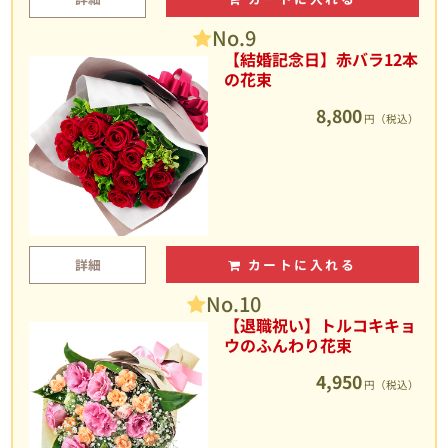
No.9
【結婚記念日】赤バラ12本
の花束
8,800
円（税込）
詳細
カートに入れる
No.10
【退職祝い】トルコキキョ
ウのふんわり花束
4,950
円（税込）