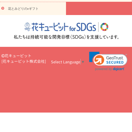
悔やみ・
5000円～
お供え・お悔やみ・
7000円～
お供え・お悔
読み物
やみ・
10000円～
花とみどりのeギフト
注目されている記事
365日の誕生花カレンダー
開店・開業祝
いのマナー
定年退職祝いのマナー
お祝いを贈るときのマナー・
ルール
花キューピットのお祝いコラム一覧
誕生日のお花を「色
彩心理学」で選ぶ方法
結婚祝いの予算相場
出産祝いお役立ち情
報
転職祝いのマナー基礎知識
ペットのお祝いワンポイントアド
バイス
スタンド花（フラスタ）のマナー
お見舞いのマナーとル
ール
新築引っ越し祝いコラム
お祝い花のマナー総まとめ
職
花キューピット
場上司や先輩へ贈るお祝い花の正解は？
開店祝いの花 選び方ガイ
[
花キューピット株式会社
]
Select Language
▼
ド（早見表あり）
お供えを贈るときのマナー・ルール
花キューピットのお供え・
お悔やみ・仏花コラム一覧
花キューピットの仏花のルール・マナ
ーQ&A
ペットの供花の基礎知識とペットロスを癒す向き合い方
一周忌のマナー
四十九日の基礎知識
お盆のルール・マナー
お彼岸のルール・マナー
キリスト教のお葬式の流れ【マナー基礎
知識】
お供え花のマナー総まとめ
仏花の選び方ガイド（早見表
あり)
花キューピット×専門家
CO2排出量削減 / SDGsを考える
プロ直伝10のテクニック
花美人5人の「花のある暮らし」
美
しい“花とお祝い”の世界
花贈りをもっと楽しみたい
男性は花を
もらってうれしい？アンケート
テレワークにおすすめの観葉植