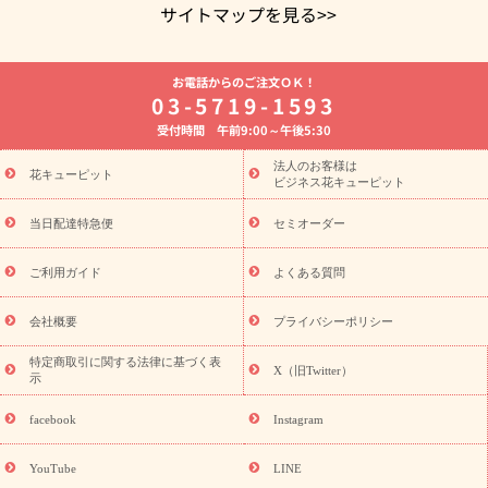
サイトマップを見る>>
よく贈られる花
お祝いの花特集
誕生日フラワーギフト特集
お電話からのご注文ＯＫ！
8月の誕生花(トルコキキョウ)
開店・開業祝い
退職祝い
結
03-5719-1593
婚記念日
お供え・お悔やみ
お供え・お悔やみの花
四十九日
受付時間 午前9:00～午後5:30
法要以降に贈る花
通夜・葬儀に贈る花
胡蝶蘭・花鉢
プリザ
ーブドフラワー
季節のイベント
ひまわり ギフト・プレゼント
法人のお客様は
季節のイベント
花キューピット
特集
お盆 花（新盆・初盆）
お盆 花（新
ビジネス花キューピット
盆・初盆）
お盆 花（新盆・初盆）
お盆・お供え 花とセットギ
フト
お盆・お供え プリザーブドフラワー
ひまわり ギフト・プ
当日配達特急便
セミオーダー
レゼント特集
夏の花贈り・お中元・暑中見舞い 花のギフト特集
敬老の日におくる花ギフト・プレゼント特集
敬老の日におくる
ご利用ガイド
よくある質問
花ギフト・プレゼント特集
敬老の日 花のおすすめランキング
敬
老の日 花鉢植えのギフト・プレゼント特集
敬老の日 花とセットギ
会社概要
プライバシーポリシー
フト・プレゼント特集
敬老の日の花 全てのギフト一覧
キャン
誕生日の花を
特定商取引に関する法律に基づく表
ペーン
「きょう誕生日なんです」キャンペーン
X（旧Twitter）
示
探す
誕生日フラワーギフト
誕生日フラワーギフト特集
誕生
日フラワーギフト商品一覧
バラ
ユリ
トルコキキョウ
8月の
facebook
Instagram
誕生花(トルコキキョウ)
9月の誕生花(リンドウ)
誕生日セット
ギフト
キャンペーン
「きょう誕生日なんです」キャンペーン
YouTube
LINE