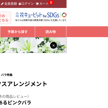
0
会員登録
ログイン
カート
。
での
こちら
予算から探す
読み物
×
 バラ特集
クスアレンジメント
件の商品レビュー）
あるピンクバラ