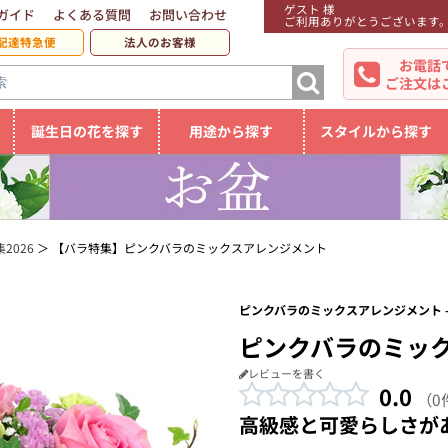
ゲスト 様
ガイド
よくある質問
お問い合わせ
ご利用ありがとうございます
配達特急便
法人のお客様
お電話
ご注文は
誕生日の花を探す
用途から探す
スタイルから探す
2026
【バラ特集】ピンクバラのミックスアレンジメント
ピンクバラのミックスアレンジメント -
ピンクバラのミッ
レビューを書く
0.0
（0
高級感と可愛らしさが