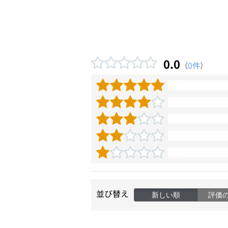
0.0
（
0件
）
並び替え
新しい順
評価