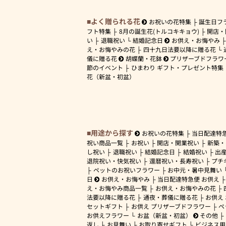
よく贈られる花
お祝いの花特集
誕生日フ
フト特集
8月の誕生花(トルコキキョウ)
開店・
い
退職祝い
結婚記念日
お供え・お悔やみ
え・お悔やみの花
四十九日法要以降に贈る花
儀に贈る花
胡蝶蘭・花鉢
プリザーブドフラワ
節のイベント
ひまわり ギフト・プレゼント特集
花（新盆・初盆）
用途から探す
お祝いの花特集
当日配達特
祝い商品一覧
お祝い
開店・開業祝い
新築・
し祝い
退職祝い
結婚記念日
結婚祝い
出
退院祝い・快気祝い
還暦祝い・長寿祝い
プチ
ペットのお祝いフラワー
お中元・暑中見舞い
日
お供え・お悔やみ
当日配達特急便 お供え
え・お悔やみ商品一覧
お供え・お悔やみの花
法要以降に贈る花
通夜・葬儀に贈る花
お供え
セットギフト
お供え プリザーブドフラワー
ペ
お供えフラワー
お盆（新盆・初盆）
その他
返し
お見舞い
お取り寄せギフト
ビジネス用