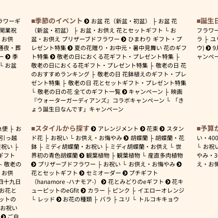
季節のイベント
誕生
ラワーギ
お盆 花（新盆・初盆）
お盆 花
開業祝
（新盆・初盆）
お盆・お供え 花とセットギフト
お
フラワ
お供
盆・お供え プリザーブドフラワー
ひまわり ギフト・プ
ラ
ユ
通夜・葬
レゼント特集
夏の花贈り・お中元・暑中見舞い 花のギフ
ウ)
9
ー
季
ト特集
敬老の日におくる花ギフト・プレゼント特集
ャンペ
お盆
敬老の日におくる花ギフト・プレゼント特集
敬老の日 花
のおすすめランキング
敬老の日 花鉢植えのギフト・プレ
ゼント特集
敬老の日 花とセットギフト・プレゼント特集
敬老の日の花 全てのギフト一覧
キャンペーン
映画
『ウォーターガーディアンズ』コラボキャンペーン
「き
ょう誕生日なんです」キャンペーン
スタイルから探す
予算
急便
お
アレンジメント
花束
スタン
引っ越
ド花
お祝い
お供え・お悔やみ
胡蝶蘭
胡蝶蘭・花
い・
40
産祝い
鉢
ミディ胡蝶蘭・お祝い
ミディ胡蝶蘭・お供え
世
お祝
ギフト
界初の青色胡蝶蘭
観葉植物
観葉植物
産直多肉植物
やみ・
敬老の
プリザーブドフラワー
お祝い
お供え・お悔やみ
え・お
お供
花とセットギフト
セミオーダー
プチギフト
四十九日
（hanamore -ハナモア-）
花とみどりのeギフト
花キ
 お花と
ューピットのeGfit
カラー
ピンク
イエローオレンジ
ットの
レッド
お花の種類
バラ
ユリ
トルコキキョウ
お祝い
ご自