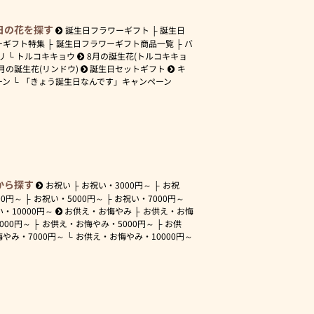
日の花を探す
誕生日フラワーギフト
誕生日
ーギフト特集
誕生日フラワーギフト商品一覧
バ
リ
トルコキキョウ
8月の誕生花(トルコキキョ
月の誕生花(リンドウ)
誕生日セットギフト
キ
ーン
「きょう誕生日なんです」キャンペーン
から探す
お祝い
お祝い・
3000円～
お祝
00円～
お祝い・
5000円～
お祝い・
7000円～
い・
10000円～
お供え・お悔やみ
お供え・お悔
3000円～
お供え・お悔やみ・
5000円～
お供
悔やみ・
7000円～
お供え・お悔やみ・
10000円～