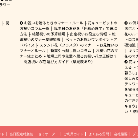
ラワー
ー
開
お祝いを贈るときのマナー・ルール
花キューピットの
お供
お祝いコラム一覧
誕生日のお花を「色彩心理学」で選ぶ
お供え
方法
結婚祝いの予算相場
出産祝いお役立ち情報
転
花のルー
職祝いのマナー基礎知識
ペットのお祝いワンポイントア
トロス
ドバイス
スタンド花（フラスタ）のマナー
お見舞いの
礎知識
マナーとルール
新築引っ越し祝いコラム
お祝い花のマ
キリ
ナー総まとめ
職場上司や先輩へ贈るお祝い花の正解は？
花のマ
開店祝いの花 選び方ガイド（早見表あり）
花キ
える
暮らし
楽しみ
テレワ
を撮る
キュー
の付き
キョウ
い
感
ット
当日配達特急便
セミオーダー
ご利用ガイド
よくある質問
会社概要
プ