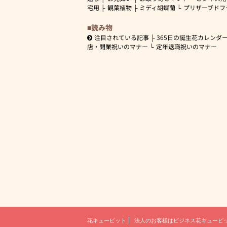
宅用
観葉植物
ミディ胡蝶蘭
プリザーブドフ
読み物
注目されている記事
365日の誕生花カレンダ
店・開業祝いのマナー
定年退職祝いのマナー
花キューピット
法人のお客様は
ビジネス花キューピ