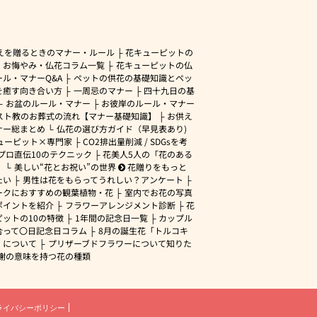
えを贈るときのマナー・ルール
花キューピットの
・お悔やみ・仏花コラム一覧
花キューピットの仏
ル・マナーQ&A
ペットの供花の基礎知識とペッ
を癒す向き合い方
一周忌のマナー
四十九日の基
お盆のルール・マナー
お彼岸のルール・マナー
スト教のお葬式の流れ【マナー基礎知識】
お供え
ナー総まとめ
仏花の選び方ガイド（早見表あり)
ューピット×専門家
CO2排出量削減 / SDGsを考
プロ直伝10のテクニック
花美人5人の「花のある
」
美しい“花とお祝い”の世界
花贈りをもっと
たい
男性は花をもらってうれしい？アンケート
ークにおすすめの観葉植物・花
室内でお花の写真
ポイントを紹介
フラワーアレンジメント診断
花
ピットの10の特徴
1年間の記念日一覧
カップル
合って〇日記念日コラム
8月の誕生花「トルコキ
」について
プリザーブドフラワーについて知りた
謝の意味を持つ花の種類
ライバシーポリシー