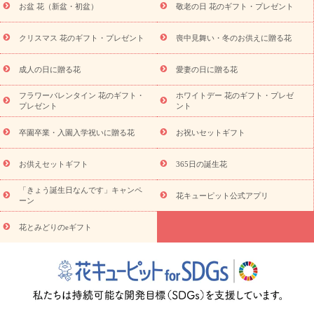
お盆 花（新盆・初盆）
敬老の日 花のギフト・プレゼント
お供え プリザーブドフラワー
ペットのお供えフラワー
お盆（新
盆・初盆）
その他
お祝い返し
お見舞い
お取り寄せギフト
ビジネス用
ご自宅用
観葉植物
ミディ胡蝶蘭
プリザーブ
クリスマス 花のギフト・プレゼント
喪中見舞い・冬のお供えに贈る花
スタイルから探す
ドフラワー
アレンジメント
花束
スタ
ンド花
お祝い
お供え・お悔やみ
胡蝶蘭
胡蝶蘭・花鉢
ミ
成人の日に贈る花
愛妻の日に贈る花
ディ胡蝶蘭・お祝い
ミディ胡蝶蘭・お供え
世界初の青色胡蝶蘭
フラワーバレンタイン 花のギフト・
ホワイトデー 花のギフト・プレゼ
観葉植物
観葉植物
産直多肉植物
プリザーブドフラワー
プレゼント
ント
お祝い
お供え・お悔やみ
花とセットギフト
セミオーダー
プチギフト（hanamore -ハナモア-）
花とみどりのeギフト
花
卒園卒業・入園入学祝いに贈る花
お祝いセットギフト
キューピットのeGfit
カラー
ピンク
イエローオレンジ
レッ
予算から探す
ド
お花の種類
バラ
ユリ
トルコキキョウ
お供えセットギフト
365日の誕生花
お祝い
お祝い・
3000円～
お祝い・
4000円～
お祝い・
5000円～
お祝い・
7000円～
お祝い・
10000円～
お供え・お
「きょう誕生日なんです」キャンペ
花キューピット公式アプリ
ーン
悔やみ
お供え・お悔やみ・
3000円～
お供え・お悔やみ・
5000
円～
お供え・お悔やみ・
7000円～
お供え・お悔やみ・
10000
花とみどりのeギフト
読み物
円～
注目されている記事
365日の誕生花カレンダー
開店・開業祝
いのマナー
定年退職祝いのマナー
お祝いを贈るときのマナー・
ルール
花キューピットのお祝いコラム一覧
誕生日のお花を「色
彩心理学」で選ぶ方法
結婚祝いの予算相場
出産祝いお役立ち情
報
転職祝いのマナー基礎知識
ペットのお祝いワンポイントアド