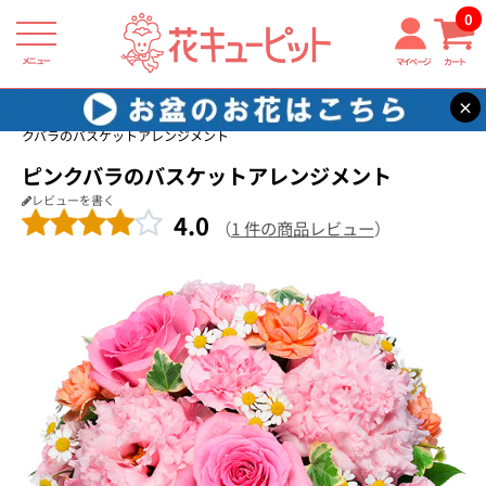
0
メニュー
マイページ
カート
×
花キューピット
バラ プレゼント・ギフト特集2026
【バラ特集】ピン
クバラのバスケットアレンジメント
ピンクバラのバスケットアレンジメント
レビューを書く
4.0
（
1 件の商品レビュー
）