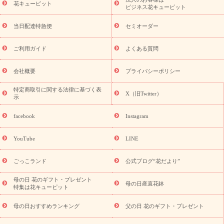
季節のイベント
花キューピット
特集
お盆 花（新盆・初盆）
お盆 花（新
ビジネス花キューピット
盆・初盆）
お盆 花（新盆・初盆）
お盆・お供え 花とセットギ
フト
お盆・お供え プリザーブドフラワー
ひまわり ギフト・プ
当日配達特急便
セミオーダー
レゼント特集
夏の花贈り・お中元・暑中見舞い 花のギフト特集
敬老の日におくる花ギフト・プレゼント特集
敬老の日におくる
ご利用ガイド
よくある質問
花ギフト・プレゼント特集
敬老の日 花のおすすめランキング
敬
老の日 花鉢植えのギフト・プレゼント特集
敬老の日 花とセットギ
会社概要
プライバシーポリシー
フト・プレゼント特集
敬老の日の花 全てのギフト一覧
キャン
ペーン
映画『ウォーターガーディアンズ』コラボキャンペーン
特定商取引に関する法律に基づく表
X（旧Twitter）
示
誕生日の花を探す
「きょう誕生日なんです」キャンペーン
誕生日フラワーギフト
誕生日フラワーギフト特集
誕生日フラワ
facebook
Instagram
ーギフト商品一覧
バラ
ユリ
トルコキキョウ
8月の誕生花
(トルコキキョウ)
9月の誕生花(リンドウ)
誕生日セットギフト
YouTube
LINE
用途か
キャンペーン
「きょう誕生日なんです」キャンペーン
ら探す
お祝いの花特集
当日配達特急便
お祝い商品一覧
お
ごっこランド
公式ブログ“花だより”
祝い
開店・開業祝い
新築・引っ越し祝い
退職祝い
結婚記
念日
結婚祝い
出産祝い
退院祝い・快気祝い
還暦祝い・長
母の日 花のギフト・プレゼント
母の日産直花鉢
特集は花キューピット
寿祝い
プチギフト
ペットのお祝いフラワー
お中元・暑中見
舞い
敬老の日
お供え・お悔やみ
当日配達特急便 お供え
お
母の日おすすめランキング
父の日 花のギフト・プレゼント
供え・お悔やみ商品一覧
お供え・お悔やみの花
四十九日法要以
降に贈る花
通夜・葬儀に贈る花
お供え お花とセットギフト