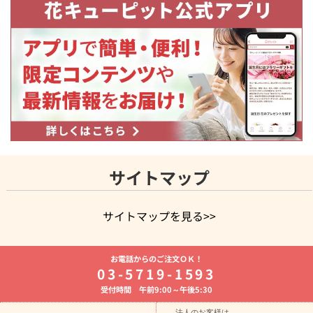
サイトマップ
サイトマップを見る>>
よく贈られる花
お祝いの花特集
誕生日フラワーギフト特集
お電話からのご注文ＯＫ！
8月の誕生花(トルコキキョウ)
開店・開業祝い
退職祝い
結
03-5719-1593
婚記念日
お供え・お悔やみ
お供え・お悔やみの花
四十九日
受付時間 午前9:00～午後5:30
法要以降に贈る花
通夜・葬儀に贈る花
胡蝶蘭・花鉢
プリザ
ーブドフラワー
季節のイベント
ひまわり ギフト・プレゼント
法人のお客様は