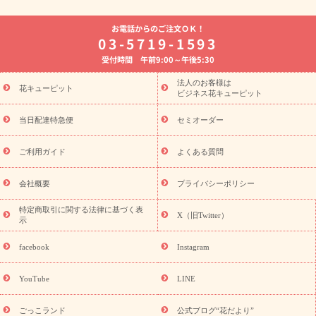
よく贈られる花
お祝いの花特集
誕生日フラワーギフト特集
お電話からのご注文ＯＫ！
8月の誕生花(トルコキキョウ)
開店・開業祝い
退職祝い
結
03-5719-1593
婚記念日
お供え・お悔やみ
お供え・お悔やみの花
四十九日
受付時間 午前9:00～午後5:30
法要以降に贈る花
通夜・葬儀に贈る花
胡蝶蘭・花鉢
プリザ
ーブドフラワー
季節のイベント
ひまわり ギフト・プレゼント
法人のお客様は
季節のイベント
花キューピット
特集
お盆 花（新盆・初盆）
お盆 花（新
ビジネス花キューピット
盆・初盆）
お盆 花（新盆・初盆）
お盆・お供え 花とセットギ
フト
お盆・お供え プリザーブドフラワー
ひまわり ギフト・プ
当日配達特急便
セミオーダー
レゼント特集
夏の花贈り・お中元・暑中見舞い 花のギフト特集
敬老の日におくる花ギフト・プレゼント特集
敬老の日におくる
ご利用ガイド
よくある質問
花ギフト・プレゼント特集
敬老の日 花のおすすめランキング
敬
老の日 花鉢植えのギフト・プレゼント特集
敬老の日 花とセットギ
会社概要
プライバシーポリシー
フト・プレゼント特集
敬老の日の花 全てのギフト一覧
キャン
誕生日の花を
特定商取引に関する法律に基づく表
ペーン
「きょう誕生日なんです」キャンペーン
X（旧Twitter）
示
探す
誕生日フラワーギフト
誕生日フラワーギフト特集
誕生
日フラワーギフト商品一覧
バラ
ユリ
トルコキキョウ
8月の
facebook
Instagram
誕生花(トルコキキョウ)
9月の誕生花(リンドウ)
誕生日セット
ギフト
キャンペーン
「きょう誕生日なんです」キャンペーン
YouTube
LINE
用途から探す
お祝いの花特集
当日配達特急便
お祝い商品
一覧
お祝い
開店・開業祝い
新築・引っ越し祝い
退職祝い
ごっこランド
公式ブログ“花だより”