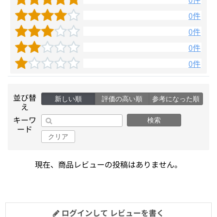
0件
0件
0件
0件
並び替
新しい順
評価の高い順
参考になった順
え
キーワ
検索
ード
クリア
現在、商品レビューの投稿はありません。
ログインして レビューを書く