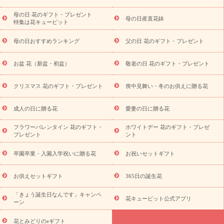
結婚記念日
結婚祝い
出産祝い
退院祝い・快気祝い
還暦
祝い・長寿祝い
プチギフト
ペットのお祝いフラワー
お中
母の日 花のギフト・プレゼント
母の日産直花鉢
特集は花キューピット
元・暑中見舞い
敬老の日
お供え・お悔やみ
当日配達特急便
お供え
お供え・お悔やみ商品一覧
お供え・お悔やみの花
四
母の日おすすめランキング
父の日 花のギフト・プレゼント
十九日法要以降に贈る花
通夜・葬儀に贈る花
お供え お花とセッ
トギフト
お供え プリザーブドフラワー
ペットのお供えフラワー
お盆 花（新盆・初盆）
敬老の日 花のギフト・プレゼント
お盆（新盆・初盆）
その他
お祝い返し
お見舞い
お取り
寄せギフト
ビジネス用
ご自宅用
観葉植物
ミディ胡蝶蘭
クリスマス 花のギフト・プレゼント
喪中見舞い・冬のお供えに贈る花
スタイルから探す
プリザーブドフラワー
アレンジメント
花束
スタンド花
お祝い
お供え・お悔やみ
胡蝶蘭
胡蝶
成人の日に贈る花
愛妻の日に贈る花
蘭・花鉢
ミディ胡蝶蘭・お祝い
ミディ胡蝶蘭・お供え
世界初
の青色胡蝶蘭
観葉植物
観葉植物
産直多肉植物
プリザーブ
フラワーバレンタイン 花のギフト・
ホワイトデー 花のギフト・プレゼ
ドフラワー
お祝い
お供え・お悔やみ
花とセットギフト
セ
プレゼント
ント
ミオーダー
プチギフト（hanamore -ハナモア-）
花とみどりの
eギフト
花キューピットのeGfit
カラー
ピンク
イエローオ
卒園卒業・入園入学祝いに贈る花
お祝いセットギフト
予
レンジ
レッド
お花の種類
バラ
ユリ
トルコキキョウ
算から探す
お祝い
お祝い・
3000円～
お祝い・
4000円～
お供えセットギフト
365日の誕生花
お祝い・
5000円～
お祝い・
7000円～
お祝い・
10000円～
「きょう誕生日なんです」キャンペ
お供え・お悔やみ
お供え・お悔やみ・
3000円～
お供え・お
花キューピット公式アプリ
ーン
悔やみ・
5000円～
お供え・お悔やみ・
7000円～
お供え・お悔
読み物
やみ・
10000円～
花とみどりのeギフト