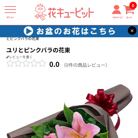
0
メニュー
マイページ
カート
×
花キューピット
バラ プレゼント・ギフト特集2026
【バラ特集】ユリ
とピンクバラの花束
ユリとピンクバラの花束
レビューを書く
0.0
（0件の商品レビュー）