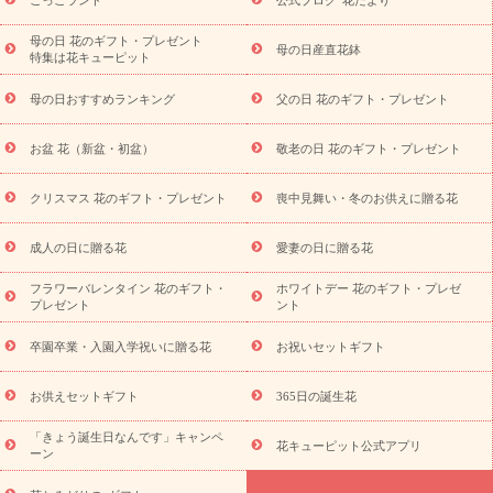
祝い
開店・開業祝い
新築・引っ越し祝い
退職祝い
結婚記
念日
結婚祝い
出産祝い
退院祝い・快気祝い
還暦祝い・長
母の日 花のギフト・プレゼント
母の日産直花鉢
特集は花キューピット
寿祝い
プチギフト
ペットのお祝いフラワー
お中元・暑中見
舞い
敬老の日
お供え・お悔やみ
当日配達特急便 お供え
お
母の日おすすめランキング
父の日 花のギフト・プレゼント
供え・お悔やみ商品一覧
お供え・お悔やみの花
四十九日法要以
降に贈る花
通夜・葬儀に贈る花
お供え お花とセットギフト
お盆 花（新盆・初盆）
敬老の日 花のギフト・プレゼント
お供え プリザーブドフラワー
ペットのお供えフラワー
お盆（新
盆・初盆）
その他
お祝い返し
お見舞い
お取り寄せギフト
ビジネス用
ご自宅用
観葉植物
ミディ胡蝶蘭
プリザーブ
クリスマス 花のギフト・プレゼント
喪中見舞い・冬のお供えに贈る花
スタイルから探す
ドフラワー
アレンジメント
花束
スタ
ンド花
お祝い
お供え・お悔やみ
胡蝶蘭
胡蝶蘭・花鉢
ミ
成人の日に贈る花
愛妻の日に贈る花
ディ胡蝶蘭・お祝い
ミディ胡蝶蘭・お供え
世界初の青色胡蝶蘭
フラワーバレンタイン 花のギフト・
ホワイトデー 花のギフト・プレゼ
観葉植物
観葉植物
産直多肉植物
プリザーブドフラワー
プレゼント
ント
お祝い
お供え・お悔やみ
花とセットギフト
セミオーダー
プチギフト（hanamore -ハナモア-）
花とみどりのeギフト
花
卒園卒業・入園入学祝いに贈る花
お祝いセットギフト
キューピットのeGfit
カラー
ピンク
イエローオレンジ
レッ
予算から探す
ド
お花の種類
バラ
ユリ
トルコキキョウ
お供えセットギフト
365日の誕生花
お祝い
お祝い・
3000円～
お祝い・
4000円～
お祝い・
5000円～
お祝い・
7000円～
お祝い・
10000円～
お供え・お
「きょう誕生日なんです」キャンペ
花キューピット公式アプリ
ーン
悔やみ
お供え・お悔やみ・
3000円～
お供え・お悔やみ・
5000
円～
お供え・お悔やみ・
7000円～
お供え・お悔やみ・
10000