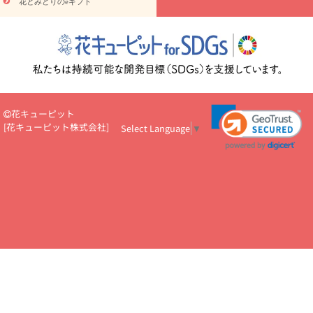
花とみどりのeギフト
読み物
円～
注目されている記事
365日の誕生花カレンダー
開店・開業祝
いのマナー
定年退職祝いのマナー
お祝いを贈るときのマナー・
ルール
花キューピットのお祝いコラム一覧
誕生日のお花を「色
彩心理学」で選ぶ方法
結婚祝いの予算相場
出産祝いお役立ち情
報
転職祝いのマナー基礎知識
ペットのお祝いワンポイントアド
バイス
スタンド花（フラスタ）のマナー
お見舞いのマナーとル
花キューピット
ール
新築引っ越し祝いコラム
お祝い花のマナー総まとめ
職
[
花キューピット株式会社
]
Select Language
▼
場上司や先輩へ贈るお祝い花の正解は？
開店祝いの花 選び方ガイ
ド（早見表あり）
お供えを贈るときのマナー・ルール
花キューピットのお供え・
お悔やみ・仏花コラム一覧
花キューピットの仏花のルール・マナ
ーQ&A
ペットの供花の基礎知識とペットロスを癒す向き合い方
一周忌のマナー
四十九日の基礎知識
お盆のルール・マナー
お彼岸のルール・マナー
キリスト教のお葬式の流れ【マナー基礎
知識】
お供え花のマナー総まとめ
仏花の選び方ガイド（早見表
あり)
花キューピット×専門家
CO2排出量削減 / SDGsを考える
プロ直伝10のテクニック
花美人5人の「花のある暮らし」
美
しい“花とお祝い”の世界
花贈りをもっと楽しみたい
男性は花を
もらってうれしい？アンケート
テレワークにおすすめの観葉植
物・花
室内でお花の写真を撮るポイントを紹介
フラワーアレン