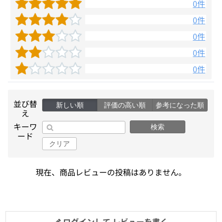
0件
0件
0件
0件
0件
並び替
新しい順
評価の高い順
参考になった順
え
キーワ
検索
ード
クリア
現在、商品レビューの投稿はありません。
ログインして レビューを書く