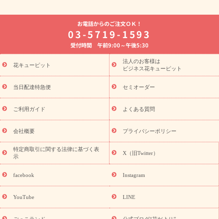
よく贈られる花
お祝いの花特集
誕生日フラワーギフト特集
お電話からのご注文ＯＫ！
8月の誕生花(トルコキキョウ)
開店・開業祝い
退職祝い
結
03-5719-1593
婚記念日
お供え・お悔やみ
お供え・お悔やみの花
四十九日
受付時間 午前9:00～午後5:30
法要以降に贈る花
通夜・葬儀に贈る花
胡蝶蘭・花鉢
プリザ
ーブドフラワー
季節のイベント
ひまわり ギフト・プレゼント
法人のお客様は
季節のイベント
花キューピット
特集
お盆 花（新盆・初盆）
お盆 花（新
ビジネス花キューピット
盆・初盆）
お盆 花（新盆・初盆）
お盆・お供え 花とセットギ
フト
お盆・お供え プリザーブドフラワー
ひまわり ギフト・プ
当日配達特急便
セミオーダー
レゼント特集
夏の花贈り・お中元・暑中見舞い 花のギフト特集
敬老の日におくる花ギフト・プレゼント特集
敬老の日におくる
ご利用ガイド
よくある質問
花ギフト・プレゼント特集
敬老の日 花のおすすめランキング
敬
老の日 花鉢植えのギフト・プレゼント特集
敬老の日 花とセットギ
会社概要
プライバシーポリシー
フト・プレゼント特集
敬老の日の花 全てのギフト一覧
キャン
ペーン
映画『ウォーターガーディアンズ』コラボキャンペーン
特定商取引に関する法律に基づく表
X（旧Twitter）
示
誕生日の花を探す
「きょう誕生日なんです」キャンペーン
誕生日フラワーギフト
誕生日フラワーギフト特集
誕生日フラワ
facebook
Instagram
ーギフト商品一覧
バラ
ユリ
トルコキキョウ
8月の誕生花
(トルコキキョウ)
9月の誕生花(リンドウ)
誕生日セットギフト
YouTube
LINE
用途か
キャンペーン
「きょう誕生日なんです」キャンペーン
ら探す
お祝いの花特集
当日配達特急便
お祝い商品一覧
お
ごっこランド
公式ブログ“花だより”