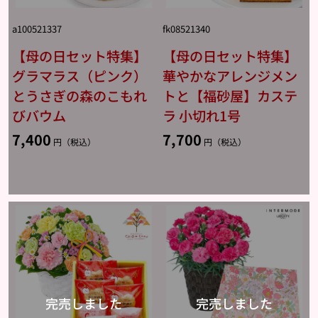
a100521337
fk08521340
【母の日セット特集】
【母の日セット特集】
グラマラス（ピンク）
華やかなアレンジメン
とうさぎの森のこもれ
トと【福砂屋】カステ
びバウム
ラ 小切れ1号
7,400
7,700
円（税込）
円（税込）