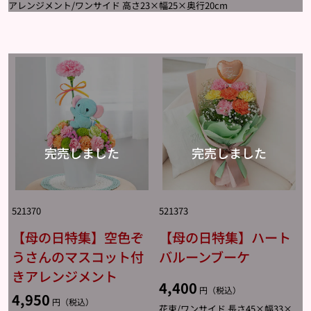
アレンジメント/ワンサイド 高さ23×幅25×奥行20cm
521370
521373
【母の日特集】空色ぞ
【母の日特集】ハート
うさんのマスコット付
バルーンブーケ
きアレンジメント
4,400
円（税込）
4,950
円（税込）
花束/ワンサイド 長さ45×幅33×