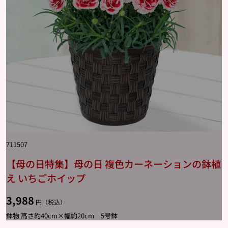
711507
【母の日特集】母の日 複色カーネーションの鉢植
え いちごホイップ
3,988
円（税込）
鉢物 高さ約40cm×幅約20cm 5号鉢