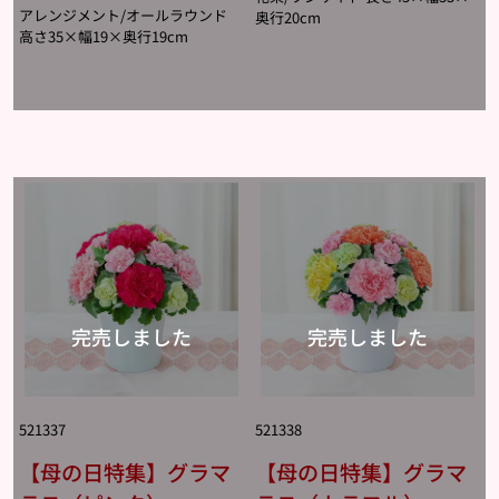
アレンジメント/オールラウンド
奥行20cm
高さ35×幅19×奥行19cm
521337
521338
【母の日特集】グラマ
【母の日特集】グラマ