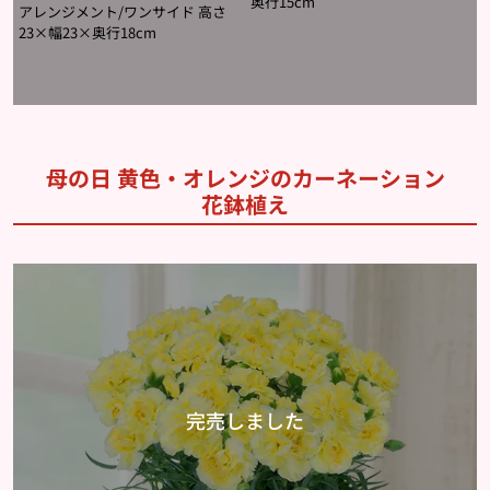
奥行15cm
アレンジメント/ワンサイド 高さ
23×幅23×奥行18cm
母の日 黄色・オレンジのカーネーション
花鉢植え