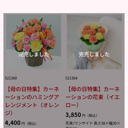
521368
521364
【母の日特集】カーネ
【母の日特集】カーネ
ーションのハミングア
ーションの花束（イエ
レンジメント（オレン
ロー）
ジ）
3,850
円（税込）
4,400
花束/ワンサイド 長さ38×幅30×
円（税込）