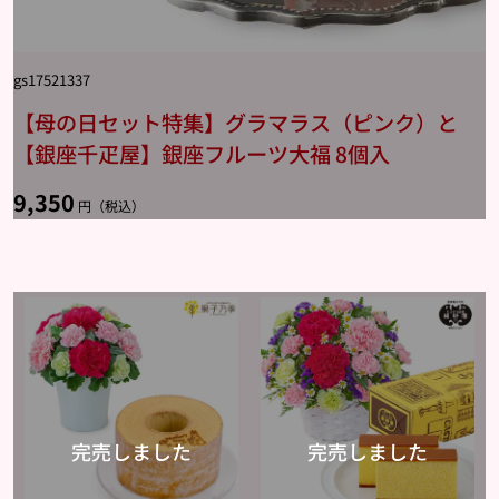
gs17521337
【母の日セット特集】グラマラス（ピンク）と
【銀座千疋屋】銀座フルーツ大福 8個入
9,350
円（税込）