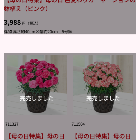
鉢植え（ピンク）
3,988
円（税込）
鉢物 高さ約40cm×幅約20cm 5号鉢
711327
711504
【母の日特集】母の日
【母の日特集】母の日