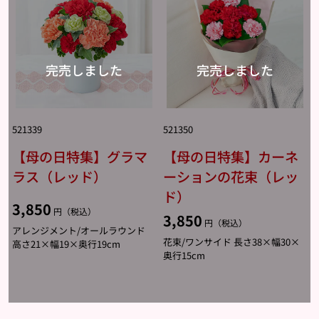
521339
521350
【母の日特集】グラマ
【母の日特集】カーネ
ラス（レッド）
ーションの花束（レッ
ド）
3,850
円（税込）
3,850
円（税込）
アレンジメント/オールラウンド
花束/ワンサイド 長さ38×幅30×
高さ21×幅19×奥行19cm
奥行15cm