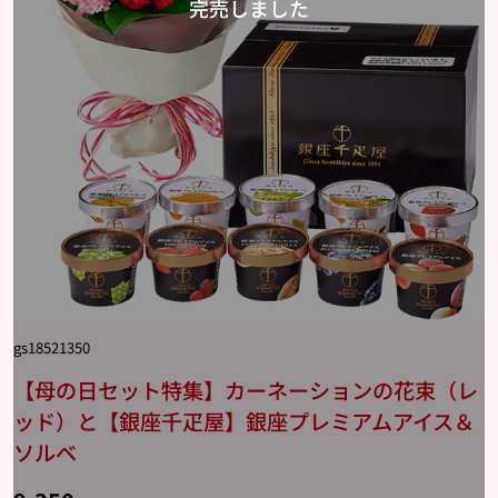
gs18521350
【母の日セット特集】カーネーションの花束（レ
ッド）と【銀座千疋屋】銀座プレミアムアイス＆
ソルベ