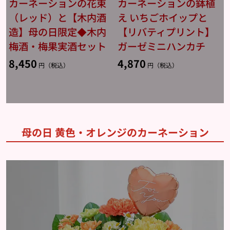
カーネーションの花束
カーネーションの鉢植
（レッド）と【木内酒
え いちごホイップと
造】母の日限定◆木内
【リバティプリント】
梅酒・梅果実酒セット
ガーゼミニハンカチ
8,450
4,870
円（税込）
円（税込）
母の日 黄色・オレンジのカーネーション