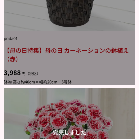
poda01
【母の日特集】母の日 カーネーションの鉢植え
（赤）
3,988
円（税込）
鉢物 高さ約40cm×幅約20cm 5号鉢