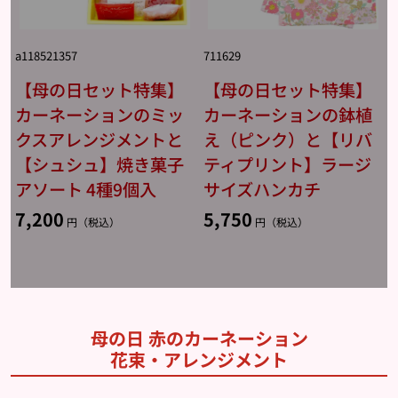
a118521357
711629
【母の日セット特集】
【母の日セット特集】
カーネーションのミッ
カーネーションの鉢植
クスアレンジメントと
え（ピンク）と【リバ
【シュシュ】焼き菓子
ティプリント】ラージ
アソート 4種9個入
サイズハンカチ
7,200
5,750
円（税込）
円（税込）
母の日 赤のカーネーション
花束・アレンジメント