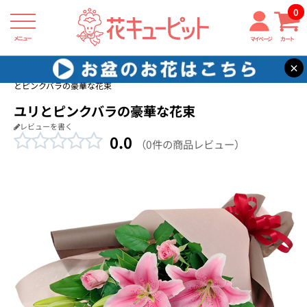
0
メニュー
マイページ
カート
×
花キューピット
バラ プレゼント・ギフト特集2026
【バラ特集】ユリ
とピンクバラの豪華な花束
ユリとピンクバラの豪華な花束
レビューを書く
0.0
（0件の商品レビュー）