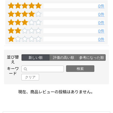
0件
0件
0件
0件
0件
並び替
新しい順
評価の高い順
参考になった順
え
キーワ
検索
ード
クリア
現在、商品レビューの投稿はありません。