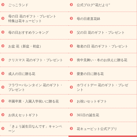
ら探す
お祝いの花特集
当日配達特急便
お祝い商品一覧
お
ごっこランド
公式ブログ“花だより”
祝い
開店・開業祝い
新築・引っ越し祝い
退職祝い
結婚記
念日
結婚祝い
出産祝い
退院祝い・快気祝い
還暦祝い・長
母の日 花のギフト・プレゼント
母の日産直花鉢
特集は花キューピット
寿祝い
プチギフト
ペットのお祝いフラワー
お中元・暑中見
舞い
敬老の日
お供え・お悔やみ
当日配達特急便 お供え
お
母の日おすすめランキング
父の日 花のギフト・プレゼント
供え・お悔やみ商品一覧
お供え・お悔やみの花
四十九日法要以
降に贈る花
通夜・葬儀に贈る花
お供え お花とセットギフト
お盆 花（新盆・初盆）
敬老の日 花のギフト・プレゼント
お供え プリザーブドフラワー
ペットのお供えフラワー
お盆（新
盆・初盆）
その他
お祝い返し
お見舞い
お取り寄せギフト
ビジネス用
ご自宅用
観葉植物
ミディ胡蝶蘭
プリザーブ
クリスマス 花のギフト・プレゼント
喪中見舞い・冬のお供えに贈る花
スタイルから探す
ドフラワー
アレンジメント
花束
スタ
ンド花
お祝い
お供え・お悔やみ
胡蝶蘭
胡蝶蘭・花鉢
ミ
成人の日に贈る花
愛妻の日に贈る花
ディ胡蝶蘭・お祝い
ミディ胡蝶蘭・お供え
世界初の青色胡蝶蘭
フラワーバレンタイン 花のギフト・
ホワイトデー 花のギフト・プレゼ
観葉植物
観葉植物
産直多肉植物
プリザーブドフラワー
プレゼント
ント
お祝い
お供え・お悔やみ
花とセットギフト
セミオーダー
プチギフト（hanamore -ハナモア-）
花とみどりのeギフト
花
卒園卒業・入園入学祝いに贈る花
お祝いセットギフト
キューピットのeGfit
カラー
ピンク
イエローオレンジ
レッ
予算から探す
ド
お花の種類
バラ
ユリ
トルコキキョウ
お供えセットギフト
365日の誕生花
お祝い
お祝い・
3000円～
お祝い・
4000円～
お祝い・
5000円～
お祝い・
7000円～
お祝い・
10000円～
お供え・お
「きょう誕生日なんです」キャンペ
花キューピット公式アプリ
ーン
悔やみ
お供え・お悔やみ・
3000円～
お供え・お悔やみ・
5000