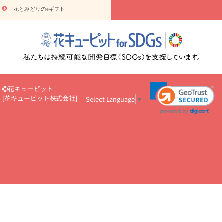
円～
お供え・お悔やみ・
7000円～
お供え・お悔やみ・
10000
花とみどりのeギフト
読み物
円～
注目されている記事
365日の誕生花カレンダー
開店・開業祝
いのマナー
定年退職祝いのマナー
お祝いを贈るときのマナー・
ルール
花キューピットのお祝いコラム一覧
誕生日のお花を「色
彩心理学」で選ぶ方法
結婚祝いの予算相場
出産祝いお役立ち情
報
転職祝いのマナー基礎知識
ペットのお祝いワンポイントアド
バイス
スタンド花（フラスタ）のマナー
お見舞いのマナーとル
花キューピット
ール
新築引っ越し祝いコラム
お祝い花のマナー総まとめ
職
[
花キューピット株式会社
]
Select Language
▼
場上司や先輩へ贈るお祝い花の正解は？
開店祝いの花 選び方ガイ
ド（早見表あり）
お供えを贈るときのマナー・ルール
花キューピットのお供え・
お悔やみ・仏花コラム一覧
花キューピットの仏花のルール・マナ
ーQ&A
ペットの供花の基礎知識とペットロスを癒す向き合い方
一周忌のマナー
四十九日の基礎知識
お盆のルール・マナー
お彼岸のルール・マナー
キリスト教のお葬式の流れ【マナー基礎
知識】
お供え花のマナー総まとめ
仏花の選び方ガイド（早見表
あり)
花キューピット×専門家
CO2排出量削減 / SDGsを考える
プロ直伝10のテクニック
花美人5人の「花のある暮らし」
美
しい“花とお祝い”の世界
花贈りをもっと楽しみたい
男性は花を
もらってうれしい？アンケート
テレワークにおすすめの観葉植