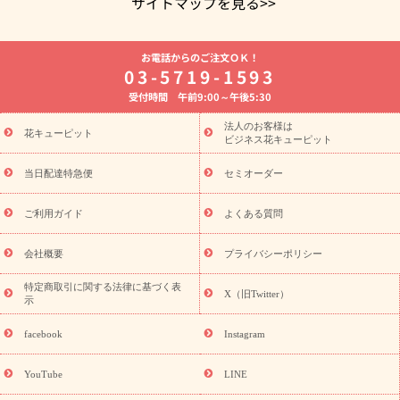
サイトマップを見る>>
よく贈られる花
お祝いの花特集
誕生日フラワーギフト特集
お電話からのご注文ＯＫ！
8月の誕生花(トルコキキョウ)
開店・開業祝い
退職祝い
結
03-5719-1593
婚記念日
お供え・お悔やみ
お供え・お悔やみの花
四十九日
受付時間 午前9:00～午後5:30
法要以降に贈る花
通夜・葬儀に贈る花
胡蝶蘭・花鉢
プリザ
ーブドフラワー
季節のイベント
ひまわり ギフト・プレゼント
法人のお客様は
季節のイベント
花キューピット
特集
お盆 花（新盆・初盆）
お盆 花（新
ビジネス花キューピット
盆・初盆）
お盆 花（新盆・初盆）
お盆・お供え 花とセットギ
フト
お盆・お供え プリザーブドフラワー
ひまわり ギフト・プ
当日配達特急便
セミオーダー
レゼント特集
夏の花贈り・お中元・暑中見舞い 花のギフト特集
敬老の日におくる花ギフト・プレゼント特集
敬老の日におくる
ご利用ガイド
よくある質問
花ギフト・プレゼント特集
敬老の日 花のおすすめランキング
敬
老の日 花鉢植えのギフト・プレゼント特集
敬老の日 花とセットギ
会社概要
プライバシーポリシー
フト・プレゼント特集
敬老の日の花 全てのギフト一覧
キャン
ペーン
映画『ウォーターガーディアンズ』コラボキャンペーン
特定商取引に関する法律に基づく表
X（旧Twitter）
示
誕生日の花を探す
「きょう誕生日なんです」キャンペーン
誕生日フラワーギフト
誕生日フラワーギフト特集
誕生日フラワ
facebook
Instagram
ーギフト商品一覧
バラ
ユリ
トルコキキョウ
8月の誕生花
(トルコキキョウ)
9月の誕生花(リンドウ)
誕生日セットギフト
YouTube
LINE
用途か
キャンペーン
「きょう誕生日なんです」キャンペーン