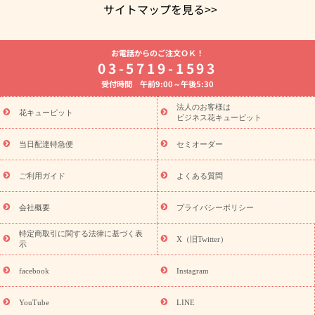
サイトマップを見る>>
よく贈られる花
お祝いの花特集
誕生日フラワーギフト特集
お電話からのご注文ＯＫ！
8月の誕生花(トルコキキョウ)
開店・開業祝い
退職祝い
結
03-5719-1593
婚記念日
お供え・お悔やみ
お供え・お悔やみの花
四十九日
受付時間 午前9:00～午後5:30
法要以降に贈る花
通夜・葬儀に贈る花
胡蝶蘭・花鉢
プリザ
ーブドフラワー
季節のイベント
ひまわり ギフト・プレゼント
法人のお客様は
季節のイベント
花キューピット
特集
お盆 花（新盆・初盆）
お盆 花（新
ビジネス花キューピット
盆・初盆）
お盆 花（新盆・初盆）
お盆・お供え 花とセットギ
フト
お盆・お供え プリザーブドフラワー
ひまわり ギフト・プ
当日配達特急便
セミオーダー
レゼント特集
夏の花贈り・お中元・暑中見舞い 花のギフト特集
敬老の日におくる花ギフト・プレゼント特集
敬老の日におくる
ご利用ガイド
よくある質問
花ギフト・プレゼント特集
敬老の日 花のおすすめランキング
敬
老の日 花鉢植えのギフト・プレゼント特集
敬老の日 花とセットギ
会社概要
プライバシーポリシー
フト・プレゼント特集
敬老の日の花 全てのギフト一覧
キャン
ペーン
映画『ウォーターガーディアンズ』コラボキャンペーン
特定商取引に関する法律に基づく表
X（旧Twitter）
示
誕生日の花を探す
「きょう誕生日なんです」キャンペーン
誕生日フラワーギフト
誕生日フラワーギフト特集
誕生日フラワ
facebook
Instagram
ーギフト商品一覧
バラ
ユリ
トルコキキョウ
8月の誕生花
(トルコキキョウ)
9月の誕生花(リンドウ)
誕生日セットギフト
YouTube
LINE
用途か
キャンペーン
「きょう誕生日なんです」キャンペーン