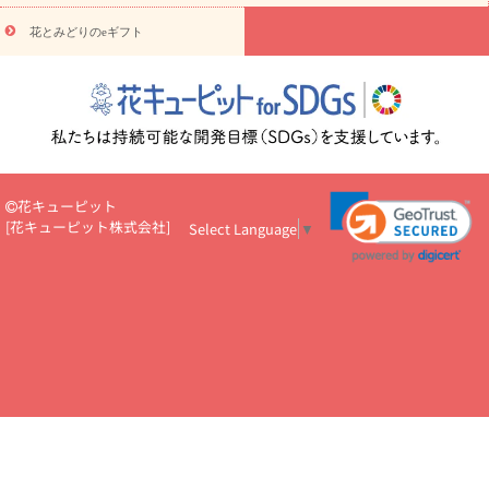
円～
お供え・お悔やみ・
7000円～
お供え・お悔やみ・
10000
花とみどりのeギフト
読み物
円～
注目されている記事
365日の誕生花カレンダー
開店・開業祝
いのマナー
定年退職祝いのマナー
お祝いを贈るときのマナー・
ルール
花キューピットのお祝いコラム一覧
誕生日のお花を「色
彩心理学」で選ぶ方法
結婚祝いの予算相場
出産祝いお役立ち情
報
転職祝いのマナー基礎知識
ペットのお祝いワンポイントアド
バイス
スタンド花（フラスタ）のマナー
お見舞いのマナーとル
花キューピット
ール
新築引っ越し祝いコラム
お祝い花のマナー総まとめ
職
[
花キューピット株式会社
]
Select Language
▼
場上司や先輩へ贈るお祝い花の正解は？
開店祝いの花 選び方ガイ
ド（早見表あり）
お供えを贈るときのマナー・ルール
花キューピットのお供え・
お悔やみ・仏花コラム一覧
花キューピットの仏花のルール・マナ
ーQ&A
ペットの供花の基礎知識とペットロスを癒す向き合い方
一周忌のマナー
四十九日の基礎知識
お盆のルール・マナー
お彼岸のルール・マナー
キリスト教のお葬式の流れ【マナー基礎
知識】
お供え花のマナー総まとめ
仏花の選び方ガイド（早見表
あり)
花キューピット×専門家
CO2排出量削減 / SDGsを考える
プロ直伝10のテクニック
花美人5人の「花のある暮らし」
美
しい“花とお祝い”の世界
花贈りをもっと楽しみたい
男性は花を
もらってうれしい？アンケート
テレワークにおすすめの観葉植