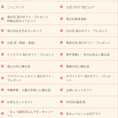
ら探す
お祝いの花特集
当日配達特急便
お祝い商品一覧
お
ごっこランド
公式ブログ“花だより”
祝い
開店・開業祝い
新築・引っ越し祝い
退職祝い
結婚記
念日
結婚祝い
出産祝い
退院祝い・快気祝い
還暦祝い・長
母の日 花のギフト・プレゼント
母の日産直花鉢
特集は花キューピット
寿祝い
プチギフト
ペットのお祝いフラワー
お中元・暑中見
舞い
敬老の日
お供え・お悔やみ
当日配達特急便 お供え
お
母の日おすすめランキング
父の日 花のギフト・プレゼント
供え・お悔やみ商品一覧
お供え・お悔やみの花
四十九日法要以
降に贈る花
通夜・葬儀に贈る花
お供え お花とセットギフト
お盆 花（新盆・初盆）
敬老の日 花のギフト・プレゼント
お供え プリザーブドフラワー
ペットのお供えフラワー
お盆（新
盆・初盆）
その他
お祝い返し
お見舞い
お取り寄せギフト
ビジネス用
ご自宅用
観葉植物
ミディ胡蝶蘭
プリザーブ
クリスマス 花のギフト・プレゼント
喪中見舞い・冬のお供えに贈る花
スタイルから探す
ドフラワー
アレンジメント
花束
スタ
ンド花
お祝い
お供え・お悔やみ
胡蝶蘭
胡蝶蘭・花鉢
ミ
成人の日に贈る花
愛妻の日に贈る花
ディ胡蝶蘭・お祝い
ミディ胡蝶蘭・お供え
世界初の青色胡蝶蘭
フラワーバレンタイン 花のギフト・
ホワイトデー 花のギフト・プレゼ
観葉植物
観葉植物
産直多肉植物
プリザーブドフラワー
プレゼント
ント
お祝い
お供え・お悔やみ
花とセットギフト
セミオーダー
プチギフト（hanamore -ハナモア-）
花とみどりのeギフト
花
卒園卒業・入園入学祝いに贈る花
お祝いセットギフト
キューピットのeGfit
カラー
ピンク
イエローオレンジ
レッ
予算から探す
ド
お花の種類
バラ
ユリ
トルコキキョウ
お供えセットギフト
365日の誕生花
お祝い
お祝い・
3000円～
お祝い・
4000円～
お祝い・
5000円～
お祝い・
7000円～
お祝い・
10000円～
お供え・お
「きょう誕生日なんです」キャンペ
花キューピット公式アプリ
ーン
悔やみ
お供え・お悔やみ・
3000円～
お供え・お悔やみ・
5000