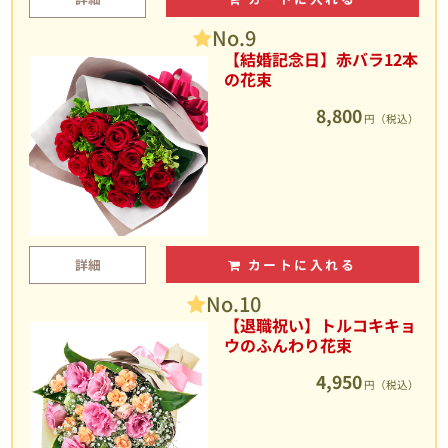
No.9
【結婚記念日】赤バラ12本
の花束
8,800
円（税込）
詳細
カートに入れる
No.10
【退職祝い】トルコキキョ
ウのふんわり花束
4,950
円（税込）