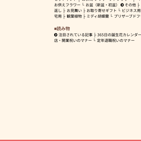
お供えフラワー
お盆（新盆・初盆）
その他
返し
お見舞い
お取り寄せギフト
ビジネス用
宅用
観葉植物
ミディ胡蝶蘭
プリザーブドフ
読み物
注目されている記事
365日の誕生花カレンダ
店・開業祝いのマナー
定年退職祝いのマナー