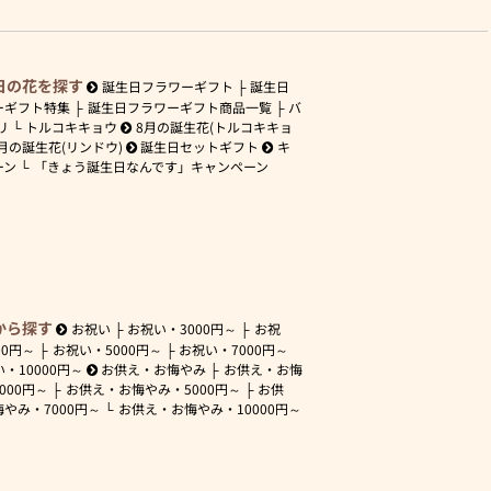
日の花を探す
誕生日フラワーギフト
誕生日
ーギフト特集
誕生日フラワーギフト商品一覧
バ
リ
トルコキキョウ
8月の誕生花(トルコキキョ
月の誕生花(リンドウ)
誕生日セットギフト
キ
ーン
「きょう誕生日なんです」キャンペーン
から探す
お祝い
お祝い・
3000円～
お祝
00円～
お祝い・
5000円～
お祝い・
7000円～
い・
10000円～
お供え・お悔やみ
お供え・お悔
3000円～
お供え・お悔やみ・
5000円～
お供
悔やみ・
7000円～
お供え・お悔やみ・
10000円～