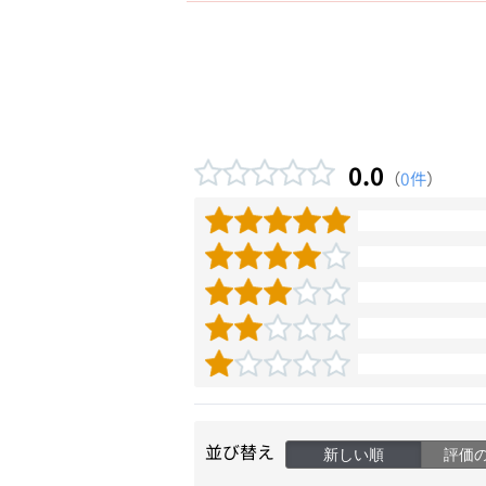
0.0
（
0件
）
並び替え
新しい順
評価