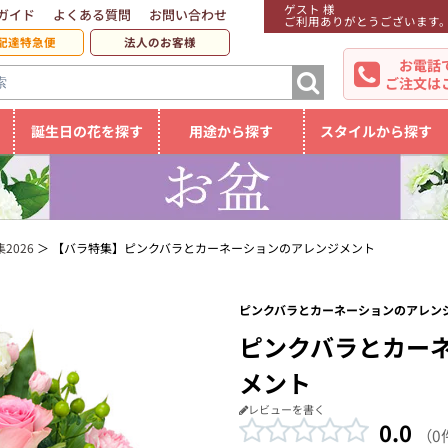
ゲスト 様
ガイド
よくある質問
お問い合わせ
ご利用ありがとうございます
配達特急便
法人のお客様
お電話
ご注文は
誕生日の花を探す
用途から探す
スタイルから探す
2026
【バラ特集】ピンクバラとカーネーションのアレンジメント
ピンクバラとカーネーションのアレンジ
ピンクバラとカー
メント
レビューを書く
0.0
（0