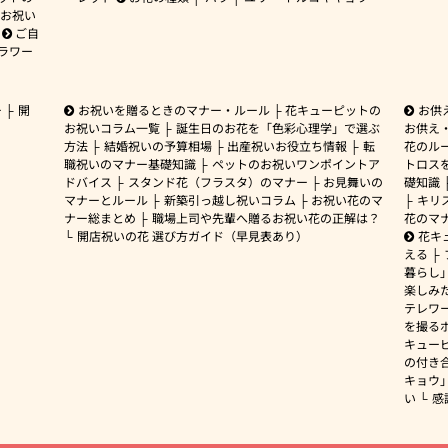
お祝い
ご自
ラワー
ー
開
お祝いを贈るときのマナー・ルール
花キューピットの
お供
お祝いコラム一覧
誕生日のお花を「色彩心理学」で選ぶ
お供え
方法
結婚祝いの予算相場
出産祝いお役立ち情報
転
花のルー
職祝いのマナー基礎知識
ペットのお祝いワンポイントア
トロス
ドバイス
スタンド花（フラスタ）のマナー
お見舞いの
礎知識
マナーとルール
新築引っ越し祝いコラム
お祝い花のマ
キリ
ナー総まとめ
職場上司や先輩へ贈るお祝い花の正解は？
花のマ
開店祝いの花 選び方ガイド（早見表あり）
花キ
える
暮らし
楽しみ
テレワ
を撮る
キュー
の付き
キョウ
い
感