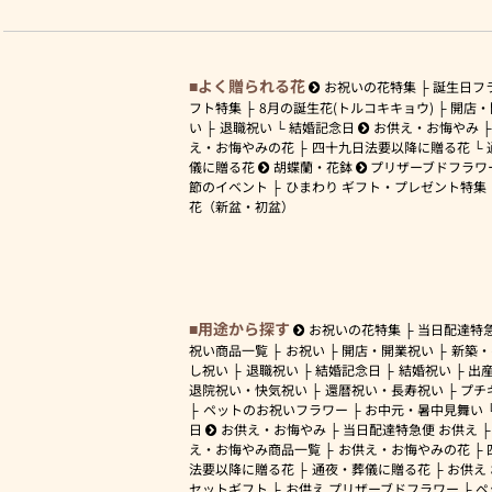
よく贈られる花
お祝いの花特集
誕生日フ
フト特集
8月の誕生花(トルコキキョウ)
開店・
い
退職祝い
結婚記念日
お供え・お悔やみ
え・お悔やみの花
四十九日法要以降に贈る花
儀に贈る花
胡蝶蘭・花鉢
プリザーブドフラワ
節のイベント
ひまわり ギフト・プレゼント特集
花（新盆・初盆）
用途から探す
お祝いの花特集
当日配達特
祝い商品一覧
お祝い
開店・開業祝い
新築・
し祝い
退職祝い
結婚記念日
結婚祝い
出
退院祝い・快気祝い
還暦祝い・長寿祝い
プチ
ペットのお祝いフラワー
お中元・暑中見舞い
日
お供え・お悔やみ
当日配達特急便 お供え
え・お悔やみ商品一覧
お供え・お悔やみの花
法要以降に贈る花
通夜・葬儀に贈る花
お供え
セットギフト
お供え プリザーブドフラワー
ペ