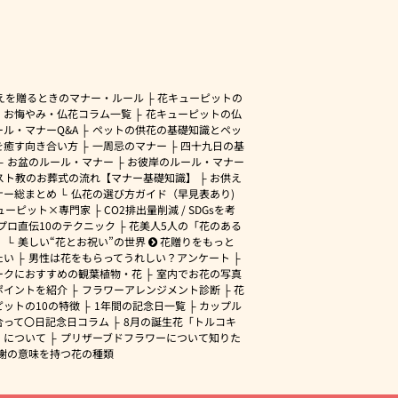
えを贈るときのマナー・ルール
花キューピットの
・お悔やみ・仏花コラム一覧
花キューピットの仏
ル・マナーQ&A
ペットの供花の基礎知識とペッ
を癒す向き合い方
一周忌のマナー
四十九日の基
お盆のルール・マナー
お彼岸のルール・マナー
スト教のお葬式の流れ【マナー基礎知識】
お供え
ナー総まとめ
仏花の選び方ガイド（早見表あり)
ューピット×専門家
CO2排出量削減 / SDGsを考
プロ直伝10のテクニック
花美人5人の「花のある
」
美しい“花とお祝い”の世界
花贈りをもっと
たい
男性は花をもらってうれしい？アンケート
ークにおすすめの観葉植物・花
室内でお花の写真
ポイントを紹介
フラワーアレンジメント診断
花
ピットの10の特徴
1年間の記念日一覧
カップル
合って〇日記念日コラム
8月の誕生花「トルコキ
」について
プリザーブドフラワーについて知りた
謝の意味を持つ花の種類