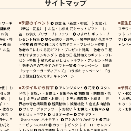
サイトマップ
季節のイベント
誕生
ラワーギ
お盆 花（新盆・初盆）
お盆 花
開業祝
（新盆・初盆）
お盆・お供え 花とセットギフト
お
フラワ
お供
盆・お供え プリザーブドフラワー
ひまわり ギフト・プ
ラ
ユ
通夜・葬
レゼント特集
夏の花贈り・お中元・暑中見舞い 花のギフ
ウ)
9
ー
季
ト特集
敬老の日におくる花ギフト・プレゼント特集
ャンペ
お盆
敬老の日におくる花ギフト・プレゼント特集
敬老の日 花
のおすすめランキング
敬老の日 花鉢植えのギフト・プレ
ゼント特集
敬老の日 花とセットギフト・プレゼント特集
敬老の日の花 全てのギフト一覧
キャンペーン
映画
『ウォーターガーディアンズ』コラボキャンペーン
「き
ょう誕生日なんです」キャンペーン
スタイルから探す
予算
急便
お
アレンジメント
花束
スタン
引っ越
ド花
お祝い
お供え・お悔やみ
胡蝶蘭
胡蝶蘭・花
い・
40
産祝い
鉢
ミディ胡蝶蘭・お祝い
ミディ胡蝶蘭・お供え
世
お祝
ギフト
界初の青色胡蝶蘭
観葉植物
観葉植物
産直多肉植物
やみ・
敬老の
プリザーブドフラワー
お祝い
お供え・お悔やみ
え・お
お供
花とセットギフト
セミオーダー
プチギフト
四十九日
（hanamore -ハナモア-）
花とみどりのeギフト
花キ
 お花と
ューピットのeGfit
カラー
ピンク
イエローオレンジ
ットの
レッド
お花の種類
バラ
ユリ
トルコキキョウ