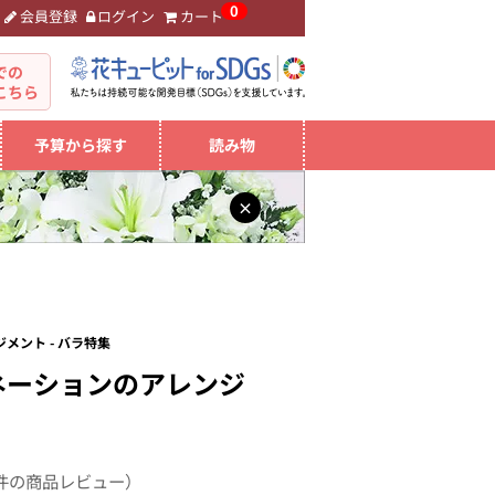
0
会員登録
ログイン
カート
。
での
こちら
予算から探す
読み物
×
メント - バラ特集
ネーションのアレンジ
件の商品レビュー）