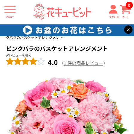
0
メニュー
マイページ
カート
×
花キューピット
バラ プレゼント・ギフト特集2026
【バラ特集】ピン
クバラのバスケットアレンジメント
ピンクバラのバスケットアレンジメント
レビューを書く
4.0
（
1 件の商品レビュー
）