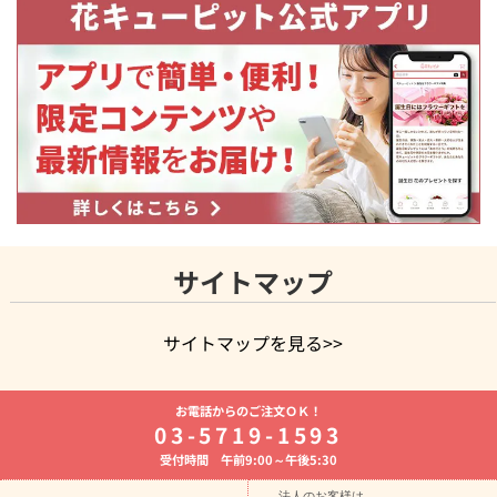
サイトマップ
サイトマップを見る>>
よく贈られる花
お祝いの花特集
誕生日フラワーギフト特集
お電話からのご注文ＯＫ！
8月の誕生花(トルコキキョウ)
開店・開業祝い
退職祝い
結
03-5719-1593
婚記念日
お供え・お悔やみ
お供え・お悔やみの花
四十九日
受付時間 午前9:00～午後5:30
法要以降に贈る花
通夜・葬儀に贈る花
胡蝶蘭・花鉢
プリザ
ーブドフラワー
季節のイベント
ひまわり ギフト・プレゼント
法人のお客様は