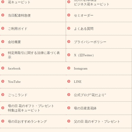
季節のイベント
花キューピット
特集
お盆 花（新盆・初盆）
お盆 花（新
ビジネス花キューピット
盆・初盆）
お盆 花（新盆・初盆）
お盆・お供え 花とセットギ
フト
お盆・お供え プリザーブドフラワー
ひまわり ギフト・プ
当日配達特急便
セミオーダー
レゼント特集
夏の花贈り・お中元・暑中見舞い 花のギフト特集
敬老の日におくる花ギフト・プレゼント特集
敬老の日におくる
ご利用ガイド
よくある質問
花ギフト・プレゼント特集
敬老の日 花のおすすめランキング
敬
老の日 花鉢植えのギフト・プレゼント特集
敬老の日 花とセットギ
会社概要
プライバシーポリシー
フト・プレゼント特集
敬老の日の花 全てのギフト一覧
キャン
ペーン
映画『ウォーターガーディアンズ』コラボキャンペーン
特定商取引に関する法律に基づく表
X（旧Twitter）
示
誕生日の花を探す
「きょう誕生日なんです」キャンペーン
誕生日フラワーギフト
誕生日フラワーギフト特集
誕生日フラワ
facebook
Instagram
ーギフト商品一覧
バラ
ユリ
トルコキキョウ
8月の誕生花
(トルコキキョウ)
9月の誕生花(リンドウ)
誕生日セットギフト
YouTube
LINE
用途か
キャンペーン
「きょう誕生日なんです」キャンペーン
ら探す
お祝いの花特集
当日配達特急便
お祝い商品一覧
お
ごっこランド
公式ブログ“花だより”
祝い
開店・開業祝い
新築・引っ越し祝い
退職祝い
結婚記
念日
結婚祝い
出産祝い
退院祝い・快気祝い
還暦祝い・長
母の日 花のギフト・プレゼント
母の日産直花鉢
特集は花キューピット
寿祝い
プチギフト
ペットのお祝いフラワー
お中元・暑中見
舞い
敬老の日
お供え・お悔やみ
当日配達特急便 お供え
お
母の日おすすめランキング
父の日 花のギフト・プレゼント
供え・お悔やみ商品一覧
お供え・お悔やみの花
四十九日法要以
降に贈る花
通夜・葬儀に贈る花
お供え お花とセットギフト