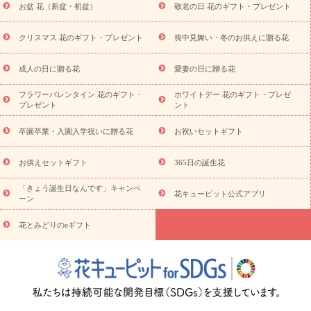
お盆 花（新盆・初盆）
敬老の日 花のギフト・プレゼント
お供え プリザーブドフラワー
ペットのお供えフラワー
お盆（新
盆・初盆）
その他
お祝い返し
お見舞い
お取り寄せギフト
ビジネス用
ご自宅用
観葉植物
ミディ胡蝶蘭
プリザーブ
クリスマス 花のギフト・プレゼント
喪中見舞い・冬のお供えに贈る花
スタイルから探す
ドフラワー
アレンジメント
花束
スタ
ンド花
お祝い
お供え・お悔やみ
胡蝶蘭
胡蝶蘭・花鉢
ミ
成人の日に贈る花
愛妻の日に贈る花
ディ胡蝶蘭・お祝い
ミディ胡蝶蘭・お供え
世界初の青色胡蝶蘭
フラワーバレンタイン 花のギフト・
ホワイトデー 花のギフト・プレゼ
観葉植物
観葉植物
産直多肉植物
プリザーブドフラワー
プレゼント
ント
お祝い
お供え・お悔やみ
花とセットギフト
セミオーダー
プチギフト（hanamore -ハナモア-）
花とみどりのeギフト
花
卒園卒業・入園入学祝いに贈る花
お祝いセットギフト
キューピットのeGfit
カラー
ピンク
イエローオレンジ
レッ
予算から探す
ド
お花の種類
バラ
ユリ
トルコキキョウ
お供えセットギフト
365日の誕生花
お祝い
お祝い・
3000円～
お祝い・
4000円～
お祝い・
5000円～
お祝い・
7000円～
お祝い・
10000円～
お供え・お
「きょう誕生日なんです」キャンペ
花キューピット公式アプリ
ーン
悔やみ
お供え・お悔やみ・
3000円～
お供え・お悔やみ・
5000
円～
お供え・お悔やみ・
7000円～
お供え・お悔やみ・
10000
花とみどりのeギフト
読み物
円～
注目されている記事
365日の誕生花カレンダー
開店・開業祝
いのマナー
定年退職祝いのマナー
お祝いを贈るときのマナー・
ルール
花キューピットのお祝いコラム一覧
誕生日のお花を「色
彩心理学」で選ぶ方法
結婚祝いの予算相場
出産祝いお役立ち情
報
転職祝いのマナー基礎知識
ペットのお祝いワンポイントアド