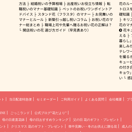
方法
結婚祝いの予算相場
出産祝いお役立ち情報
転
花のルー
職祝いのマナー基礎知識
ペットのお祝いワンポイントア
トロス
ドバイス
スタンド花（フラスタ）のマナー
お見舞いの
礎知識
マナーとルール
新築引っ越し祝いコラム
お祝い花のマ
キリ
ナー総まとめ
職場上司や先輩へ贈るお祝い花の正解は？
花のマ
開店祝いの花 選び方ガイド（早見表あり）
花キ
える
暮らし
楽しみ
テレワ
を撮る
キュー
の付き
キョウ
い
感
ット
当日配達特急便
セミオーダー
ご利用ガイド
よくある質問
会社概要
プ
INE
ごっこランド
公式ブログ“花だより”
母の日産直花鉢
母の日おすすめランキング
父の日 花のギフト・プレゼント
ント
クリスマス 花のギフト・プレゼント
喪中見舞い・冬のお供えに贈る花
成人の