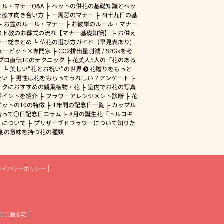
ル・マナーQ&A
ペットの供花の基礎知識とペッ
を癒す向き合い方
一周忌のマナー
四十九日の基
お盆のルール・マナー
お彼岸のルール・マナー
スト教のお葬式の流れ【マナー基礎知識】
お供え
ナー総まとめ
仏花の選び方ガイド（早見表あり)
ューピット×専門家
CO2排出量削減 / SDGsを考
プロ直伝10のテクニック
花美人5人の「花のある
」
美しい“花とお祝い”の世界
花贈りをもっと
たい
男性は花をもらってうれしい？アンケート
ークにおすすめの観葉植物・花
室内でお花の写真
ポイントを紹介
フラワーアレンジメント診断
花
ピットの10の特徴
1年間の記念日一覧
カップル
合って〇日記念日コラム
8月の誕生花「トルコキ
」について
プリザーブドフラワーについて知りた
謝の意味を持つ花の種類
ライバシーポリシー
日に贈る花