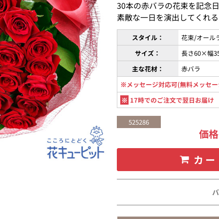
30本の赤バラの花束を記念
素敵な一日を演出してくれる
スタイル：
花束/オール
サイズ：
長さ60×幅3
主な花材：
赤バラ
※メッセージ対応可(無料メッセー
※
17時でのご注文で翌日お届け
525286
価
カー
バ