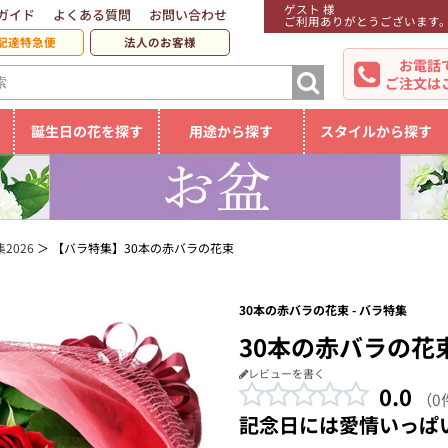
ゲスト 様
ガイド
よくある質問
お問い合わせ
ご利用ありがとうございます
配達特急便
法人のお客様
お電話
ご注文は
誕生日の花を探す
用途から探す
スタイルから探す
2026
【バラ特集】30本の赤バラの花束
30本の赤バラの花束 - バラ特集
30本の赤バラの花
レビューを書く
0.0
（0
記念日には愛情いっぱ