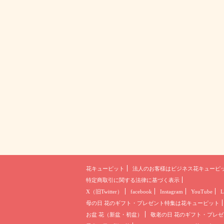
花キューピット
法人のお客様は
ビジネス花キューピ
特定商取引に関する法律に基づく表示
X（旧Twitter）
facebook
Instagram
YouTube
L
母の日 花のギフト・プレゼント
特集は花キューピット
お盆 花（新盆・初盆）
敬老の日 花のギフト・プレゼ