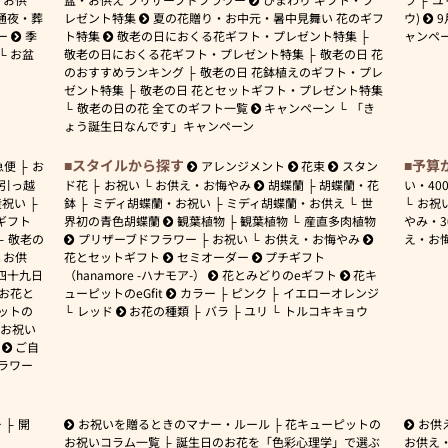
通夜・葬
レゼント特集
夏の花贈り・お中元・暑中見舞い 花のギフ
ウ)
9
ー
季
ト特集
敬老の日におくる花ギフト・プレゼント特集
ャンペ
お盆
敬老の日におくる花ギフト・プレゼント特集
敬老の日 花
のおすすめランキング
敬老の日 花鉢植えのギフト・プレ
ゼント特集
敬老の日 花とセットギフト・プレゼント特集
敬老の日の花 全てのギフト一覧
キャンペーン
「き
ょう誕生日なんです」キャンペーン
スタイルから探す
予算
急便
お
アレンジメント
花束
スタン
引っ越
ド花
お祝い
お供え・お悔やみ
胡蝶蘭
胡蝶蘭・花
い・
40
産祝い
鉢
ミディ胡蝶蘭・お祝い
ミディ胡蝶蘭・お供え
世
お祝
ギフト
界初の青色胡蝶蘭
観葉植物
観葉植物
産直多肉植物
やみ・
敬老の
プリザーブドフラワー
お祝い
お供え・お悔やみ
え・お
お供
花とセットギフト
セミオーダー
プチギフト
四十九日
（hanamore -ハナモア-）
花とみどりのeギフト
花キ
 お花と
ューピットのeGfit
カラー
ピンク
イエローオレンジ
ットの
レッド
お花の種類
バラ
ユリ
トルコキキョウ
お祝い
ご自
ラワー
ー
開
お祝いを贈るときのマナー・ルール
花キューピットの
お供
お祝いコラム一覧
誕生日のお花を「色彩心理学」で選ぶ
お供え