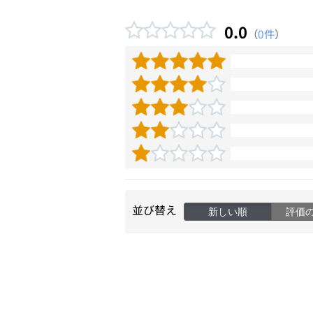
0.0
（
0件
）
並び替え
新しい順
評価