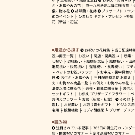
え・お悔やみの花
四十九日法要以降に贈る花
儀に贈る花
胡蝶蘭・花鉢
プリザーブドフラワ
節のイベント
ひまわり ギフト・プレゼント特集
花（新盆・初盆）
用途から探す
お祝いの花特集
当日配達特
祝い商品一覧
お祝い
開店・開業祝い
新築・
し祝い
退職祝い
結婚記念日
結婚祝い
出
退院祝い・快気祝い
還暦祝い・長寿祝い
プチ
ペットのお祝いフラワー
お中元・暑中見舞い
日
お供え・お悔やみ
当日配達特急便 お供え
え・お悔やみ商品一覧
お供え・お悔やみの花
法要以降に贈る花
通夜・葬儀に贈る花
お供え
セットギフト
お供え プリザーブドフラワー
ペ
お供えフラワー
お盆（新盆・初盆）
その他
返し
お見舞い
お取り寄せギフト
ビジネス用
宅用
観葉植物
ミディ胡蝶蘭
プリザーブドフ
読み物
注目されている記事
365日の誕生花カレンダ
店・開業祝いのマナー
定年退職祝いのマナー