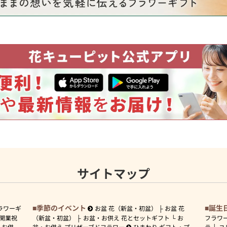
サイトマップ
季節のイベント
誕生
ラワーギ
お盆 花（新盆・初盆）
お盆 花
開業祝
（新盆・初盆）
お盆・お供え 花とセットギフト
お
フラワ
お供
盆・お供え プリザーブドフラワー
ひまわり ギフト・プ
ラ
ユ