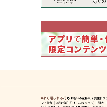
よく贈られる花
お祝いの花特集
誕生日フ
フト特集
8月の誕生花(トルコキキョウ)
開店・
い
退職祝い
結婚記念日
お供え・お悔やみ