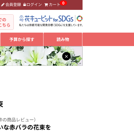
0
会員登録
ログイン
カート
。
での
こちら
予算から探す
読み物
×
束
件の商品レビュー）
いな赤バラの花束を