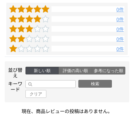
0件
0件
0件
0件
0件
並び替
新しい順
評価の高い順
参考になった順
え
キーワ
検索
ード
クリア
現在、商品レビューの投稿はありません。