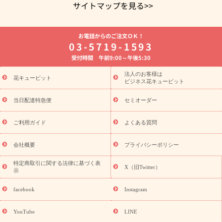
サイトマップを見る>>
よく贈られる花
お祝いの花特集
誕生日フラワーギフト特集
お電話からのご注文ＯＫ！
8月の誕生花(トルコキキョウ)
開店・開業祝い
退職祝い
結
03-5719-1593
婚記念日
お供え・お悔やみ
お供え・お悔やみの花
四十九日
受付時間 午前9:00～午後5:30
法要以降に贈る花
通夜・葬儀に贈る花
胡蝶蘭・花鉢
プリザ
ーブドフラワー
季節のイベント
ひまわり ギフト・プレゼント
法人のお客様は
季節のイベント
花キューピット
特集
お盆 花（新盆・初盆）
お盆 花（新
ビジネス花キューピット
盆・初盆）
お盆 花（新盆・初盆）
お盆・お供え 花とセットギ
フト
お盆・お供え プリザーブドフラワー
ひまわり ギフト・プ
当日配達特急便
セミオーダー
レゼント特集
夏の花贈り・お中元・暑中見舞い 花のギフト特集
敬老の日におくる花ギフト・プレゼント特集
敬老の日におくる
ご利用ガイド
よくある質問
花ギフト・プレゼント特集
敬老の日 花のおすすめランキング
敬
老の日 花鉢植えのギフト・プレゼント特集
敬老の日 花とセットギ
会社概要
プライバシーポリシー
フト・プレゼント特集
敬老の日の花 全てのギフト一覧
キャン
ペーン
映画『ウォーターガーディアンズ』コラボキャンペーン
特定商取引に関する法律に基づく表
X（旧Twitter）
示
誕生日の花を探す
「きょう誕生日なんです」キャンペーン
誕生日フラワーギフト
誕生日フラワーギフト特集
誕生日フラワ
facebook
Instagram
ーギフト商品一覧
バラ
ユリ
トルコキキョウ
8月の誕生花
(トルコキキョウ)
9月の誕生花(リンドウ)
誕生日セットギフト
YouTube
LINE
用途か
キャンペーン
「きょう誕生日なんです」キャンペーン