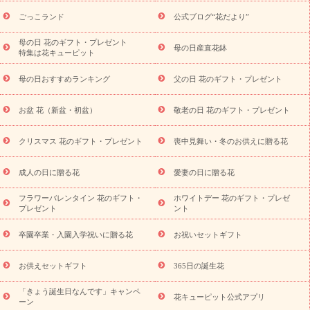
ら探す
お祝いの花特集
当日配達特急便
お祝い商品一覧
お
ごっこランド
公式ブログ“花だより”
祝い
開店・開業祝い
新築・引っ越し祝い
退職祝い
結婚記
念日
結婚祝い
出産祝い
退院祝い・快気祝い
還暦祝い・長
母の日 花のギフト・プレゼント
母の日産直花鉢
特集は花キューピット
寿祝い
プチギフト
ペットのお祝いフラワー
お中元・暑中見
舞い
敬老の日
お供え・お悔やみ
当日配達特急便 お供え
お
母の日おすすめランキング
父の日 花のギフト・プレゼント
供え・お悔やみ商品一覧
お供え・お悔やみの花
四十九日法要以
降に贈る花
通夜・葬儀に贈る花
お供え お花とセットギフト
お盆 花（新盆・初盆）
敬老の日 花のギフト・プレゼント
お供え プリザーブドフラワー
ペットのお供えフラワー
お盆（新
盆・初盆）
その他
お祝い返し
お見舞い
お取り寄せギフト
ビジネス用
ご自宅用
観葉植物
ミディ胡蝶蘭
プリザーブ
クリスマス 花のギフト・プレゼント
喪中見舞い・冬のお供えに贈る花
スタイルから探す
ドフラワー
アレンジメント
花束
スタ
ンド花
お祝い
お供え・お悔やみ
胡蝶蘭
胡蝶蘭・花鉢
ミ
成人の日に贈る花
愛妻の日に贈る花
ディ胡蝶蘭・お祝い
ミディ胡蝶蘭・お供え
世界初の青色胡蝶蘭
フラワーバレンタイン 花のギフト・
ホワイトデー 花のギフト・プレゼ
観葉植物
観葉植物
産直多肉植物
プリザーブドフラワー
プレゼント
ント
お祝い
お供え・お悔やみ
花とセットギフト
セミオーダー
プチギフト（hanamore -ハナモア-）
花とみどりのeギフト
花
卒園卒業・入園入学祝いに贈る花
お祝いセットギフト
キューピットのeGfit
カラー
ピンク
イエローオレンジ
レッ
予算から探す
ド
お花の種類
バラ
ユリ
トルコキキョウ
お供えセットギフト
365日の誕生花
お祝い
お祝い・
3000円～
お祝い・
4000円～
お祝い・
5000円～
お祝い・
7000円～
お祝い・
10000円～
お供え・お
「きょう誕生日なんです」キャンペ
花キューピット公式アプリ
ーン
悔やみ
お供え・お悔やみ・
3000円～
お供え・お悔やみ・
5000