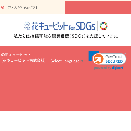
円～
お供え・お悔やみ・
7000円～
お供え・お悔やみ・
10000
花とみどりのeギフト
読み物
円～
注目されている記事
365日の誕生花カレンダー
開店・開業祝
いのマナー
定年退職祝いのマナー
お祝いを贈るときのマナー・
ルール
花キューピットのお祝いコラム一覧
誕生日のお花を「色
彩心理学」で選ぶ方法
結婚祝いの予算相場
出産祝いお役立ち情
報
転職祝いのマナー基礎知識
ペットのお祝いワンポイントアド
バイス
スタンド花（フラスタ）のマナー
お見舞いのマナーとル
花キューピット
ール
新築引っ越し祝いコラム
お祝い花のマナー総まとめ
職
[
花キューピット株式会社
]
Select Language
▼
場上司や先輩へ贈るお祝い花の正解は？
開店祝いの花 選び方ガイ
ド（早見表あり）
お供えを贈るときのマナー・ルール
花キューピットのお供え・
お悔やみ・仏花コラム一覧
花キューピットの仏花のルール・マナ
ーQ&A
ペットの供花の基礎知識とペットロスを癒す向き合い方
一周忌のマナー
四十九日の基礎知識
お盆のルール・マナー
お彼岸のルール・マナー
キリスト教のお葬式の流れ【マナー基礎
知識】
お供え花のマナー総まとめ
仏花の選び方ガイド（早見表
あり)
花キューピット×専門家
CO2排出量削減 / SDGsを考える
プロ直伝10のテクニック
花美人5人の「花のある暮らし」
美
しい“花とお祝い”の世界
花贈りをもっと楽しみたい
男性は花を
もらってうれしい？アンケート
テレワークにおすすめの観葉植