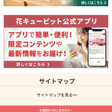
サイトマップ
サイトマップを見る>>
よく贈られる花
お祝いの花特集
誕生日フラワーギフト特集
お電話からのご注文ＯＫ！
8月の誕生花(トルコキキョウ)
開店・開業祝い
退職祝い
結