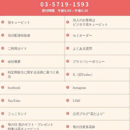
03-5719-1593
婚記念日
お供え・お悔やみ
お供え・お悔やみの花
四十九日
受付時間 午前9:00～午後5:30
法要以降に贈る花
通夜・葬儀に贈る花
胡蝶蘭・花鉢
プリザ
ーブドフラワー
季節のイベント
ひまわり ギフト・プレゼント
法人のお客様は
季節のイベント
花キューピット
特集
お盆 花（新盆・初盆）
お盆 花（新
ビジネス花キューピット
盆・初盆）
お盆 花（新盆・初盆）
お盆・お供え 花とセットギ
フト
お盆・お供え プリザーブドフラワー
ひまわり ギフト・プ
当日配達特急便
セミオーダー
レゼント特集
夏の花贈り・お中元・暑中見舞い 花のギフト特集
敬老の日におくる花ギフト・プレゼント特集
敬老の日におくる
ご利用ガイド
よくある質問
花ギフト・プレゼント特集
敬老の日 花のおすすめランキング
敬
老の日 花鉢植えのギフト・プレゼント特集
敬老の日 花とセットギ
会社概要
プライバシーポリシー
フト・プレゼント特集
敬老の日の花 全てのギフト一覧
キャン
ペーン
映画『ウォーターガーディアンズ』コラボキャンペーン
特定商取引に関する法律に基づく表
X（旧Twitter）
示
誕生日の花を探す
「きょう誕生日なんです」キャンペーン
誕生日フラワーギフト
誕生日フラワーギフト特集
誕生日フラワ
facebook
Instagram
ーギフト商品一覧
バラ
ユリ
トルコキキョウ
8月の誕生花
(トルコキキョウ)
9月の誕生花(リンドウ)
誕生日セットギフト
YouTube
LINE
用途か
キャンペーン
「きょう誕生日なんです」キャンペーン
ら探す
お祝いの花特集
当日配達特急便
お祝い商品一覧
お
ごっこランド
公式ブログ“花だより”
祝い
開店・開業祝い
新築・引っ越し祝い
退職祝い
結婚記
念日
結婚祝い
出産祝い
退院祝い・快気祝い
還暦祝い・長
母の日 花のギフト・プレゼント
母の日産直花鉢
特集は花キューピット