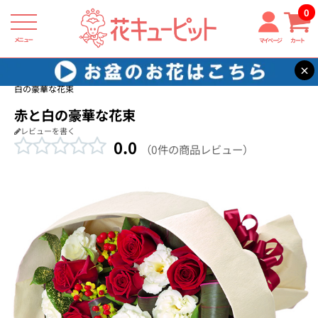
0
メニュー
マイページ
カート
×
花キューピット
バラ プレゼント・ギフト特集2026
【バラ特集】赤と
白の豪華な花束
赤と白の豪華な花束
レビューを書く
0.0
（0件の商品レビュー）