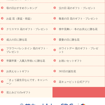
寿祝い
プチギフト
ペットのお祝いフラワー
お中元・暑中見
舞い
敬老の日
お供え・お悔やみ
当日配達特急便 お供え
お
母の日おすすめランキング
父の日 花のギフト・プレゼント
供え・お悔やみ商品一覧
お供え・お悔やみの花
四十九日法要以
降に贈る花
通夜・葬儀に贈る花
お供え お花とセットギフト
お盆 花（新盆・初盆）
敬老の日 花のギフト・プレゼント
お供え プリザーブドフラワー
ペットのお供えフラワー
お盆（新
盆・初盆）
その他
お祝い返し
お見舞い
お取り寄せギフト
ビジネス用
ご自宅用
観葉植物
ミディ胡蝶蘭
プリザーブ
クリスマス 花のギフト・プレゼント
喪中見舞い・冬のお供えに贈る花
スタイルから探す
ドフラワー
アレンジメント
花束
スタ
ンド花
お祝い
お供え・お悔やみ
胡蝶蘭
胡蝶蘭・花鉢
ミ
成人の日に贈る花
愛妻の日に贈る花
ディ胡蝶蘭・お祝い
ミディ胡蝶蘭・お供え
世界初の青色胡蝶蘭
フラワーバレンタイン 花のギフト・
ホワイトデー 花のギフト・プレゼ
観葉植物
観葉植物
産直多肉植物
プリザーブドフラワー
プレゼント
ント
お祝い
お供え・お悔やみ
花とセットギフト
セミオーダー
プチギフト（hanamore -ハナモア-）
花とみどりのeギフト
花
卒園卒業・入園入学祝いに贈る花
お祝いセットギフト
キューピットのeGfit
カラー
ピンク
イエローオレンジ
レッ
予算から探す
ド
お花の種類
バラ
ユリ
トルコキキョウ
お供えセットギフト
365日の誕生花
お祝い
お祝い・
3000円～
お祝い・
4000円～
お祝い・
5000円～
お祝い・
7000円～
お祝い・
10000円～
お供え・お
「きょう誕生日なんです」キャンペ
花キューピット公式アプリ
ーン
悔やみ
お供え・お悔やみ・
3000円～
お供え・お悔やみ・
5000
円～
お供え・お悔やみ・
7000円～
お供え・お悔やみ・
10000
花とみどりのeギフト
読み物
円～
注目されている記事
365日の誕生花カレンダー
開店・開業祝