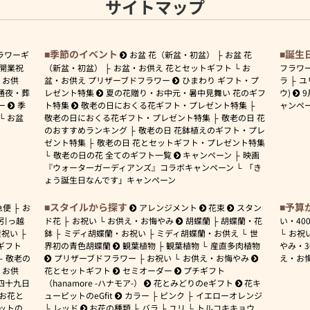
サイトマップ
季節のイベント
誕生
ラワーギ
お盆 花（新盆・初盆）
お盆 花
開業祝
（新盆・初盆）
お盆・お供え 花とセットギフト
お
フラワ
お供
盆・お供え プリザーブドフラワー
ひまわり ギフト・プ
ラ
ユ
通夜・葬
レゼント特集
夏の花贈り・お中元・暑中見舞い 花のギフ
ウ)
9
ー
季
ト特集
敬老の日におくる花ギフト・プレゼント特集
ャンペ
お盆
敬老の日におくる花ギフト・プレゼント特集
敬老の日 花
のおすすめランキング
敬老の日 花鉢植えのギフト・プレ
ゼント特集
敬老の日 花とセットギフト・プレゼント特集
敬老の日の花 全てのギフト一覧
キャンペーン
映画
『ウォーターガーディアンズ』コラボキャンペーン
「き
ょう誕生日なんです」キャンペーン
スタイルから探す
予算
急便
お
アレンジメント
花束
スタン
引っ越
ド花
お祝い
お供え・お悔やみ
胡蝶蘭
胡蝶蘭・花
い・
40
産祝い
鉢
ミディ胡蝶蘭・お祝い
ミディ胡蝶蘭・お供え
世
お祝
ギフト
界初の青色胡蝶蘭
観葉植物
観葉植物
産直多肉植物
やみ・
敬老の
プリザーブドフラワー
お祝い
お供え・お悔やみ
え・お
お供
花とセットギフト
セミオーダー
プチギフト
四十九日
（hanamore -ハナモア-）
花とみどりのeギフト
花キ
 お花と
ューピットのeGfit
カラー
ピンク
イエローオレンジ
ットの
レッド
お花の種類
バラ
ユリ
トルコキキョウ