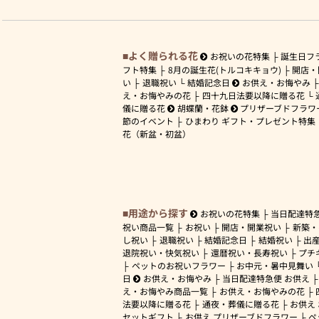
よく贈られる花
お祝いの花特集
誕生日フ
フト特集
8月の誕生花(トルコキキョウ)
開店・
い
退職祝い
結婚記念日
お供え・お悔やみ
え・お悔やみの花
四十九日法要以降に贈る花
儀に贈る花
胡蝶蘭・花鉢
プリザーブドフラワ
節のイベント
ひまわり ギフト・プレゼント特集
花（新盆・初盆）
用途から探す
お祝いの花特集
当日配達特
祝い商品一覧
お祝い
開店・開業祝い
新築・
し祝い
退職祝い
結婚記念日
結婚祝い
出
退院祝い・快気祝い
還暦祝い・長寿祝い
プチ
ペットのお祝いフラワー
お中元・暑中見舞い
日
お供え・お悔やみ
当日配達特急便 お供え
え・お悔やみ商品一覧
お供え・お悔やみの花
法要以降に贈る花
通夜・葬儀に贈る花
お供え
セットギフト
お供え プリザーブドフラワー
ペ