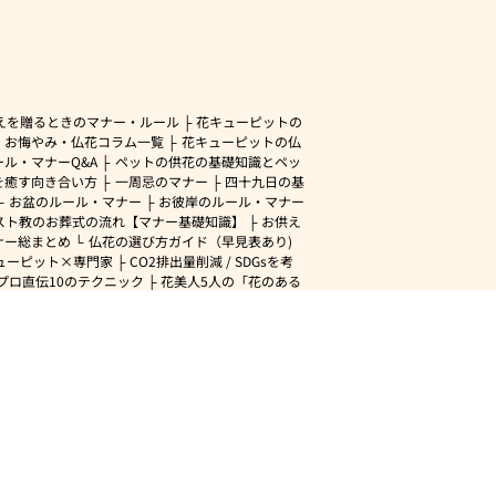
えを贈るときのマナー・ルール
花キューピットの
・お悔やみ・仏花コラム一覧
花キューピットの仏
ル・マナーQ&A
ペットの供花の基礎知識とペッ
を癒す向き合い方
一周忌のマナー
四十九日の基
お盆のルール・マナー
お彼岸のルール・マナー
スト教のお葬式の流れ【マナー基礎知識】
お供え
ナー総まとめ
仏花の選び方ガイド（早見表あり)
ューピット×専門家
CO2排出量削減 / SDGsを考
プロ直伝10のテクニック
花美人5人の「花のある
」
美しい“花とお祝い”の世界
花贈りをもっと
たい
男性は花をもらってうれしい？アンケート
ークにおすすめの観葉植物・花
室内でお花の写真
ポイントを紹介
フラワーアレンジメント診断
花
ピットの10の特徴
1年間の記念日一覧
カップル
合って〇日記念日コラム
8月の誕生花「トルコキ
」について
プリザーブドフラワーについて知りた
謝の意味を持つ花の種類