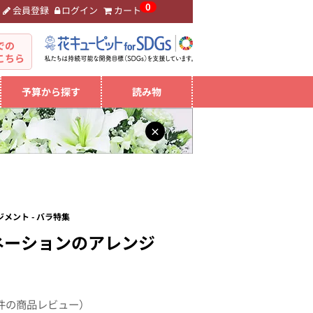
0
会員登録
ログイン
カート
。
での
こちら
予算から探す
読み物
×
メント - バラ特集
ネーションのアレンジ
件の商品レビュー）