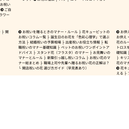
お祝い
ご自
ラワー
ー
開
お祝いを贈るときのマナー・ルール
花キューピットの
お供
お祝いコラム一覧
誕生日のお花を「色彩心理学」で選ぶ
お供え
方法
結婚祝いの予算相場
出産祝いお役立ち情報
転
花のルー
職祝いのマナー基礎知識
ペットのお祝いワンポイントア
トロス
ドバイス
スタンド花（フラスタ）のマナー
お見舞いの
礎知識
マナーとルール
新築引っ越し祝いコラム
お祝い花のマ
キリ
ナー総まとめ
職場上司や先輩へ贈るお祝い花の正解は？
花のマ
開店祝いの花 選び方ガイド（早見表あり）
花キ
える
暮らし
楽しみ
テレワ
を撮る
キュー
の付き
キョウ
い
感