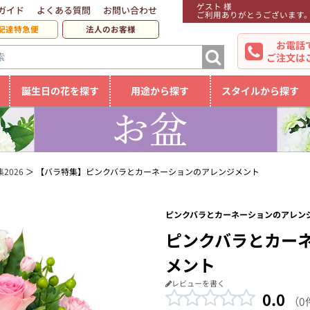
ゲスト 様
ガイド
よくある質問
お問い合わせ
ご利用ありがとうございます
配達特急便
法人のお客様
お電話
ご注文は
誕生日の花を探す
用途から探す
スタイルから探す
2026
【バラ特集】ピンクバラとカーネーションのアレンジメント
ピンクバラとカーネーションのアレンジ
ピンクバラとカー
メント
レビューを書く
0.0
（0