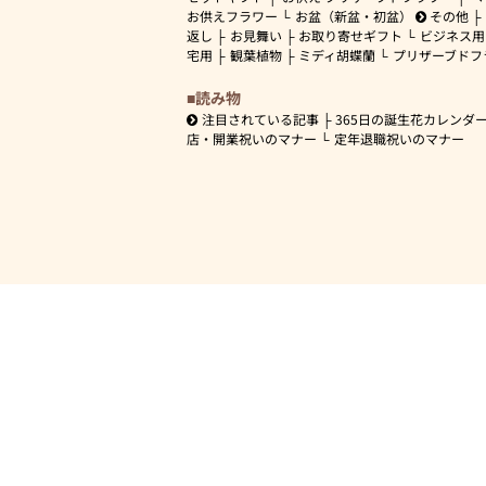
お供えフラワー
お盆（新盆・初盆）
その他
返し
お見舞い
お取り寄せギフト
ビジネス用
宅用
観葉植物
ミディ胡蝶蘭
プリザーブドフ
読み物
注目されている記事
365日の誕生花カレンダ
店・開業祝いのマナー
定年退職祝いのマナー