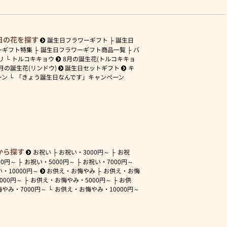
日の花を探す
誕生日フラワーギフト
誕生日
ーギフト特集
誕生日フラワーギフト商品一覧
バ
リ
トルコキキョウ
8月の誕生花(トルコキキョ
月の誕生花(リンドウ)
誕生日セットギフト
キ
ーン
「きょう誕生日なんです」キャンペーン
から探す
お祝い
お祝い・
3000円～
お祝
00円～
お祝い・
5000円～
お祝い・
7000円～
い・
10000円～
お供え・お悔やみ
お供え・お悔
3000円～
お供え・お悔やみ・
5000円～
お供
悔やみ・
7000円～
お供え・お悔やみ・
10000円～