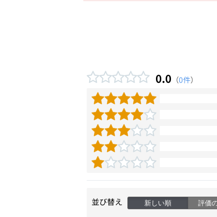
0.0
（
0件
）
並び替え
新しい順
評価