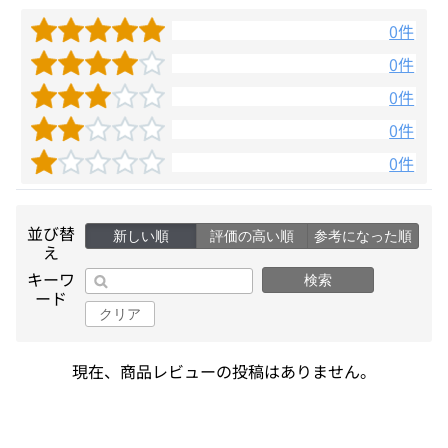
0件
0件
0件
0件
0件
並び替
新しい順
評価の高い順
参考になった順
え
キーワ
検索
ード
クリア
現在、商品レビューの投稿はありません。