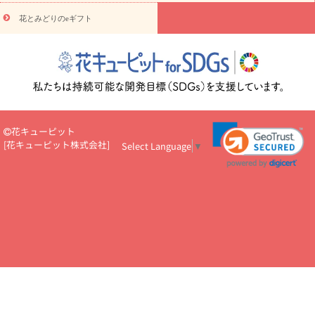
悔やみ・
5000円～
お供え・お悔やみ・
7000円～
お供え・お悔
読み物
やみ・
10000円～
花とみどりのeギフト
注目されている記事
365日の誕生花カレンダー
開店・開業祝
いのマナー
定年退職祝いのマナー
お祝いを贈るときのマナー・
ルール
花キューピットのお祝いコラム一覧
誕生日のお花を「色
彩心理学」で選ぶ方法
結婚祝いの予算相場
出産祝いお役立ち情
報
転職祝いのマナー基礎知識
ペットのお祝いワンポイントアド
バイス
スタンド花（フラスタ）のマナー
お見舞いのマナーとル
ール
新築引っ越し祝いコラム
お祝い花のマナー総まとめ
職
花キューピット
場上司や先輩へ贈るお祝い花の正解は？
開店祝いの花 選び方ガイ
[
花キューピット株式会社
]
Select Language
▼
ド（早見表あり）
お供えを贈るときのマナー・ルール
花キューピットのお供え・
お悔やみ・仏花コラム一覧
花キューピットの仏花のルール・マナ
ーQ&A
ペットの供花の基礎知識とペットロスを癒す向き合い方
一周忌のマナー
四十九日の基礎知識
お盆のルール・マナー
お彼岸のルール・マナー
キリスト教のお葬式の流れ【マナー基礎
知識】
お供え花のマナー総まとめ
仏花の選び方ガイド（早見表
あり)
花キューピット×専門家
CO2排出量削減 / SDGsを考える
プロ直伝10のテクニック
花美人5人の「花のある暮らし」
美
しい“花とお祝い”の世界
花贈りをもっと楽しみたい
男性は花を
もらってうれしい？アンケート
テレワークにおすすめの観葉植
物・花
室内でお花の写真を撮るポイントを紹介
フラワーアレン