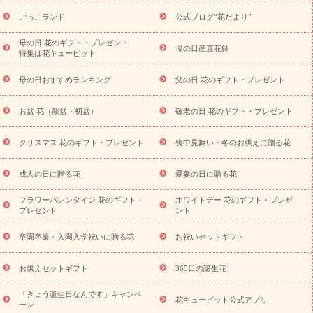
お祝いの花特集
当日配達特急便
お祝い商品
一覧
お祝い
開店・開業祝い
新築・引っ越し祝い
退職祝い
ごっこランド
公式ブログ“花だより”
結婚記念日
結婚祝い
出産祝い
退院祝い・快気祝い
還暦
祝い・長寿祝い
プチギフト
ペットのお祝いフラワー
お中
母の日 花のギフト・プレゼント
母の日産直花鉢
特集は花キューピット
元・暑中見舞い
敬老の日
お供え・お悔やみ
当日配達特急便
お供え
お供え・お悔やみ商品一覧
お供え・お悔やみの花
四
母の日おすすめランキング
父の日 花のギフト・プレゼント
十九日法要以降に贈る花
通夜・葬儀に贈る花
お供え お花とセッ
トギフト
お供え プリザーブドフラワー
ペットのお供えフラワー
お盆 花（新盆・初盆）
敬老の日 花のギフト・プレゼント
お盆（新盆・初盆）
その他
お祝い返し
お見舞い
お取り
寄せギフト
ビジネス用
ご自宅用
観葉植物
ミディ胡蝶蘭
クリスマス 花のギフト・プレゼント
喪中見舞い・冬のお供えに贈る花
スタイルから探す
プリザーブドフラワー
アレンジメント
花束
スタンド花
お祝い
お供え・お悔やみ
胡蝶蘭
胡蝶
成人の日に贈る花
愛妻の日に贈る花
蘭・花鉢
ミディ胡蝶蘭・お祝い
ミディ胡蝶蘭・お供え
世界初
の青色胡蝶蘭
観葉植物
観葉植物
産直多肉植物
プリザーブ
フラワーバレンタイン 花のギフト・
ホワイトデー 花のギフト・プレゼ
ドフラワー
お祝い
お供え・お悔やみ
花とセットギフト
セ
プレゼント
ント
ミオーダー
プチギフト（hanamore -ハナモア-）
花とみどりの
eギフト
花キューピットのeGfit
カラー
ピンク
イエローオ
卒園卒業・入園入学祝いに贈る花
お祝いセットギフト
予
レンジ
レッド
お花の種類
バラ
ユリ
トルコキキョウ
算から探す
お祝い
お祝い・
3000円～
お祝い・
4000円～
お供えセットギフト
365日の誕生花
お祝い・
5000円～
お祝い・
7000円～
お祝い・
10000円～
「きょう誕生日なんです」キャンペ
お供え・お悔やみ
お供え・お悔やみ・
3000円～
お供え・お
花キューピット公式アプリ
ーン