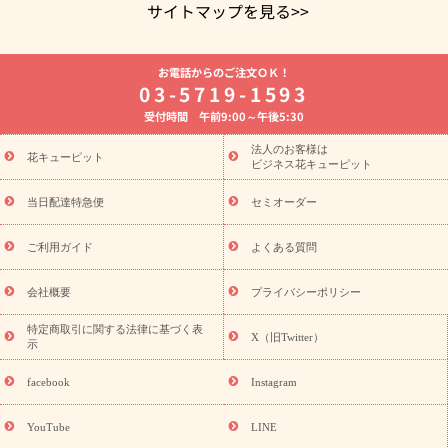
サイトマップを見る>>
よく贈られる花
お祝いの花特集
誕生日フラワーギフト特集
お電話からのご注文ＯＫ！
8月の誕生花(トルコキキョウ)
開店・開業祝い
退職祝い
結
03-5719-1593
婚記念日
お供え・お悔やみ
お供え・お悔やみの花
四十九日
受付時間 午前9:00～午後5:30
法要以降に贈る花
通夜・葬儀に贈る花
胡蝶蘭・花鉢
プリザ
ーブドフラワー
季節のイベント
ひまわり ギフト・プレゼント
法人のお客様は
季節のイベント
花キューピット
特集
お盆 花（新盆・初盆）
お盆 花（新
ビジネス花キューピット
盆・初盆）
お盆 花（新盆・初盆）
お盆・お供え 花とセットギ
フト
お盆・お供え プリザーブドフラワー
ひまわり ギフト・プ
当日配達特急便
セミオーダー
レゼント特集
夏の花贈り・お中元・暑中見舞い 花のギフト特集
敬老の日におくる花ギフト・プレゼント特集
敬老の日におくる
ご利用ガイド
よくある質問
花ギフト・プレゼント特集
敬老の日 花のおすすめランキング
敬
老の日 花鉢植えのギフト・プレゼント特集
敬老の日 花とセットギ
会社概要
プライバシーポリシー
フト・プレゼント特集
敬老の日の花 全てのギフト一覧
キャン
誕生日の花を
特定商取引に関する法律に基づく表
ペーン
「きょう誕生日なんです」キャンペーン
X（旧Twitter）
示
探す
誕生日フラワーギフト
誕生日フラワーギフト特集
誕生
日フラワーギフト商品一覧
バラ
ユリ
トルコキキョウ
8月の
facebook
Instagram
誕生花(トルコキキョウ)
9月の誕生花(リンドウ)
誕生日セット
ギフト
キャンペーン
「きょう誕生日なんです」キャンペーン
YouTube
LINE
用途から探す