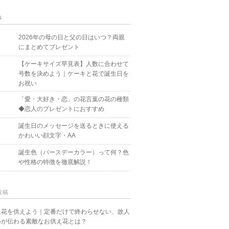
事
2026年の母の日と父の日はいつ？両親
にまとめてプレゼント
【ケーキサイズ早見表】人数に合わせて
号数を決めよう｜ケーキと花で誕生日を
お祝い
「愛・大好き・恋」の花言葉の花の種類
◆恋人のプレゼントにおすすめ
誕生日のメッセージを送るときに使える
かわいい顔文字・AA
誕生色（バースデーカラー）って何？色
や性格の特徴を徹底解説！
投稿
に花を供えよう｜定番だけで終わらせない、故人
いが伝わる素敵なお供え花とは？