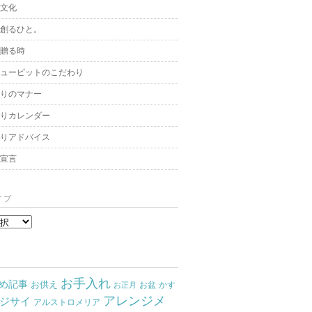
と文化
を創るひと。
を贈る時
キューピットのこだわり
贈りのマナー
贈りカレンダー
飾りアドバイス
架宣言
イブ
お手入れ
め記事
お供え
お盆
かす
お正月
アレンジメ
ジサイ
アルストロメリア