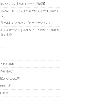
るひと。#1 【産地：モテギ洋蘭園】
ク色の花一覧。ピンクの花といえば？推し活にも
すめ
言 Vol.3_いとうみく『カーネーション』
の花＞を愛でよう｜卒業祝い・入学祝い・退職祝
もおすすめ
リー
g
手入れの基本
花の産地紹介
花屋さんのお仕事
月の誕生花
の日特集