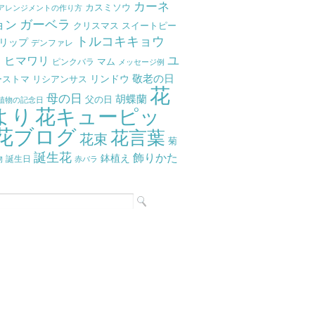
カーネ
カスミソウ
アレンジメントの作り方
ガーベラ
ョン
クリスマス
スイートピー
トルコキキョウ
リップ
デンファレ
ラ
ユ
ヒマワリ
マム
ピンクバラ
メッセージ例
リンドウ
敬老の日
ーストマ
リシアンサス
花
母の日
胡蝶蘭
父の日
植物の記念日
より
花キューピッ
花ブログ
花言葉
花束
菊
誕生花
飾りかた
鉢植え
物
誕生日
赤バラ