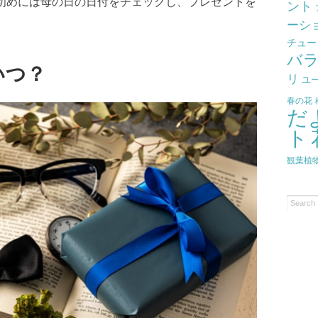
初めには母の日の日付をチェックし、プレゼントを
ント
ーシ
チュー
バ
いつ？
リ
ユ
春の花
だ
ト
観葉植