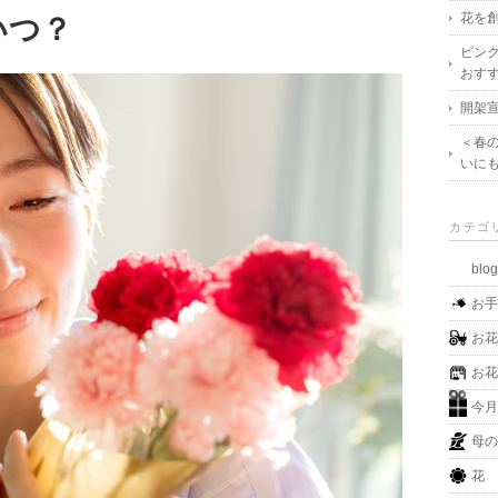
花を創
いつ？
ピン
おす
開架宣
＜春
いに
カテゴ
blo
お
お
お
今
母
花