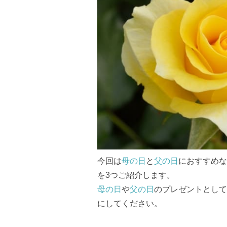
今回は
母の日
と
父の日
におすすめな
を3つご紹介します。
母の日
や
父の日
のプレゼントとして
にしてください。