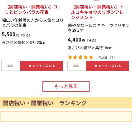
【開店祝い・開業祝い】ユ
【開店祝い・開業祝い】ト
リとピンクバラの花束
ルコキキョウのリボンアレ
ンジメント
幅広い年齢層の方から人気なユリ
とバラの花束
華やかなトルコキキョウにリボン
を添えて
5,500
円（税込）
4,400
円（税込）
長さ65×幅40×奥行20cm
高さ25×幅25×奥行18cm
4.86
（7）
詳細
詳細
カートに入れる
カートに入れる
もっと見る
開店祝い・開業祝い ランキング