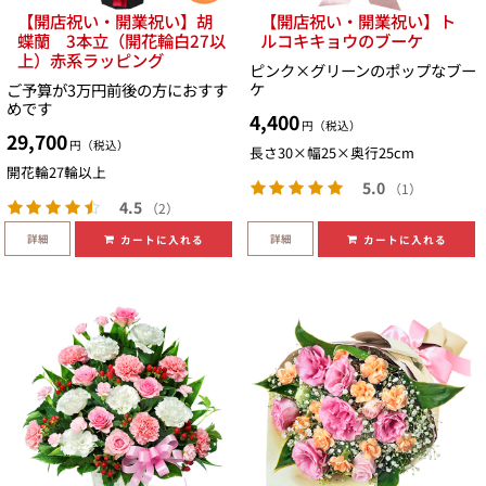
【開店祝い・開業祝い】胡
【開店祝い・開業祝い】ト
蝶蘭 3本立（開花輪白27以
ルコキキョウのブーケ
上）赤系ラッピング
ピンク×グリーンのポップなブー
ケ
ご予算が3万円前後の方におすす
めです
4,400
円（税込）
29,700
円（税込）
長さ30×幅25×奥行25cm
開花輪27輪以上
5.0
（1）
4.5
（2）
詳細
詳細
カートに入れる
カートに入れる