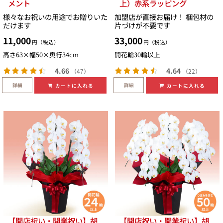
メント
上）赤系ラッピング
様々なお祝いの用途でお贈りいた
加盟店が直接お届け！ 梱包材の
だけます
片づけが不要です
11,000
33,000
円（税込）
円（税込）
高さ63×幅50×奥行34cm
開花輪30輪以上
4.66
4.64
（47）
（22）
詳細
詳細
カートに入れる
カートに入れる
【開店祝い・開業祝い】胡
【開店祝い・開業祝い】胡