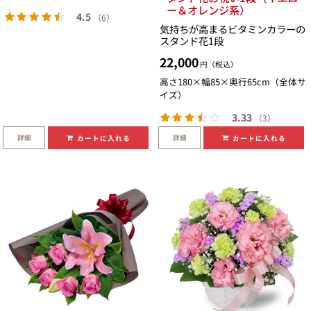
ー＆オレンジ系）
4.5
（6）
気持ちが高まるビタミンカラーの
スタンド花1段
22,000
円（税込）
高さ180×幅85×奥行65cm（全体サ
イズ）
3.33
（3）
詳細
詳細
カートに入れる
カートに入れる