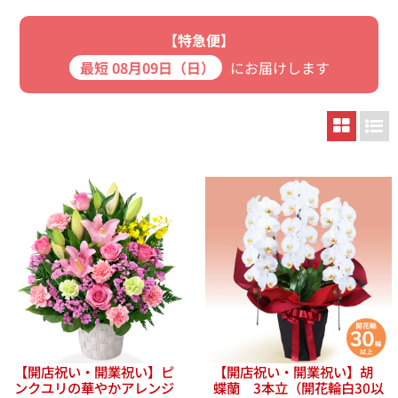
【特急便】
最短 08月09日（日）
にお届けします
【開店祝い・開業祝い】ピ
【開店祝い・開業祝い】胡
ンクユリの華やかアレンジ
蝶蘭 3本立（開花輪白30以