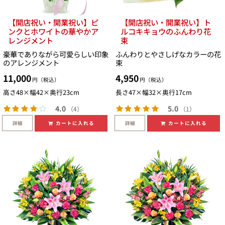
【開店祝い・開業祝い】ピ
【開店祝い・開業祝い】ト
ンクとホワイトの華やかア
ルコキキョウのふんわり花
レンジメント
束
豪華でありながら可愛らしい印象
ふんわりとやさしげなカラーの花
のアレンジメント
束
11,000
4,950
円（税込）
円（税込）
高さ48×幅42×奥行23cm
長さ47×幅32×奥行17cm
4.0
5.0
（4）
（1）
詳細
詳細
カートに入れる
カートに入れる