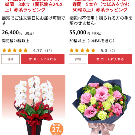
蝶蘭 3本立（開花輪白24以
蝶蘭 5本立（つぼみを含む
上）赤系ラッピング
50輪以上）赤系ラッピング
最短でご注文翌日にお届け可能で
梱包材不使用！贈られる方の手を
す
煩わせません。
26,400
55,000
円（税込）
円（税込）
開花輪24輪以上
50輪以上（つぼみを含む）
4.77
5.0
（13）
（2）
詳細
詳細
カートに入れる
カートに入れる