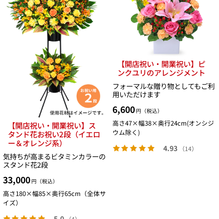
【開店祝い・開業祝い】ピ
ンクユリのアレンジメント
フォーマルな贈り物としてもご利
用いただけます
6,600
円（税込）
高さ47×幅38×奥行24cm(オンシジ
【開店祝い・開業祝い】ス
ウム除く)
タンド花お祝い2段（イエロ
ー＆オレンジ系）
4.93
（14）
気持ちが高まるビタミンカラーの
スタンド花2段
33,000
円（税込）
高さ180×幅85×奥行65cm（全体サ
イズ）
5.0
（4）