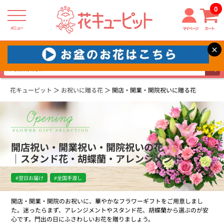
0
メニュー
マイページ
カート
×
×
お急ぎの方はこちらから＞＞
花キューピット
お祝いに贈る花
開店・開業・開院祝いに贈る花
開店祝い・開業祝い・開院祝いの花
｜スタンド花・胡蝶蘭・アレンジメント
#翌日お届け
#全国手渡し
開店・開業・開院のお祝いに、華やかなフラワーギフトをご用意しまし
た。迷ったらまず、アレンジメントやスタンド花、胡蝶蘭から選ぶのが安
心です。門出の日にふさわしいお花を贈りましょう。