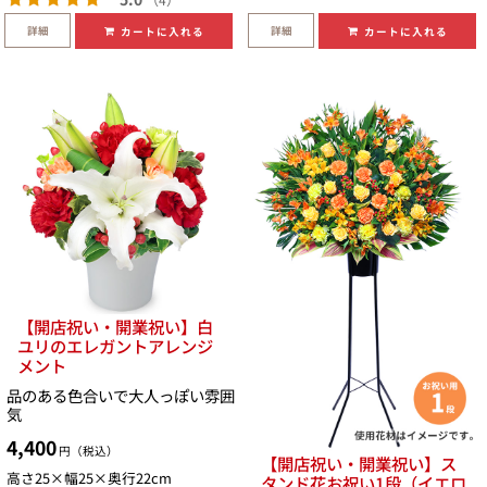
詳細
詳細
カートに入れる
カートに入れる
【開店祝い・開業祝い】白
ユリのエレガントアレンジ
メント
品のある色合いで大人っぽい雰囲
気
4,400
円（税込）
【開店祝い・開業祝い】ス
高さ25×幅25×奥行22cm
タンド花お祝い1段（イエロ