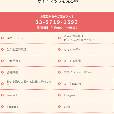
サイトマップを見る>>
よく贈られる花
お祝いの花特集
誕生日フラワーギフト特集
お電話からのご注文ＯＫ！
8月の誕生花(トルコキキョウ)
開店・開業祝い
退職祝い
結
03-5719-1593
婚記念日
お供え・お悔やみ
お供え・お悔やみの花
四十九日
受付時間 午前9:00～午後5:30
法要以降に贈る花
通夜・葬儀に贈る花
胡蝶蘭・花鉢
プリザ
ーブドフラワー
季節のイベント
ひまわり ギフト・プレゼント
法人のお客様は
季節のイベント
花キューピット
特集
お盆 花（新盆・初盆）
お盆 花（新
ビジネス花キューピット
盆・初盆）
お盆 花（新盆・初盆）
お盆・お供え 花とセットギ
フト
お盆・お供え プリザーブドフラワー
ひまわり ギフト・プ
当日配達特急便
セミオーダー
レゼント特集
夏の花贈り・お中元・暑中見舞い 花のギフト特集
敬老の日におくる花ギフト・プレゼント特集
敬老の日におくる
ご利用ガイド
よくある質問
花ギフト・プレゼント特集
敬老の日 花のおすすめランキング
敬
老の日 花鉢植えのギフト・プレゼント特集
敬老の日 花とセットギ
会社概要
プライバシーポリシー
フト・プレゼント特集
敬老の日の花 全てのギフト一覧
キャン
ペーン
映画『ウォーターガーディアンズ』コラボキャンペーン
特定商取引に関する法律に基づく表
X（旧Twitter）
示
誕生日の花を探す
「きょう誕生日なんです」キャンペーン
誕生日フラワーギフト
誕生日フラワーギフト特集
誕生日フラワ
facebook
Instagram
ーギフト商品一覧
バラ
ユリ
トルコキキョウ
8月の誕生花
(トルコキキョウ)
9月の誕生花(リンドウ)
誕生日セットギフト
YouTube
LINE
用途か
キャンペーン
「きょう誕生日なんです」キャンペーン