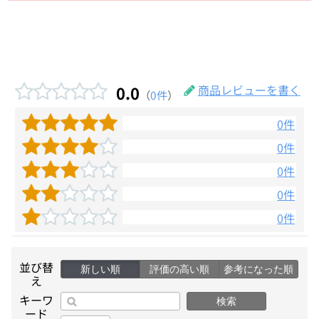
0.0
商品レビューを書く
（
0件
）
0件
0件
0件
0件
0件
並び替
新しい順
評価の高い順
参考になった順
え
キーワ
検索
ード