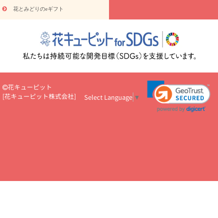
円～
お供え・お悔やみ・
7000円～
お供え・お悔やみ・
10000
花とみどりのeギフト
読み物
円～
注目されている記事
365日の誕生花カレンダー
開店・開業祝
いのマナー
定年退職祝いのマナー
お祝いを贈るときのマナー・
ルール
花キューピットのお祝いコラム一覧
誕生日のお花を「色
彩心理学」で選ぶ方法
結婚祝いの予算相場
出産祝いお役立ち情
報
転職祝いのマナー基礎知識
ペットのお祝いワンポイントアド
バイス
スタンド花（フラスタ）のマナー
お見舞いのマナーとル
花キューピット
ール
新築引っ越し祝いコラム
お祝い花のマナー総まとめ
職
[
花キューピット株式会社
]
Select Language
▼
場上司や先輩へ贈るお祝い花の正解は？
開店祝いの花 選び方ガイ
ド（早見表あり）
お供えを贈るときのマナー・ルール
花キューピットのお供え・
お悔やみ・仏花コラム一覧
花キューピットの仏花のルール・マナ
ーQ&A
ペットの供花の基礎知識とペットロスを癒す向き合い方
一周忌のマナー
四十九日の基礎知識
お盆のルール・マナー
お彼岸のルール・マナー
キリスト教のお葬式の流れ【マナー基礎
知識】
お供え花のマナー総まとめ
仏花の選び方ガイド（早見表
あり)
花キューピット×専門家
CO2排出量削減 / SDGsを考える
プロ直伝10のテクニック
花美人5人の「花のある暮らし」
美
しい“花とお祝い”の世界
花贈りをもっと楽しみたい
男性は花を
もらってうれしい？アンケート
テレワークにおすすめの観葉植