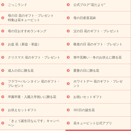
ら探す
お祝いの花特集
当日配達特急便
お祝い商品一覧
お
ごっこランド
公式ブログ“花だより”
祝い
開店・開業祝い
新築・引っ越し祝い
退職祝い
結婚記
念日
結婚祝い
出産祝い
退院祝い・快気祝い
還暦祝い・長
母の日 花のギフト・プレゼント
母の日産直花鉢
特集は花キューピット
寿祝い
プチギフト
ペットのお祝いフラワー
お中元・暑中見
舞い
敬老の日
お供え・お悔やみ
当日配達特急便 お供え
お
母の日おすすめランキング
父の日 花のギフト・プレゼント
供え・お悔やみ商品一覧
お供え・お悔やみの花
四十九日法要以
降に贈る花
通夜・葬儀に贈る花
お供え お花とセットギフト
お盆 花（新盆・初盆）
敬老の日 花のギフト・プレゼント
お供え プリザーブドフラワー
ペットのお供えフラワー
お盆（新
盆・初盆）
その他
お祝い返し
お見舞い
お取り寄せギフト
ビジネス用
ご自宅用
観葉植物
ミディ胡蝶蘭
プリザーブ
クリスマス 花のギフト・プレゼント
喪中見舞い・冬のお供えに贈る花
スタイルから探す
ドフラワー
アレンジメント
花束
スタ
ンド花
お祝い
お供え・お悔やみ
胡蝶蘭
胡蝶蘭・花鉢
ミ
成人の日に贈る花
愛妻の日に贈る花
ディ胡蝶蘭・お祝い
ミディ胡蝶蘭・お供え
世界初の青色胡蝶蘭
フラワーバレンタイン 花のギフト・
ホワイトデー 花のギフト・プレゼ
観葉植物
観葉植物
産直多肉植物
プリザーブドフラワー
プレゼント
ント
お祝い
お供え・お悔やみ
花とセットギフト
セミオーダー
プチギフト（hanamore -ハナモア-）
花とみどりのeギフト
花
卒園卒業・入園入学祝いに贈る花
お祝いセットギフト
キューピットのeGfit
カラー
ピンク
イエローオレンジ
レッ
予算から探す
ド
お花の種類
バラ
ユリ
トルコキキョウ
お供えセットギフト
365日の誕生花
お祝い
お祝い・
3000円～
お祝い・
4000円～
お祝い・
5000円～
お祝い・
7000円～
お祝い・
10000円～
お供え・お
「きょう誕生日なんです」キャンペ
花キューピット公式アプリ
ーン
悔やみ
お供え・お悔やみ・
3000円～
お供え・お悔やみ・
5000