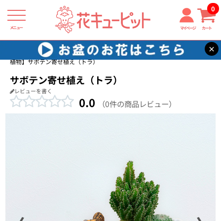
0
メニュー
マイページ
カート
×
花キューピット
産直 サボテン・多肉植物
【産直 サボテン・多肉
植物】サボテン寄せ植え（トラ）
サボテン寄せ植え（トラ）
レビューを書く
0.0
（0件の商品レビュー）