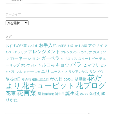
アーカイブ
ア
ー
カ
タグ
イ
お手入れ
おすすめ記事
アジサイ
お供え
お盆
かすみ草
ア
ブ
お正月
アレンジメント
カスミソ
ルストロメリア
アレンジメントの作り方
ガーベラ
カーネーション
チュ
ウ
クリスマス
スイートピー
バラ
トルコキキョウ
ヒマワリ
ーリップ
デンファレ
ピン
ユリ
リンドウ
マム
ユーストマ
リシアンサス
クバラ
メッセージ例
花だ
母の日
胡蝶蘭
敬老の日
父の日
春の花
植物の記念日
より
花キューピット
花ブログ
花言葉
花束
誕生花
飾
鉢植え
菊
観葉植物
誕生日
赤バラ
りかた