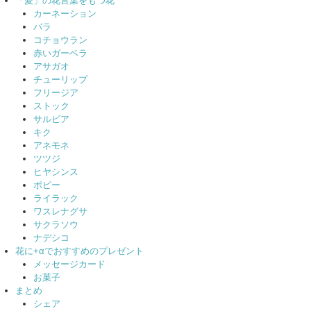
「愛」の花言葉をもつ花
カーネーション
バラ
コチョウラン
赤いガーベラ
アサガオ
チューリップ
フリージア
ストック
サルビア
キク
アネモネ
ツツジ
ヒヤシンス
ポピー
ライラック
ワスレナグサ
サクラソウ
ナデシコ
花に+αでおすすめのプレゼント
メッセージカード
お菓子
まとめ
シェア