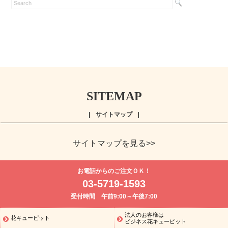
SITEMAP
サイトマップ
サイトマップを見る>>
よく贈られる花
お祝い
誕生日フラワーギフト特集
8月の誕
お電話からのご注文ＯＫ！
生花(トルコキキョウ)
開店・開業祝い
退職祝い
結婚記念日
お
03-5719-1593
供え・お悔やみ
お供え・お悔やみの花
四十九日法要以降に贈る花
受付時間 午前9:00～午後7:00
通夜・葬儀に贈る花
胡蝶蘭・花鉢
プリザーブドフラワー
季節
のイベント
ひまわり ギフト・プレゼント特集
お盆 花（新盆・初
法人のお客様は
花キューピット
季節のイベント
盆）
お盆 花（新盆・初盆）
お盆 花（新盆・
ビジネス花キューピット