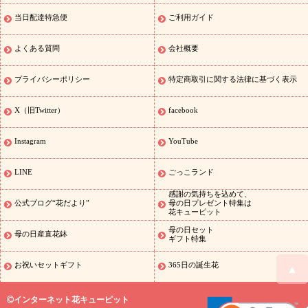
初盆）
お盆・お供え 花とセットギフト
お盆・お供え プリザーブ
当日配達特急便
ご利用ガイド
ドフラワー
ひまわり ギフト・プレゼント特集
夏の花贈り・お中
元・暑中見舞い 花のギフト特集
敬老の日におくる花ギフト・プレ
ゼント特集
敬老の日におくる花ギフト・プレゼント特集
敬老の日
よくある質問
会社概要
花のおすすめランキング
敬老の日 花鉢植えのギフト・プレゼント
特集
敬老の日 花とセットギフト・プレゼント特集
敬老の日の花
プライバシーポリシー
特定商取引に関する法律に基づく表示
全てのギフト一覧
キャンペーン
映画『ウォーターガーディアン
ズ』コラボキャンペーン
「きょう誕生日なんです」キャンペーン
X（旧Twitter）
facebook
誕生日の花を探す
誕生日フラワーギフト
誕生日フラワーギフ
ト
誕生日フラワーギフト商品一覧
バラ
ユリ
トルコキキョウ
Instagram
YouTube
8月の誕生花(トルコキキョウ)
9月の誕生花(リンドウ)
誕生日セッ
トギフト
キャンペーン
「きょう誕生日なんです」キャンペーン
LINE
ごっこランド
用途から探す
お祝いの花特集
当日配達特急便
お祝い商品一覧
感謝の気持ちを込めて、
お祝い
開店・開業祝い
新築・引っ越し祝い
退職祝い
結婚記
公式ブログ“花だより”
母の日プレゼント特集は
花キューピット
念日
結婚祝い
出産祝い
退院祝い・快気祝い
還暦祝い・長寿祝
い
プチギフト
ペットのお祝いフラワー
お中元・暑中見舞い
敬
母の日セット
母の日産直花鉢
ギフト特集
老の日
お供え・お悔やみの花
当日配達特急便 お供え
お供え・
お悔やみ商品一覧
お供え・お悔やみの花
四十九日法要以降に贈る
お祝いセットギフト
365日の誕生花
▲
花
通夜・葬儀に贈る花
お供え お花とセットギフト
お供え プリ
ザーブドフラワー
ペットのお供えフラワー
お盆（新盆・初盆）
インターネット花キューピット
その他
お祝い返し
お見舞い
お取り寄せギフト
ビジネス用
ご