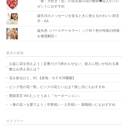
「愛・大好き・恋」の花言葉の花の種類◆恋人のプレ
ゼントにおすすめ
誕生日のメッセージを送るときに使えるかわいい顔文
字・AA
誕生色（バースデーカラー）って何？色や性格の特徴
を徹底解説！
最近の投稿
お盆に花を供えよう｜定番だけで終わらせない、故人に想いが伝わる素
敵なお供え花とは？
花を創るひと。#1 【産地：モテギ洋蘭園】
ピンク色の花一覧。ピンクの花といえば？推し活にもおすすめ
開架宣言 Vol.3_いとうみく『カーネーション』
＜春の花＞を愛でよう｜卒業祝い・入学祝い・退職祝いにもおすすめ
カテゴリー