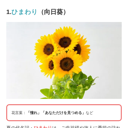
1.
ひまわり
（向日葵）
花言葉：
「憧れ」「あなただけを見つめる」
など
夏の代名詞・
ひまわり
は、ご先祖様や故人に季節の訪れ