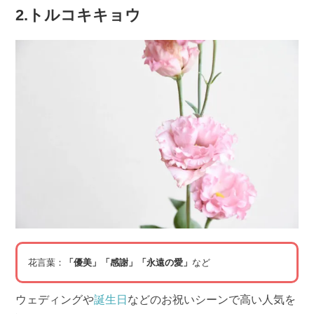
2.トルコキキョウ
花言葉：
「優美」「感謝」「永遠の愛」
など
ウェディングや
誕生日
などのお祝いシーンで高い人気を