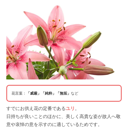
花言葉：
「威厳」「純粋」「無垢」
など
すでにお供え花の定番である
ユリ
。
日持ちが良いことのほかに、美しく高貴な姿が故人へ敬
意や哀悼の意を示すのに適しているためです。