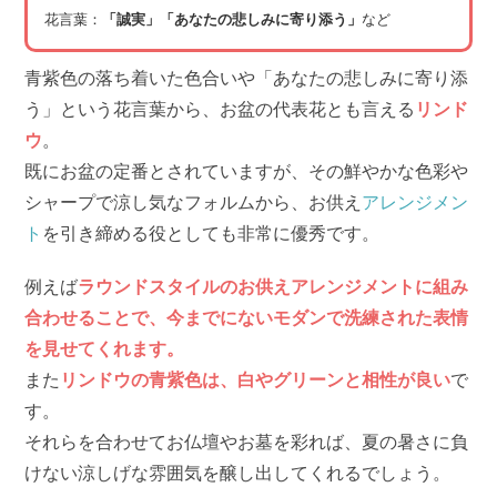
花言葉：
「誠実」「あなたの悲しみに寄り添う」
など
青紫色の落ち着いた色合いや「あなたの悲しみに寄り添
う」という花言葉から、お盆の代表花とも言える
リンド
ウ
。
既にお盆の定番とされていますが、その鮮やかな色彩や
シャープで涼し気なフォルムから、お供え
アレンジメン
ト
を引き締める役としても非常に優秀です。
例えば
ラウンドスタイルのお供えアレンジメントに組み
合わせることで、今までにないモダンで洗練された表情
を見せてくれます。
また
リンドウの青紫色は、白やグリーンと相性が良い
で
す。
それらを合わせてお仏壇やお墓を彩れば、夏の暑さに負
けない涼しげな雰囲気を醸し出してくれるでしょう。