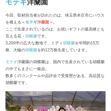
モテギ
洋蘭園
今回、取材担当者が訪れたのは、埼玉県本庄市にハウス
を構える
＜
モテギ
洋蘭園＞
。
ここで生産されているのは、お祝いギフトの最高峰とも
言える花・
胡蝶蘭
です。
3,200坪の広大な敷地で、ミディ
胡蝶蘭
を年間約15万
株、大輪の
胡蝶蘭
を約12万株生産しています。
モテギ
洋蘭園の胡蝶蘭は、国内で生産されている胡蝶蘭
の中でもまさに一級品。
数多くのコンクールや品評会で受賞歴がある、高品質な
胡蝶蘭です。