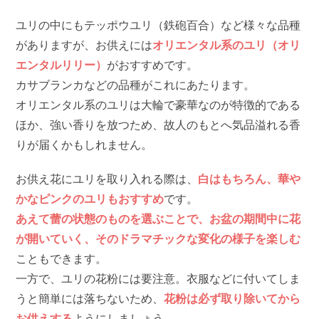
ユリの中にもテッポウユリ（鉄砲百合）など様々な品種
がありますが、お供えには
オリエンタル系のユリ（オリ
エンタルリリー）
がおすすめです。
カサブランカなどの品種がこれにあたります。
オリエンタル系のユリは大輪で豪華なのが特徴的である
ほか、強い香りを放つため、故人のもとへ気品溢れる香
りが届くかもしれません。
お供え花にユリを取り入れる際は、
白はもちろん、華や
かなピンクのユリもおすすめ
です。
あえて蕾の状態のものを選ぶことで、お盆の期間中に花
が開いていく、そのドラマチックな変化の様子を楽しむ
こともできます。
一方で、ユリの花粉には要注意。衣服などに付いてしま
うと簡単には落ちないため、
花粉は必ず取り除いてから
お供えする
ようにしましょう。