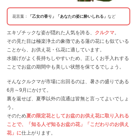
花言葉：
「乙女の香り」「あなたの姿に酔いしれる」
など
エキゾチックな姿が隠れた人気を誇る、
クルクマ
。
その見た目は極楽浄土の象徴である蓮の花にも似ている
ことから、お供え花・仏花に適しています。
水揚げがよく長持ちしやすいため、正しくお手入れする
ことでお盆の期間中も美しい状態を保てるでしょう。
そんなクルクマが市場に出回るのは、暑さの盛りである
6月～9月にかけて。
裏を返せば、夏季以外の流通は皆無と言ってよいでしょ
う。
そのため
夏の限定花としてお盆のお供え花に取り入れる
ことで、「知る人ぞ知るお盆の花」「こだわりのお供え
花」に
仕上がります。