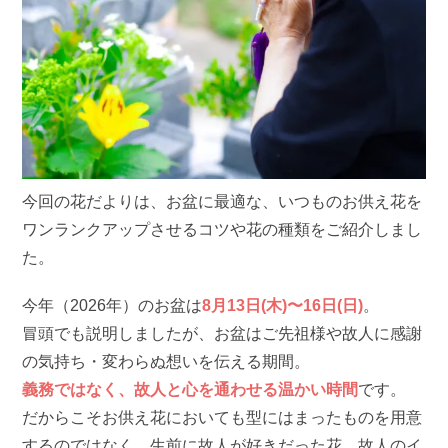
今回の花だよりは、お盆に最適な、いつものお供え花を
ワンランクアップさせるコツや花の種類をご紹介しまし
た。
今年（2026年）のお盆は
8月13日(木)〜16日(日)
。
冒頭でも説明しましたが、お盆はご先祖様や故人に感謝
の気持ち・変わらぬ想いを伝える期間。
義務ではなく、故人と心を通わせる温かい時間
です。
だからこそお供え花においても型にはまったものを用意
するのではなく、生前に故人が好きだった花、故人のイ