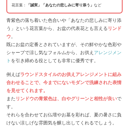
花言葉：
「誠実」「あなたの悲しみに寄り添う」
など
青紫色の落ち着いた色合いや「あなたの悲しみに寄り添
う」という花言葉から、お盆の代表花とも言える
リンド
ウ
。
既にお盆の定番とされていますが、その鮮やかな色彩や
シャープで涼し気なフォルムから、お供え
アレンジメン
ト
を引き締める役としても非常に優秀です。
例えば
ラウンドスタイルのお供えアレンジメントに組み
合わせることで、今までにないモダンで洗練された表情
を見せてくれます。
また
リンドウの青紫色は、白やグリーンと相性が良い
で
す。
それらを合わせてお仏壇やお墓を彩れば、夏の暑さに負
けない涼しげな雰囲気を醸し出してくれるでしょう。