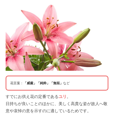
花言葉：
「威厳」「純粋」「無垢」
など
すでにお供え花の定番である
ユリ
。
日持ちが良いことのほかに、美しく高貴な姿が故人へ敬
意や哀悼の意を示すのに適しているためです。