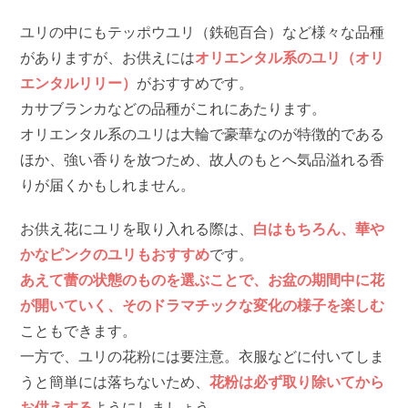
ユリの中にもテッポウユリ（鉄砲百合）など様々な品種
がありますが、お供えには
オリエンタル系のユリ（オリ
エンタルリリー）
がおすすめです。
カサブランカなどの品種がこれにあたります。
オリエンタル系のユリは大輪で豪華なのが特徴的である
ほか、強い香りを放つため、故人のもとへ気品溢れる香
りが届くかもしれません。
お供え花にユリを取り入れる際は、
白はもちろん、華や
かなピンクのユリもおすすめ
です。
あえて蕾の状態のものを選ぶことで、お盆の期間中に花
が開いていく、そのドラマチックな変化の様子を楽しむ
こともできます。
一方で、ユリの花粉には要注意。衣服などに付いてしま
うと簡単には落ちないため、
花粉は必ず取り除いてから
お供えする
ようにしましょう。