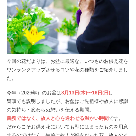
今回の花だよりは、お盆に最適な、いつものお供え花を
ワンランクアップさせるコツや花の種類をご紹介しまし
た。
今年（2026年）のお盆は
8月13日(木)〜16日(日)
。
冒頭でも説明しましたが、お盆はご先祖様や故人に感謝
の気持ち・変わらぬ想いを伝える期間。
義務ではなく、故人と心を通わせる温かい時間
です。
だからこそお供え花においても型にはまったものを用意
するのではなく、生前に故人が好きだった花、故人のイ