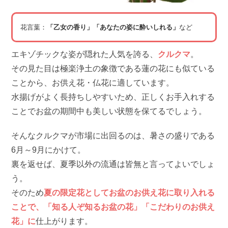
花言葉：
「乙女の香り」「あなたの姿に酔いしれる」
など
エキゾチックな姿が隠れた人気を誇る、
クルクマ
。
その見た目は極楽浄土の象徴である蓮の花にも似ている
ことから、お供え花・仏花に適しています。
水揚げがよく長持ちしやすいため、正しくお手入れする
ことでお盆の期間中も美しい状態を保てるでしょう。
そんなクルクマが市場に出回るのは、暑さの盛りである
6月～9月にかけて。
裏を返せば、夏季以外の流通は皆無と言ってよいでしょ
う。
そのため
夏の限定花としてお盆のお供え花に取り入れる
ことで、「知る人ぞ知るお盆の花」「こだわりのお供え
花」に
仕上がります。