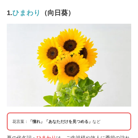
1.
ひまわり
（向日葵）
花言葉：
「憧れ」「あなただけを見つめる」
など
夏の代名詞・
ひまわり
は、ご先祖様や故人に季節の訪れ