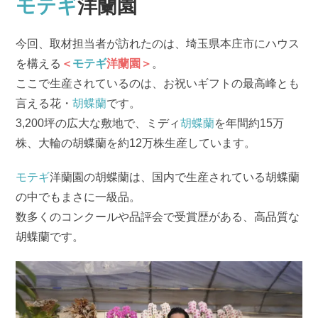
モテギ
洋蘭園
今回、取材担当者が訪れたのは、埼玉県本庄市にハウス
を構える
＜
モテギ
洋蘭園＞
。
ここで生産されているのは、お祝いギフトの最高峰とも
言える花・
胡蝶蘭
です。
3,200坪の広大な敷地で、ミディ
胡蝶蘭
を年間約15万
株、大輪の胡蝶蘭を約12万株生産しています。
モテギ
洋蘭園の胡蝶蘭は、国内で生産されている胡蝶蘭
の中でもまさに一級品。
数多くのコンクールや品評会で受賞歴がある、高品質な
胡蝶蘭です。