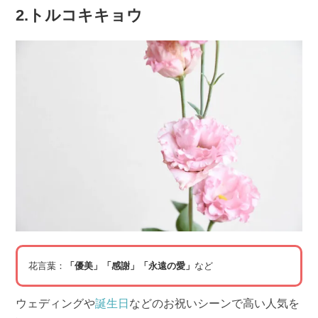
2.トルコキキョウ
花言葉：
「優美」「感謝」「永遠の愛」
など
ウェディングや
誕生日
などのお祝いシーンで高い人気を