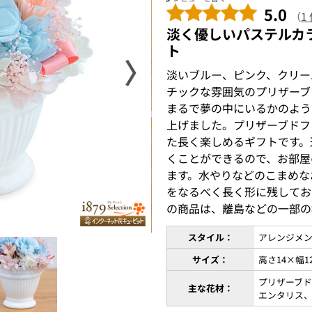
5.0
（
1
淡く優しいパステルカ
ト
〉
淡いブルー、ピンク、クリー
チックな雰囲気のプリザーブ
まるで夢の中にいるかのよう
上げました。プリザーブドフ
た長く楽しめるギフトです。
くことができるので、お部屋
ます。水やりなどのこまめな
をなるべく長く形に残してお
の商品は、離島などの一部の
スタイル：
アレンジメ
サイズ：
高さ14×幅1
プリザーブ
主な花材：
エンタリス