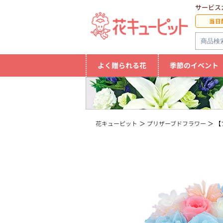
サービス
当日
よく贈られる花
季節のイベント
花キューピット
プリザーブドフラワー
【