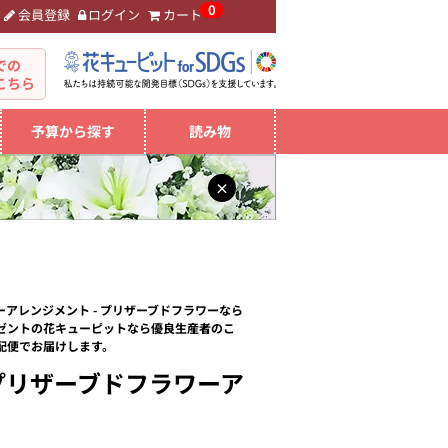
0
会員登録
ログイン
カート
。
での
こちら
予算から探す
読み物
×
アレンジメント - プリザーブドフラワーなら
ゼントの花キューピットなら優良生産者のこ
配便でお届けします。
プリザーブドフラワーア