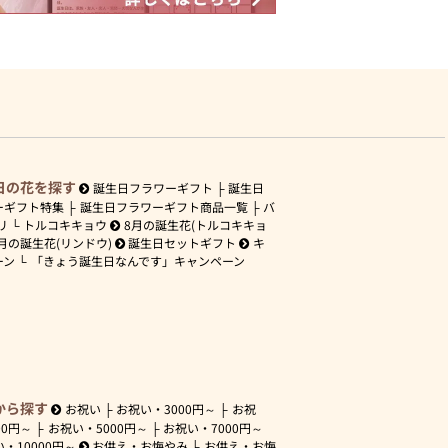
日の花を探す
誕生日フラワーギフト
誕生日
ーギフト特集
誕生日フラワーギフト商品一覧
バ
リ
トルコキキョウ
8月の誕生花(トルコキキョ
月の誕生花(リンドウ)
誕生日セットギフト
キ
ーン
「きょう誕生日なんです」キャンペーン
から探す
お祝い
お祝い・
3000円～
お祝
00円～
お祝い・
5000円～
お祝い・
7000円～
い・
10000円～
お供え・お悔やみ
お供え・お悔