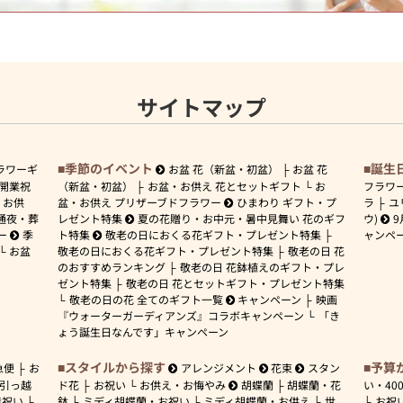
サイトマップ
季節のイベント
誕生
ラワーギ
お盆 花（新盆・初盆）
お盆 花
開業祝
（新盆・初盆）
お盆・お供え 花とセットギフト
お
フラワ
お供
盆・お供え プリザーブドフラワー
ひまわり ギフト・プ
ラ
ユ
通夜・葬
レゼント特集
夏の花贈り・お中元・暑中見舞い 花のギフ
ウ)
9
ー
季
ト特集
敬老の日におくる花ギフト・プレゼント特集
ャンペ
お盆
敬老の日におくる花ギフト・プレゼント特集
敬老の日 花
のおすすめランキング
敬老の日 花鉢植えのギフト・プレ
ゼント特集
敬老の日 花とセットギフト・プレゼント特集
敬老の日の花 全てのギフト一覧
キャンペーン
映画
『ウォーターガーディアンズ』コラボキャンペーン
「き
ょう誕生日なんです」キャンペーン
スタイルから探す
予算
急便
お
アレンジメント
花束
スタン
引っ越
ド花
お祝い
お供え・お悔やみ
胡蝶蘭
胡蝶蘭・花
い・
40
産祝い
鉢
ミディ胡蝶蘭・お祝い
ミディ胡蝶蘭・お供え
世
お祝