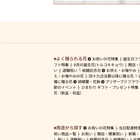
よく贈られる花
お祝いの花特集
誕生日フ
フト特集
8月の誕生花(トルコキキョウ)
開店・
い
退職祝い
結婚記念日
お供え・お悔やみ
え・お悔やみの花
四十九日法要以降に贈る花
儀に贈る花
胡蝶蘭・花鉢
プリザーブドフラワ
節のイベント
ひまわり ギフト・プレゼント特集
花（新盆・初盆）
用途から探す
お祝いの花特集
当日配達特
祝い商品一覧
お祝い
開店・開業祝い
新築・
し祝い
退職祝い
結婚記念日
結婚祝い
出