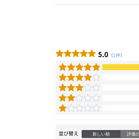
5.0
（
1件
）
並び替え
新しい順
評価