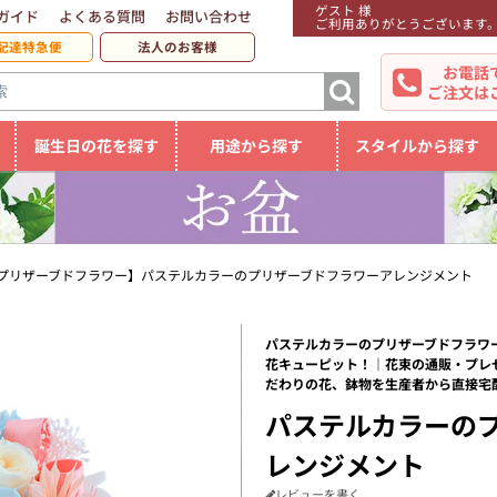
ゲスト 様
ガイド
よくある質問
お問い合わせ
ご利用ありがとうございます
配達特急便
法人のお客様
お電話
ご注文は
誕生日の花を探す
用途から探す
スタイルから探す
プリザーブドフラワー】パステルカラーのプリザーブドフラワーアレンジメント
パステルカラーのプリザーブドフラワー
花キューピット！｜花束の通販・プレ
だわりの花、鉢物を生産者から直接宅
パステルカラーの
レンジメント
レビューを書く