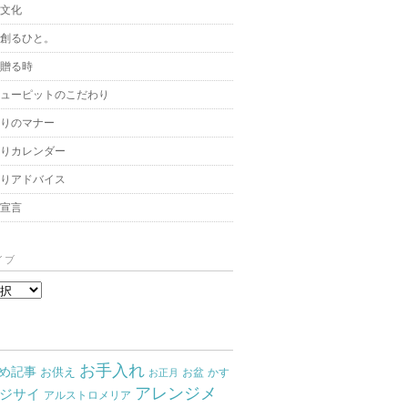
と文化
を創るひと。
を贈る時
キューピットのこだわり
贈りのマナー
贈りカレンダー
飾りアドバイス
架宣言
イブ
お手入れ
め記事
お供え
お盆
かす
お正月
アレンジメ
ジサイ
アルストロメリア