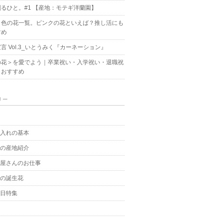
るひと。#1 【産地：モテギ洋蘭園】
ク色の花一覧。ピンクの花といえば？推し活にも
すめ
言 Vol.3_いとうみく『カーネーション』
の花＞を愛でよう｜卒業祝い・入学祝い・退職祝
もおすすめ
リー
g
手入れの基本
花の産地紹介
花屋さんのお仕事
月の誕生花
の日特集