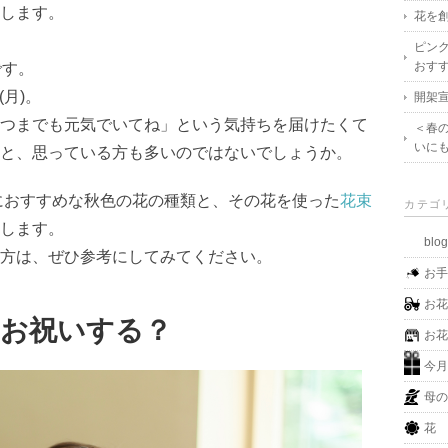
します。
花を創
ピン
おす
です。
(月)。
開架宣
つまでも元気でいてね」という気持ちを届けたくて
＜春
いに
と、思っている方も多いのではないでしょうか。
におすすめな秋色の花の種類と、その花を使った
花束
カテゴ
します。
blo
方は、ぜひ参考にしてみてください。
お
お
らお祝いする？
お
今
母
花