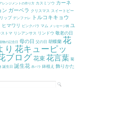
カーネ
カスミソウ
アレンジメントの作り方
ガーベラ
ョン
クリスマス
スイートピー
トルコキキョウ
リップ
デンファレ
ラ
ユ
ヒマワリ
マム
ピンクバラ
メッセージ例
リンドウ
敬老の日
ーストマ
リシアンサス
花
母の日
胡蝶蘭
父の日
植物の記念日
より
花キューピッ
花ブログ
花言葉
花束
菊
誕生花
飾りかた
鉢植え
物
誕生日
赤バラ