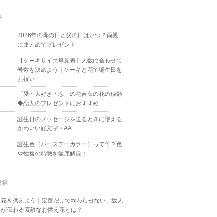
事
2026年の母の日と父の日はいつ？両親
にまとめてプレゼント
【ケーキサイズ早見表】人数に合わせて
号数を決めよう｜ケーキと花で誕生日を
お祝い
「愛・大好き・恋」の花言葉の花の種類
◆恋人のプレゼントにおすすめ
誕生日のメッセージを送るときに使える
かわいい顔文字・AA
誕生色（バースデーカラー）って何？色
や性格の特徴を徹底解説！
投稿
に花を供えよう｜定番だけで終わらせない、故人
いが伝わる素敵なお供え花とは？