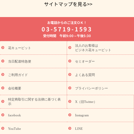
サイトマップを見る>>
よく贈られる花
お祝いの花特集
誕生日フラワーギフト特集
お電話からのご注文ＯＫ！
8月の誕生花(トルコキキョウ)
開店・開業祝い
退職祝い
結
03-5719-1593
婚記念日
お供え・お悔やみ
お供え・お悔やみの花
四十九日
受付時間 午前9:00～午後5:30
法要以降に贈る花
通夜・葬儀に贈る花
胡蝶蘭・花鉢
プリザ
ーブドフラワー
季節のイベント
ひまわり ギフト・プレゼント
法人のお客様は
季節のイベント
花キューピット
特集
お盆 花（新盆・初盆）
お盆 花（新
ビジネス花キューピット
盆・初盆）
お盆 花（新盆・初盆）
お盆・お供え 花とセットギ
フト
お盆・お供え プリザーブドフラワー
ひまわり ギフト・プ
当日配達特急便
セミオーダー
レゼント特集
夏の花贈り・お中元・暑中見舞い 花のギフト特集
敬老の日におくる花ギフト・プレゼント特集
敬老の日におくる
ご利用ガイド
よくある質問
花ギフト・プレゼント特集
敬老の日 花のおすすめランキング
敬
老の日 花鉢植えのギフト・プレゼント特集
敬老の日 花とセットギ
会社概要
プライバシーポリシー
フト・プレゼント特集
敬老の日の花 全てのギフト一覧
キャン
ペーン
映画『ウォーターガーディアンズ』コラボキャンペーン
特定商取引に関する法律に基づく表
X（旧Twitter）
示
誕生日の花を探す
「きょう誕生日なんです」キャンペーン
誕生日フラワーギフト
誕生日フラワーギフト特集
誕生日フラワ
facebook
Instagram
ーギフト商品一覧
バラ
ユリ
トルコキキョウ
8月の誕生花
(トルコキキョウ)
9月の誕生花(リンドウ)
誕生日セットギフト
YouTube
LINE
用途か
キャンペーン
「きょう誕生日なんです」キャンペーン