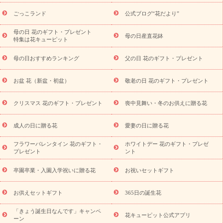
ら探す
お祝いの花特集
当日配達特急便
お祝い商品一覧
お
ごっこランド
公式ブログ“花だより”
祝い
開店・開業祝い
新築・引っ越し祝い
退職祝い
結婚記
念日
結婚祝い
出産祝い
退院祝い・快気祝い
還暦祝い・長
母の日 花のギフト・プレゼント
母の日産直花鉢
特集は花キューピット
寿祝い
プチギフト
ペットのお祝いフラワー
お中元・暑中見
舞い
敬老の日
お供え・お悔やみ
当日配達特急便 お供え
お
母の日おすすめランキング
父の日 花のギフト・プレゼント
供え・お悔やみ商品一覧
お供え・お悔やみの花
四十九日法要以
降に贈る花
通夜・葬儀に贈る花
お供え お花とセットギフト
お盆 花（新盆・初盆）
敬老の日 花のギフト・プレゼント
お供え プリザーブドフラワー
ペットのお供えフラワー
お盆（新
盆・初盆）
その他
お祝い返し
お見舞い
お取り寄せギフト
ビジネス用
ご自宅用
観葉植物
ミディ胡蝶蘭
プリザーブ
クリスマス 花のギフト・プレゼント
喪中見舞い・冬のお供えに贈る花
スタイルから探す
ドフラワー
アレンジメント
花束
スタ
ンド花
お祝い
お供え・お悔やみ
胡蝶蘭
胡蝶蘭・花鉢
ミ
成人の日に贈る花
愛妻の日に贈る花
ディ胡蝶蘭・お祝い
ミディ胡蝶蘭・お供え
世界初の青色胡蝶蘭
フラワーバレンタイン 花のギフト・
ホワイトデー 花のギフト・プレゼ
観葉植物
観葉植物
産直多肉植物
プリザーブドフラワー
プレゼント
ント
お祝い
お供え・お悔やみ
花とセットギフト
セミオーダー
プチギフト（hanamore -ハナモア-）
花とみどりのeギフト
花
卒園卒業・入園入学祝いに贈る花
お祝いセットギフト
キューピットのeGfit
カラー
ピンク
イエローオレンジ
レッ
予算から探す
ド
お花の種類
バラ
ユリ
トルコキキョウ
お供えセットギフト
365日の誕生花
お祝い
お祝い・
3000円～
お祝い・
4000円～
お祝い・
5000円～
お祝い・
7000円～
お祝い・
10000円～
お供え・お
「きょう誕生日なんです」キャンペ
花キューピット公式アプリ
ーン
悔やみ
お供え・お悔やみ・
3000円～
お供え・お悔やみ・
5000