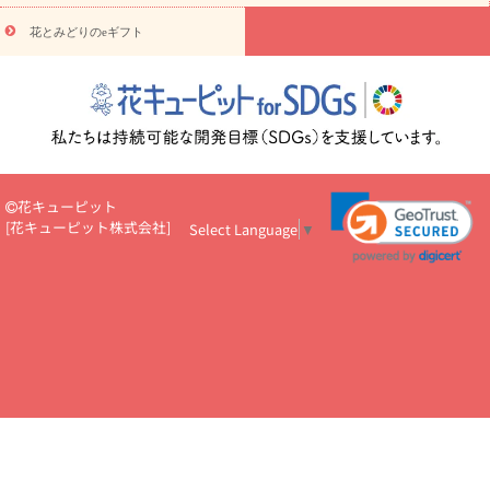
円～
お供え・お悔やみ・
7000円～
お供え・お悔やみ・
10000
花とみどりのeギフト
読み物
円～
注目されている記事
365日の誕生花カレンダー
開店・開業祝
いのマナー
定年退職祝いのマナー
お祝いを贈るときのマナー・
ルール
花キューピットのお祝いコラム一覧
誕生日のお花を「色
彩心理学」で選ぶ方法
結婚祝いの予算相場
出産祝いお役立ち情
報
転職祝いのマナー基礎知識
ペットのお祝いワンポイントアド
バイス
スタンド花（フラスタ）のマナー
お見舞いのマナーとル
花キューピット
ール
新築引っ越し祝いコラム
お祝い花のマナー総まとめ
職
[
花キューピット株式会社
]
Select Language
▼
場上司や先輩へ贈るお祝い花の正解は？
開店祝いの花 選び方ガイ
ド（早見表あり）
お供えを贈るときのマナー・ルール
花キューピットのお供え・
お悔やみ・仏花コラム一覧
花キューピットの仏花のルール・マナ
ーQ&A
ペットの供花の基礎知識とペットロスを癒す向き合い方
一周忌のマナー
四十九日の基礎知識
お盆のルール・マナー
お彼岸のルール・マナー
キリスト教のお葬式の流れ【マナー基礎
知識】
お供え花のマナー総まとめ
仏花の選び方ガイド（早見表
あり)
花キューピット×専門家
CO2排出量削減 / SDGsを考える
プロ直伝10のテクニック
花美人5人の「花のある暮らし」
美
しい“花とお祝い”の世界
花贈りをもっと楽しみたい
男性は花を
もらってうれしい？アンケート
テレワークにおすすめの観葉植