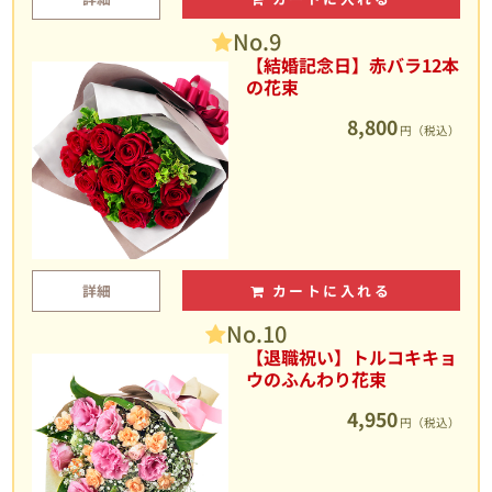
No.9
【結婚記念日】赤バラ12本
の花束
8,800
円（税込）
詳細
カートに入れる
No.10
【退職祝い】トルコキキョ
ウのふんわり花束
4,950
円（税込）