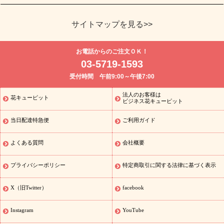
サイトマップを見る>>
よく贈られる花
お祝い
誕生日フラワーギフト特集
8月の誕
お電話からのご注文ＯＫ！
生花(トルコキキョウ)
開店・開業祝い
退職祝い
結婚記念日
お
03-5719-1593
供え・お悔やみ
お供え・お悔やみの花
四十九日法要以降に贈る花
受付時間 午前9:00～午後7:00
通夜・葬儀に贈る花
胡蝶蘭・花鉢
プリザーブドフラワー
季節
のイベント
ひまわり ギフト・プレゼント特集
お盆 花（新盆・初
法人のお客様は
花キューピット
季節のイベント
盆）
お盆 花（新盆・初盆）
お盆 花（新盆・
ビジネス花キューピット
初盆）
お盆・お供え 花とセットギフト
お盆・お供え プリザーブ
当日配達特急便
ご利用ガイド
ドフラワー
ひまわり ギフト・プレゼント特集
夏の花贈り・お中
元・暑中見舞い 花のギフト特集
敬老の日におくる花ギフト・プレ
ゼント特集
敬老の日におくる花ギフト・プレゼント特集
敬老の日
よくある質問
会社概要
花のおすすめランキング
敬老の日 花鉢植えのギフト・プレゼント
特集
敬老の日 花とセットギフト・プレゼント特集
敬老の日の花
プライバシーポリシー
特定商取引に関する法律に基づく表示
全てのギフト一覧
キャンペーン
映画『ウォーターガーディアン
ズ』コラボキャンペーン
「きょう誕生日なんです」キャンペーン
X（旧Twitter）
facebook
誕生日の花を探す
誕生日フラワーギフト
誕生日フラワーギフ
ト
誕生日フラワーギフト商品一覧
バラ
ユリ
トルコキキョウ
Instagram
YouTube
8月の誕生花(トルコキキョウ)
9月の誕生花(リンドウ)
誕生日セッ