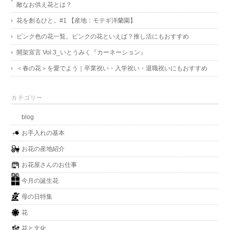
敵なお供え花とは？
花を創るひと。#1 【産地：モテギ洋蘭園】
ピンク色の花一覧。ピンクの花といえば？推し活にもおすすめ
開架宣言 Vol.3_いとうみく『カーネーション』
＜春の花＞を愛でよう｜卒業祝い・入学祝い・退職祝いにもおすすめ
カテゴリー
blog
お手入れの基本
お花の産地紹介
お花屋さんのお仕事
今月の誕生花
母の日特集
花
花と文化