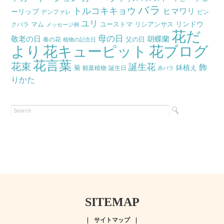
バラ
トルコキキョウ
ヒマワリ
ーリップ
デンファレ
ピン
ユリ
リンドウ
マム
ユーストマ
リシアンサス
クバラ
メッセージ例
花だ
母の日
胡蝶蘭
敬老の日
父の日
春の花
植物の記念日
より
花キューピット
花ブログ
花言葉
花束
誕生花
飾
鉢植え
菊
観葉植物
誕生日
赤バラ
りかた
SITEMAP
サイトマップ