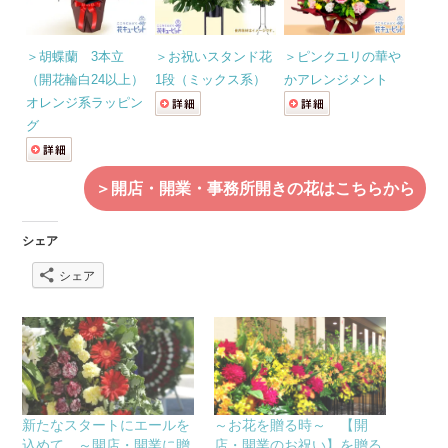
＞胡蝶蘭 3本立
＞お祝いスタンド花
＞ピンクユリの華や
（開花輪白24以上）
1段（ミックス系）
かアレンジメント
オレンジ系ラッピン
グ
＞開店・開業・事務所開きの花はこちらから
シェア
シェア
新たなスタートにエールを
～お花を贈る時～ 【開
込めて ～開店・開業に贈
店・開業のお祝い】を贈る