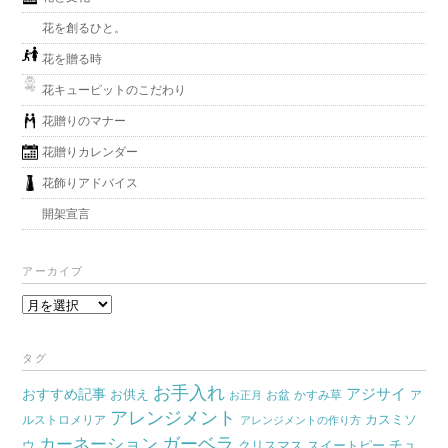
花を創るひと。
花を贈る時
花キューピットのこだわり
花贈りのマナー
花贈りカレンダー
花飾りアドバイス
開架宣言
アーカイブ
ア
ー
カ
タグ
イ
お手入れ
おすすめ記事
アジサイ
お供え
お盆
かすみ草
ア
ブ
お正月
アレンジメント
カスミソ
ルストロメリア
アレンジメントの作り方
ガーベラ
カーネーション
チュ
ウ
クリスマス
スイートピー