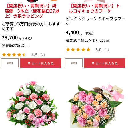
【開店祝い・開業祝い】胡
【開店祝い・開業祝い】ト
蝶蘭 3本立（開花輪白27以
ルコキキョウのブーケ
上）赤系ラッピング
ピンク×グリーンのポップなブー
ケ
ご予算が3万円前後の方におすす
めです
4,400
円（税込）
29,700
円（税込）
長さ30×幅25×奥行25cm
開花輪27輪以上
5.0
（1）
4.5
（2）
詳細
詳細
カートに入れる
カートに入れる