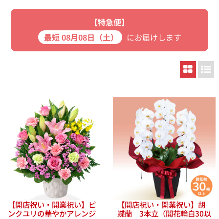
【特急便】
最短 08月08日（土）
にお届けします
【開店祝い・開業祝い】ピ
【開店祝い・開業祝い】胡
ンクユリの華やかアレンジ
蝶蘭 3本立（開花輪白30以