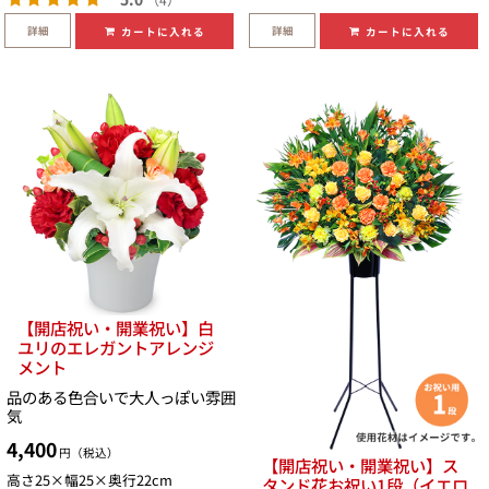
詳細
詳細
カートに入れる
カートに入れる
【開店祝い・開業祝い】白
ユリのエレガントアレンジ
メント
品のある色合いで大人っぽい雰囲
気
4,400
円（税込）
【開店祝い・開業祝い】ス
高さ25×幅25×奥行22cm
タンド花お祝い1段（イエロ