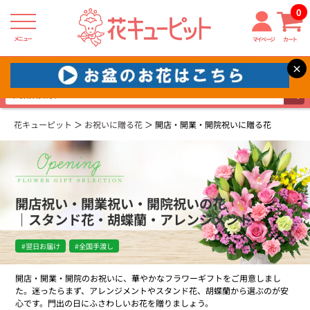
0
メニュー
マイページ
カート
×
×
お急ぎの方はこちらから＞＞
花キューピット
お祝いに贈る花
開店・開業・開院祝いに贈る花
開店祝い・開業祝い・開院祝いの花
｜スタンド花・胡蝶蘭・アレンジメント
#翌日お届け
#全国手渡し
開店・開業・開院のお祝いに、華やかなフラワーギフトをご用意しまし
た。迷ったらまず、アレンジメントやスタンド花、胡蝶蘭から選ぶのが安
心です。門出の日にふさわしいお花を贈りましょう。