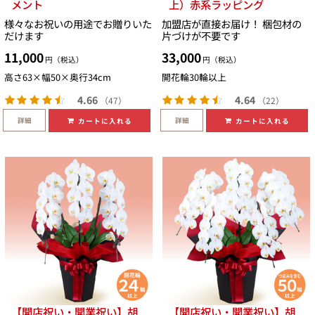
メント
上）赤系ラッピング
様々なお祝いの用途でお贈りいた
加盟店が直接お届け！ 梱包材の
だけます
片づけが不要です
11,000
33,000
円（税込）
円（税込）
高さ63×幅50×奥行34cm
開花輪30輪以上
4.66
4.64
（47）
（22）
詳細
詳細
カートに入れる
カートに入れる
【開店祝い・開業祝い】胡
【開店祝い・開業祝い】胡