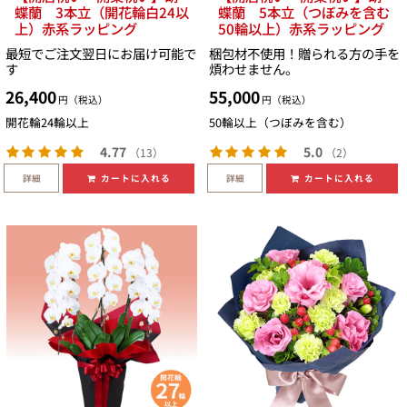
蝶蘭 3本立（開花輪白24以
蝶蘭 5本立（つぼみを含む
上）赤系ラッピング
50輪以上）赤系ラッピング
最短でご注文翌日にお届け可能で
梱包材不使用！贈られる方の手を
す
煩わせません。
26,400
55,000
円（税込）
円（税込）
開花輪24輪以上
50輪以上（つぼみを含む）
4.77
5.0
（13）
（2）
詳細
詳細
カートに入れる
カートに入れる