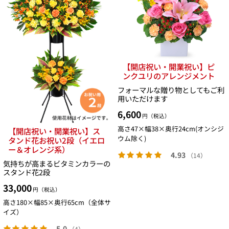
【開店祝い・開業祝い】ピ
ンクユリのアレンジメント
フォーマルな贈り物としてもご利
用いただけます
6,600
円（税込）
高さ47×幅38×奥行24cm(オンシジ
【開店祝い・開業祝い】ス
ウム除く)
タンド花お祝い2段（イエロ
ー＆オレンジ系）
4.93
（14）
気持ちが高まるビタミンカラーの
スタンド花2段
33,000
円（税込）
高さ180×幅85×奥行65cm（全体サ
イズ）
5.0
（4）