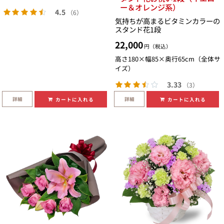
ー＆オレンジ系）
4.5
（6）
気持ちが高まるビタミンカラーの
スタンド花1段
22,000
円（税込）
高さ180×幅85×奥行65cm（全体サ
イズ）
3.33
（3）
詳細
詳細
カートに入れる
カートに入れる