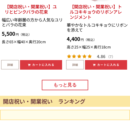
【開店祝い・開業祝い】ユ
【開店祝い・開業祝い】ト
リとピンクバラの花束
ルコキキョウのリボンアレ
ンジメント
幅広い年齢層の方から人気なユリ
とバラの花束
華やかなトルコキキョウにリボン
を添えて
5,500
円（税込）
4,400
円（税込）
長さ65×幅40×奥行20cm
高さ25×幅25×奥行18cm
4.86
（7）
詳細
詳細
カートに入れる
カートに入れる
もっと見る
開店祝い・開業祝い ランキング