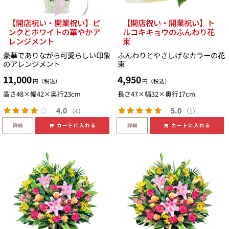
【開店祝い・開業祝い】ピ
【開店祝い・開業祝い】ト
ンクとホワイトの華やかア
ルコキキョウのふんわり花
レンジメント
束
豪華でありながら可愛らしい印象
ふんわりとやさしげなカラーの花
のアレンジメント
束
11,000
4,950
円（税込）
円（税込）
高さ48×幅42×奥行23cm
長さ47×幅32×奥行17cm
4.0
5.0
（4）
（1）
詳細
詳細
カートに入れる
カートに入れる