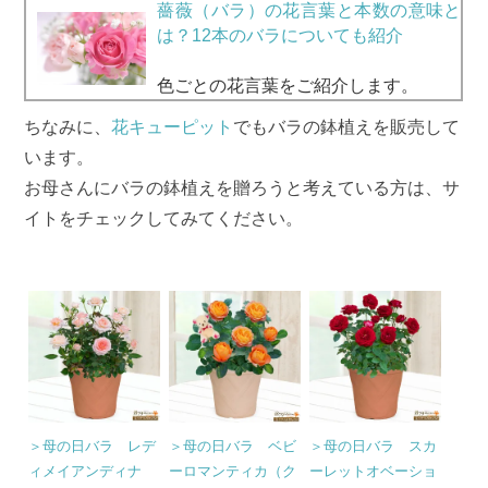
薔薇（バラ）の花言葉と本数の意味と
は？12本のバラについても紹介
色ごとの花言葉をご紹介します。
ちなみに、
花キューピット
でもバラの鉢植えを販売して
います。
お母さんにバラの鉢植えを贈ろうと考えている方は、サ
イトをチェックしてみてください。
＞母の日バラ レデ
＞母の日バラ ベビ
＞母の日バラ スカ
ィメイアンディナ
ーロマンティカ（ク
ーレットオベーショ