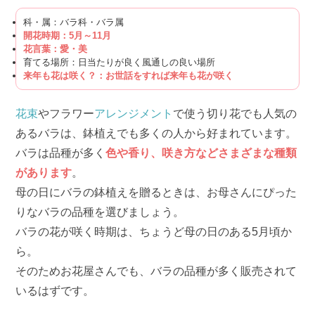
科・属：バラ科・バラ属
開花時期：5月～11月
花言葉：愛・美
育てる場所：日当たりが良く風通しの良い場所
来年も花は咲く？：お世話をすれば来年も花が咲く
花束
やフラワー
アレンジメント
で使う切り花でも人気の
あるバラは、鉢植えでも多くの人から好まれています。
バラは品種が多く
色や香り、咲き方などさまざまな種類
があります
。
母の日にバラの鉢植えを贈るときは、お母さんにぴった
りなバラの品種を選びましょう。
バラの花が咲く時期は、ちょうど母の日のある5月頃か
ら。
そのためお花屋さんでも、バラの品種が多く販売されて
いるはずです。