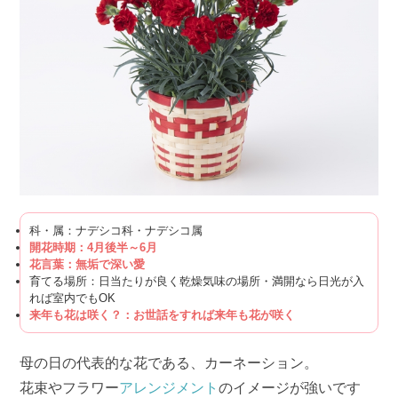
科・属：ナデシコ科・ナデシコ属
開花時期：4月後半～6月
花言葉：無垢で深い愛
育てる場所：日当たりが良く乾燥気味の場所・満開なら日光が入
れば室内でもOK
来年も花は咲く？：お世話をすれば来年も花が咲く
母の日の代表的な花である、カーネーション。
花束やフラワー
アレンジメント
のイメージが強いです