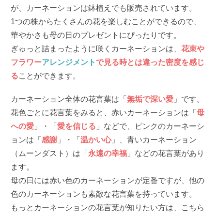
が、カーネーションは鉢植えでも販売されています。
1つの株からたくさんの花を楽しむことができるので、
華やかさも母の日のプレゼントにぴったりです。
ぎゅっと詰まったように咲くカーネーションは、
花束や
フラワー
アレンジメント
で見る時とは違った密度を感じ
る
ことができます。
カーネーション全体の花言葉は「
無垢で深い愛
」です。
花色ごとに花言葉をみると、赤いカーネーションは「
母
への愛
」・「
愛を信じる
」などで、ピンクのカーネーシ
ョンは「
感謝
」・「
温かい心
」、青いカーネーション
（ムーンダスト）は「
永遠の幸福
」などの花言葉があり
ます。
母の日には赤い色のカーネーションが定番ですが、他の
色のカーネーションも素敵な花言葉を持っています。
もっとカーネーションの花言葉が知りたい方は、こちら