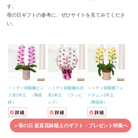
す。
母の日ギフトの参考に、ぜひサイトを見てみてくださ
い。
＞ミディ胡蝶蘭ピン
＞ミディ胡蝶蘭白赤
＞ミディ胡蝶蘭フォ
ク系2本立 （陶器
系2本立 （ラッピ
ーチュン2本立
鉢）
ング）
（陶器鉢）
＞母の日 産直花鉢植えのギフト・プレゼント特集へ