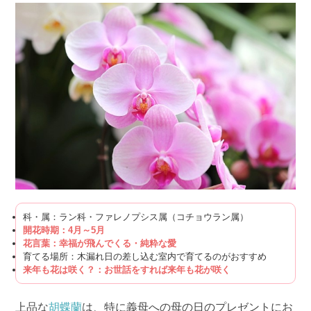
科・属：ラン科・ファレノプシス属（コチョウラン属）
開花時期：4月～5月
花言葉：幸福が飛んでくる・純粋な愛
育てる場所：木漏れ日の差し込む室内で育てるのがおすすめ
来年も花は咲く？：お世話をすれば来年も花が咲く
上品な
胡蝶蘭
は、特に義母への母の日のプレゼントにお