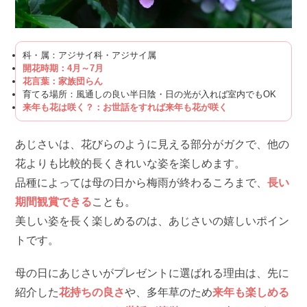
科・属：アジサイ科・アジサイ属
開花時期：4月～7月
花言葉：家族団らん
育てる場所：風通しの良い半日陰・日の光が入れば室内でもOK
来年も花は咲く？：お世話をすれば来年も花が咲く
あじさいは、花びらのように見える部分がガクで、他の
花よりも比較的長くきれいな姿を楽しめます。
品種によっては母の日から梅雨が終わるころまで、
長い
期間観賞できる
ことも。
美しい姿を長く楽しめるのは、あじさいの嬉しいポイン
トです。
母の日にあじさいがプレゼントに選ばれる理由は、先に
紹介した
花持ちの良さ
や、多年草のため
来年も楽しめる