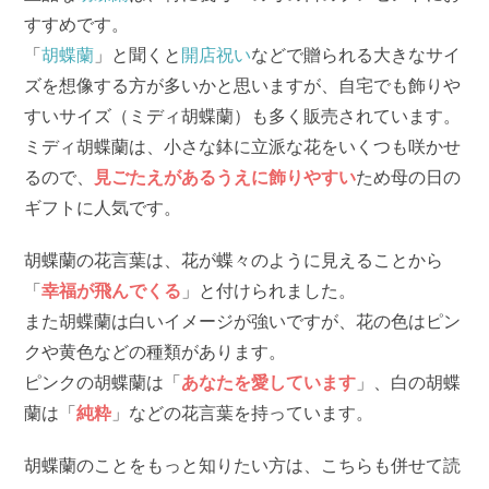
すすめです。
「
胡蝶蘭
」と聞くと
開店祝い
などで贈られる大きなサイ
ズを想像する方が多いかと思いますが、自宅でも飾りや
すいサイズ（ミディ胡蝶蘭）も多く販売されています。
ミディ胡蝶蘭は、小さな鉢に立派な花をいくつも咲かせ
るので、
見ごたえがあるうえに飾りやすい
ため母の日の
ギフトに人気です。
胡蝶蘭の花言葉は、花が蝶々のように見えることから
「
幸福が飛んでくる
」と付けられました。
また胡蝶蘭は白いイメージが強いですが、花の色はピン
クや黄色などの種類があります。
ピンクの胡蝶蘭は「
あなたを愛しています
」、白の胡蝶
蘭は「
純粋
」などの花言葉を持っています。
胡蝶蘭のことをもっと知りたい方は、こちらも併せて読