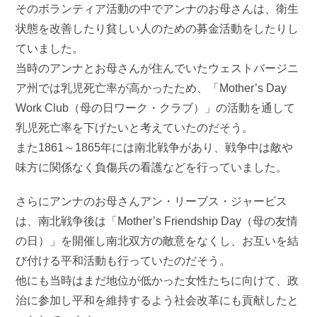
そのボランティア活動の中でアンナのお母さんは、衛生
状態を改善したり貧しい人のための募金活動をしたりし
ていました。
当時のアンナとお母さんが住んでいたウェストバージニ
ア州では乳児死亡率が高かったため、「Mother’s Day
Work Club（母の日ワーク・クラブ）」の活動を通して
乳児死亡率を下げたいと考えていたのだそう。
また1861～1865年には南北戦争があり、戦争中は敵や
味方に関係なく負傷兵の看護などを行っていました。
さらにアンナのお母さんアン・リーブス・ジャービス
は、南北戦争後は「Mother’s Friendship Day（母の友情
の日）」を開催し南北双方の敵意をなくし、お互いを結
び付ける平和活動も行っていたのだそう。
他にも当時はまだ地位が低かった女性たちに向けて、政
治に参加し平和を維持するよう社会改革にも貢献したと