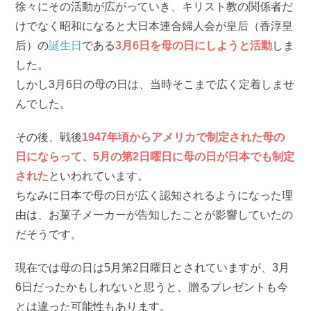
徐々にその活動が広がっていき、キリスト教の関係者だ
けでなく昭和になると大日本連合婦人会が皇后（香淳皇
后）の
誕生日
である
3月6日を母の日にしようと活動
しま
した。
しかし3月6日の母の日は、当時そこまで広く定着しませ
んでした。
その後、戦後
1947年頃からアメリカで制定された母の
日にならって、5月の第2日曜日に母の日が日本でも制定
された
といわれています。
ちなみに日本で母の日が広く認知されるようになった理
由は、お菓子メーカーが告知したことが影響していたの
だそうです。
現在では母の日は5月第2日曜日とされていますが、3月
6日だったかもしれないと思うと、贈るプレゼントも今
とは違った可能性もあります。