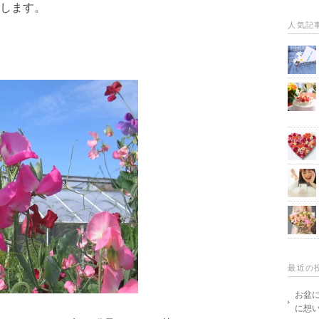
します。
人気記
最近の
お盆
に想