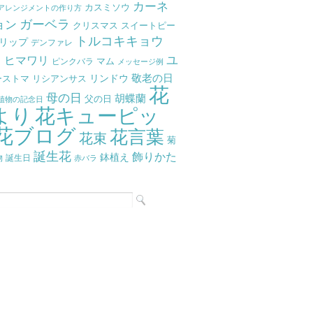
カーネ
カスミソウ
アレンジメントの作り方
ガーベラ
ョン
クリスマス
スイートピー
トルコキキョウ
リップ
デンファレ
ラ
ユ
ヒマワリ
マム
ピンクバラ
メッセージ例
リンドウ
敬老の日
ーストマ
リシアンサス
花
母の日
胡蝶蘭
父の日
植物の記念日
より
花キューピッ
花ブログ
花言葉
花束
菊
誕生花
飾りかた
鉢植え
物
誕生日
赤バラ