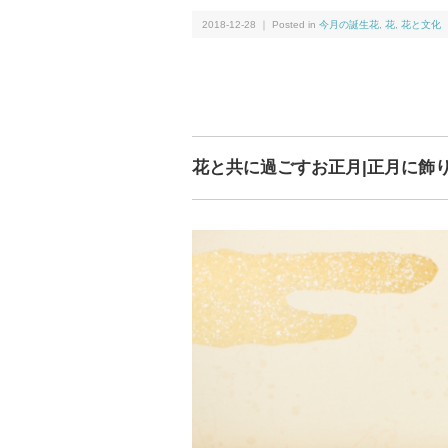
2018-12-28 ｜ Posted in
今月の誕生花
,
花
,
花と文化
花と共に過ごすお正月|正月に飾