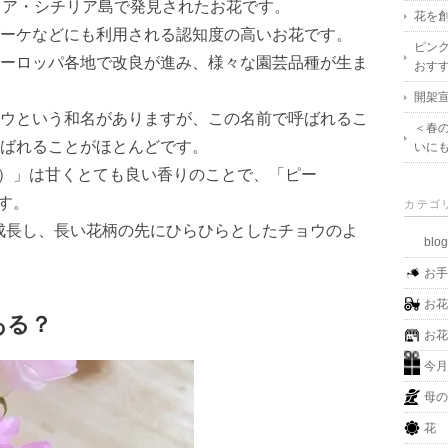
リア・シチリア島で発見されたお花です。
花を創
ーケなどにも利用される認知度の高いお花です。
ピン
ーロッパ各地で改良が進み、様々な園芸品種が生ま
おす
開架宣
ウという和名がありますが、この名前で呼ばれるこ
＜春
ばれることがほとんどです。
いに
et）」は甘くとても良い香りのことで、「ピー
す。
カテゴ
成長し、長い花柄の先にひらひらとしたチョウのよ
blo
お
お
ある？
お
今
母
花