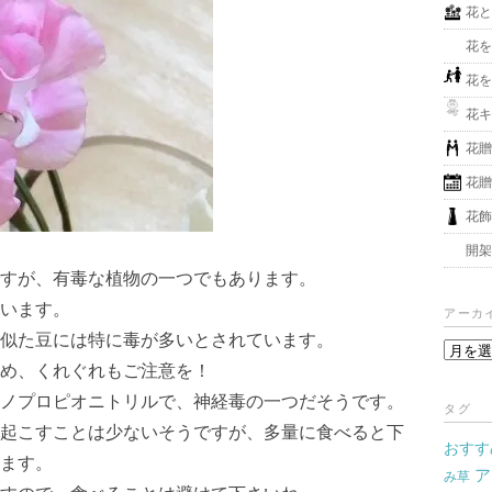
花
花
花
花
花
花
花
開
すが、有毒な植物の一つでもあります。
います。
アーカ
似た豆には特に毒が多いとされています。
ア
め、くれぐれもご注意を！
ー
カ
ノプロピオニトリルで、神経毒の一つだそうです。
タグ
イ
起こすことは少ないそうですが、多量に食べると下
おすす
ブ
ます。
ア
み草