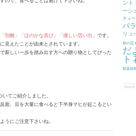
すので、食べることは避けて下さいね。
ント
ーシ
チュー
バ
リ
ユ
「別離」「ほのかな喜び」「優しい思い出」
です。
春の花
に見えたことが由来とされています。
だ
で新しい一歩を踏み出す方への贈り物としてぴった
ト
観葉植
ついてご紹介しました。
反面、豆を大量に食べると下半身マヒが起こるとい
ようにご注意下さいね。