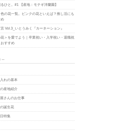
るひと。#1 【産地：モテギ洋蘭園】
ク色の花一覧。ピンクの花といえば？推し活にも
すめ
言 Vol.3_いとうみく『カーネーション』
の花＞を愛でよう｜卒業祝い・入学祝い・退職祝
もおすすめ
リー
g
手入れの基本
花の産地紹介
花屋さんのお仕事
月の誕生花
の日特集