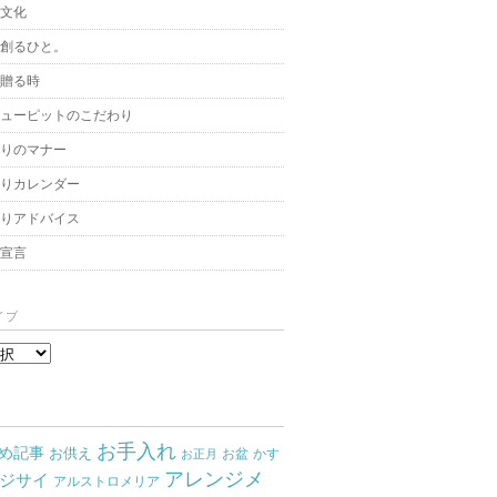
と文化
を創るひと。
を贈る時
キューピットのこだわり
贈りのマナー
贈りカレンダー
飾りアドバイス
架宣言
イブ
お手入れ
め記事
お供え
お盆
かす
お正月
アレンジメ
ジサイ
アルストロメリア