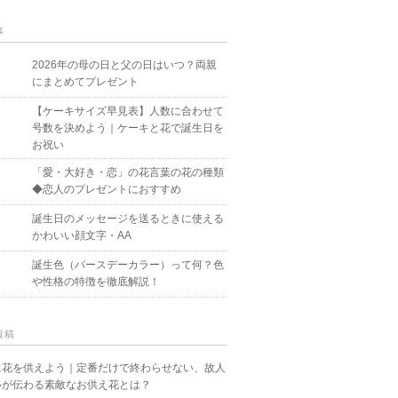
事
2026年の母の日と父の日はいつ？両親
にまとめてプレゼント
【ケーキサイズ早見表】人数に合わせて
号数を決めよう｜ケーキと花で誕生日を
お祝い
「愛・大好き・恋」の花言葉の花の種類
◆恋人のプレゼントにおすすめ
誕生日のメッセージを送るときに使える
かわいい顔文字・AA
誕生色（バースデーカラー）って何？色
や性格の特徴を徹底解説！
投稿
に花を供えよう｜定番だけで終わらせない、故人
いが伝わる素敵なお供え花とは？