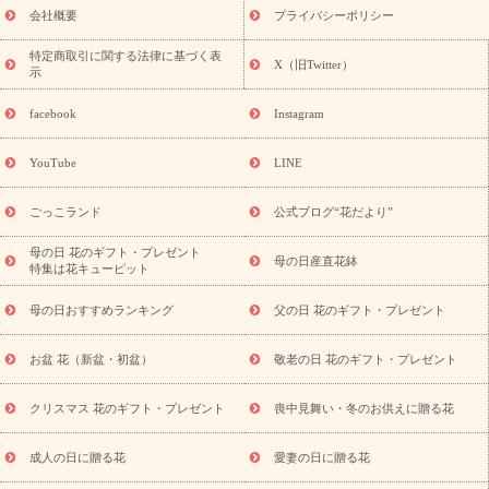
老の日 花鉢植えのギフト・プレゼント特集
敬老の日 花とセットギ
会社概要
プライバシーポリシー
フト・プレゼント特集
敬老の日の花 全てのギフト一覧
キャン
ペーン
映画『ウォーターガーディアンズ』コラボキャンペーン
特定商取引に関する法律に基づく表
X（旧Twitter）
示
誕生日の花を探す
「きょう誕生日なんです」キャンペーン
誕生日フラワーギフト
誕生日フラワーギフト特集
誕生日フラワ
facebook
Instagram
ーギフト商品一覧
バラ
ユリ
トルコキキョウ
8月の誕生花
(トルコキキョウ)
9月の誕生花(リンドウ)
誕生日セットギフト
YouTube
LINE
用途か
キャンペーン
「きょう誕生日なんです」キャンペーン
ら探す
お祝いの花特集
当日配達特急便
お祝い商品一覧
お
ごっこランド
公式ブログ“花だより”
祝い
開店・開業祝い
新築・引っ越し祝い
退職祝い
結婚記
念日
結婚祝い
出産祝い
退院祝い・快気祝い
還暦祝い・長
母の日 花のギフト・プレゼント
母の日産直花鉢
特集は花キューピット
寿祝い
プチギフト
ペットのお祝いフラワー
お中元・暑中見
舞い
敬老の日
お供え・お悔やみ
当日配達特急便 お供え
お
母の日おすすめランキング
父の日 花のギフト・プレゼント
供え・お悔やみ商品一覧
お供え・お悔やみの花
四十九日法要以
降に贈る花
通夜・葬儀に贈る花
お供え お花とセットギフト
お盆 花（新盆・初盆）
敬老の日 花のギフト・プレゼント
お供え プリザーブドフラワー
ペットのお供えフラワー
お盆（新
盆・初盆）
その他
お祝い返し
お見舞い
お取り寄せギフト
ビジネス用
ご自宅用
観葉植物
ミディ胡蝶蘭
プリザーブ
クリスマス 花のギフト・プレゼント
喪中見舞い・冬のお供えに贈る花
スタイルから探す
ドフラワー
アレンジメント
花束
スタ
ンド花
お祝い
お供え・お悔やみ
胡蝶蘭
胡蝶蘭・花鉢
ミ
成人の日に贈る花
愛妻の日に贈る花
ディ胡蝶蘭・お祝い
ミディ胡蝶蘭・お供え
世界初の青色胡蝶蘭