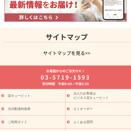
サイトマップ
サイトマップを見る>>
よく贈られる花
お祝いの花特集
誕生日フラワーギフト特集
お電話からのご注文ＯＫ！
8月の誕生花(トルコキキョウ)
開店・開業祝い
退職祝い
結
03-5719-1593
婚記念日
お供え・お悔やみ
お供え・お悔やみの花
四十九日
受付時間 午前9:00～午後5:30
法要以降に贈る花
通夜・葬儀に贈る花
胡蝶蘭・花鉢
プリザ
ーブドフラワー
季節のイベント
ひまわり ギフト・プレゼント
法人のお客様は
季節のイベント
花キューピット
特集
お盆 花（新盆・初盆）
お盆 花（新
ビジネス花キューピット
盆・初盆）
お盆 花（新盆・初盆）
お盆・お供え 花とセットギ
フト
お盆・お供え プリザーブドフラワー
ひまわり ギフト・プ
当日配達特急便
セミオーダー
レゼント特集
夏の花贈り・お中元・暑中見舞い 花のギフト特集
敬老の日におくる花ギフト・プレゼント特集
敬老の日におくる
ご利用ガイド
よくある質問
花ギフト・プレゼント特集
敬老の日 花のおすすめランキング
敬