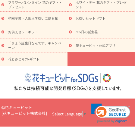
フラワーバレンタイン 花のギフト・
ホワイトデー 花のギフト・プレゼ
観葉植物
観葉植物
産直多肉植物
プリザーブドフラワー
プレゼント
ント
お祝い
お供え・お悔やみ
花とセットギフト
セミオーダー
プチギフト（hanamore -ハナモア-）
花とみどりのeギフト
花
卒園卒業・入園入学祝いに贈る花
お祝いセットギフト
キューピットのeGfit
カラー
ピンク
イエローオレンジ
レッ
予算から探す
ド
お花の種類
バラ
ユリ
トルコキキョウ
お供えセットギフト
365日の誕生花
お祝い
お祝い・
3000円～
お祝い・
4000円～
お祝い・
5000円～
お祝い・
7000円～
お祝い・
10000円～
お供え・お
「きょう誕生日なんです」キャンペ
花キューピット公式アプリ
ーン
悔やみ
お供え・お悔やみ・
3000円～
お供え・お悔やみ・
5000
円～
お供え・お悔やみ・
7000円～
お供え・お悔やみ・
10000
花とみどりのeギフト
読み物
円～
注目されている記事
365日の誕生花カレンダー
開店・開業祝
いのマナー
定年退職祝いのマナー
お祝いを贈るときのマナー・
ルール
花キューピットのお祝いコラム一覧
誕生日のお花を「色
彩心理学」で選ぶ方法
結婚祝いの予算相場
出産祝いお役立ち情
報
転職祝いのマナー基礎知識
ペットのお祝いワンポイントアド
バイス
スタンド花（フラスタ）のマナー
お見舞いのマナーとル
花キューピット
ール
新築引っ越し祝いコラム
お祝い花のマナー総まとめ
職
[
花キューピット株式会社
]
Select Language
▼
場上司や先輩へ贈るお祝い花の正解は？
開店祝いの花 選び方ガイ
ド（早見表あり）
お供えを贈るときのマナー・ルール
花キューピットのお供え・
お悔やみ・仏花コラム一覧
花キューピットの仏花のルール・マナ