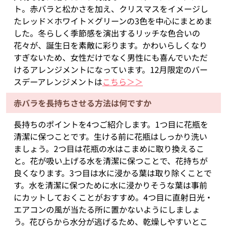
ト。赤バラと松かさを加え、クリスマスをイメージし
たレッド×ホワイト×グリーンの3色を中心にまとめま
した。冬らしく季節感を演出するリッチな色合いの
花々が、誕生日を素敵に彩ります。かわいらしくなり
すぎないため、女性だけでなく男性にも喜んでいただ
けるアレンジメントになっています。12月限定のバー
スデーアレンジメントは
こちら＞＞
赤バラを長持ちさせる方法は何ですか
長持ちのポイントを4つご紹介します。1つ目に花瓶を
清潔に保つことです。生ける前に花瓶はしっかり洗い
ましょう。2つ目は花瓶の水はこまめに取り換えるこ
と。花が吸い上げる水を清潔に保つことで、花持ちが
良くなります。3つ目は水に浸かる葉は取り除くことで
す。水を清潔に保つために水に浸かりそうな葉は事前
にカットしておくことがおすすめ。4つ目に直射日光・
エアコンの風が当たる所に置かないようにしましょ
う。花びらから水分が逃げるため、乾燥しやすいとこ