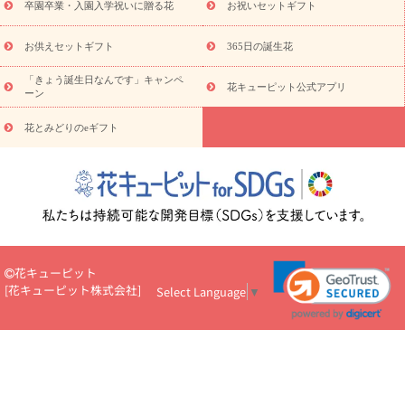
プチギフト（hanamore -ハナモア-）
花とみどりのeギフト
花
卒園卒業・入園入学祝いに贈る花
お祝いセットギフト
キューピットのeGfit
カラー
ピンク
イエローオレンジ
レッ
予算から探す
ド
お花の種類
バラ
ユリ
トルコキキョウ
お供えセットギフト
365日の誕生花
お祝い
お祝い・
3000円～
お祝い・
4000円～
お祝い・
5000円～
お祝い・
7000円～
お祝い・
10000円～
お供え・お
「きょう誕生日なんです」キャンペ
花キューピット公式アプリ
ーン
悔やみ
お供え・お悔やみ・
3000円～
お供え・お悔やみ・
5000
円～
お供え・お悔やみ・
7000円～
お供え・お悔やみ・
10000
花とみどりのeギフト
読み物
円～
注目されている記事
365日の誕生花カレンダー
開店・開業祝
いのマナー
定年退職祝いのマナー
お祝いを贈るときのマナー・
ルール
花キューピットのお祝いコラム一覧
誕生日のお花を「色
彩心理学」で選ぶ方法
結婚祝いの予算相場
出産祝いお役立ち情
報
転職祝いのマナー基礎知識
ペットのお祝いワンポイントアド
バイス
スタンド花（フラスタ）のマナー
お見舞いのマナーとル
花キューピット
ール
新築引っ越し祝いコラム
お祝い花のマナー総まとめ
職
[
花キューピット株式会社
]
Select Language
▼
場上司や先輩へ贈るお祝い花の正解は？
開店祝いの花 選び方ガイ
ド（早見表あり）
お供えを贈るときのマナー・ルール
花キューピットのお供え・
お悔やみ・仏花コラム一覧
花キューピットの仏花のルール・マナ
ーQ&A
ペットの供花の基礎知識とペットロスを癒す向き合い方
一周忌のマナー
四十九日の基礎知識
お盆のルール・マナー