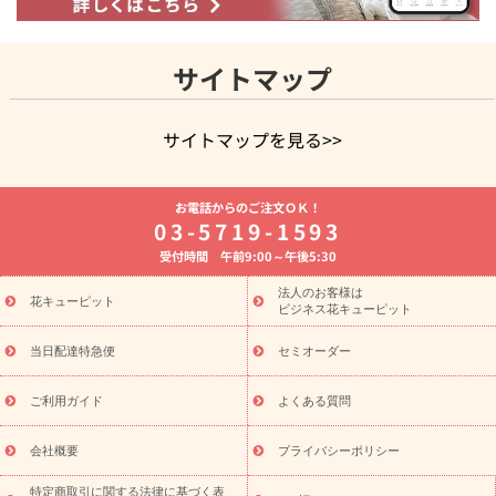
サイトマップ
サイトマップを見る>>
よく贈られる花
お祝いの花特集
誕生日フラワーギフト特集
お電話からのご注文ＯＫ！
8月の誕生花(トルコキキョウ)
開店・開業祝い
退職祝い
結
03-5719-1593
婚記念日
お供え・お悔やみ
お供え・お悔やみの花
四十九日
受付時間 午前9:00～午後5:30
法要以降に贈る花
通夜・葬儀に贈る花
胡蝶蘭・花鉢
プリザ
ーブドフラワー
季節のイベント
ひまわり ギフト・プレゼント
法人のお客様は
季節のイベント
花キューピット
特集
お盆 花（新盆・初盆）
お盆 花（新
ビジネス花キューピット
盆・初盆）
お盆 花（新盆・初盆）
お盆・お供え 花とセットギ
フト
お盆・お供え プリザーブドフラワー
ひまわり ギフト・プ
当日配達特急便
セミオーダー
レゼント特集
夏の花贈り・お中元・暑中見舞い 花のギフト特集
敬老の日におくる花ギフト・プレゼント特集
敬老の日におくる
ご利用ガイド
よくある質問
花ギフト・プレゼント特集
敬老の日 花のおすすめランキング
敬
老の日 花鉢植えのギフト・プレゼント特集
敬老の日 花とセットギ
会社概要
プライバシーポリシー
フト・プレゼント特集
敬老の日の花 全てのギフト一覧
キャン
ペーン
映画『ウォーターガーディアンズ』コラボキャンペーン
特定商取引に関する法律に基づく表