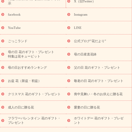
X（旧Twitter）
示
誕生日の花を探す
「きょう誕生日なんです」キャンペーン
誕生日フラワーギフト
誕生日フラワーギフト特集
誕生日フラワ
facebook
Instagram
ーギフト商品一覧
バラ
ユリ
トルコキキョウ
8月の誕生花
(トルコキキョウ)
9月の誕生花(リンドウ)
誕生日セットギフト
YouTube
LINE
用途か
キャンペーン
「きょう誕生日なんです」キャンペーン
ら探す
お祝いの花特集
当日配達特急便
お祝い商品一覧
お
ごっこランド
公式ブログ“花だより”
祝い
開店・開業祝い
新築・引っ越し祝い
退職祝い
結婚記
念日
結婚祝い
出産祝い
退院祝い・快気祝い
還暦祝い・長
母の日 花のギフト・プレゼント
母の日産直花鉢
特集は花キューピット
寿祝い
プチギフト
ペットのお祝いフラワー
お中元・暑中見
舞い
敬老の日
お供え・お悔やみ
当日配達特急便 お供え
お
母の日おすすめランキング
父の日 花のギフト・プレゼント
供え・お悔やみ商品一覧
お供え・お悔やみの花
四十九日法要以
降に贈る花
通夜・葬儀に贈る花
お供え お花とセットギフト
お盆 花（新盆・初盆）
敬老の日 花のギフト・プレゼント
お供え プリザーブドフラワー
ペットのお供えフラワー
お盆（新
盆・初盆）
その他
お祝い返し
お見舞い
お取り寄せギフト
ビジネス用
ご自宅用
観葉植物
ミディ胡蝶蘭
プリザーブ
クリスマス 花のギフト・プレゼント
喪中見舞い・冬のお供えに贈る花
スタイルから探す
ドフラワー
アレンジメント
花束
スタ
ンド花
お祝い
お供え・お悔やみ
胡蝶蘭
胡蝶蘭・花鉢
ミ
成人の日に贈る花
愛妻の日に贈る花
ディ胡蝶蘭・お祝い
ミディ胡蝶蘭・お供え
世界初の青色胡蝶蘭
フラワーバレンタイン 花のギフト・
ホワイトデー 花のギフト・プレゼ
観葉植物
観葉植物
産直多肉植物
プリザーブドフラワー
プレゼント
ント
お祝い
お供え・お悔やみ
花とセットギフト
セミオーダー