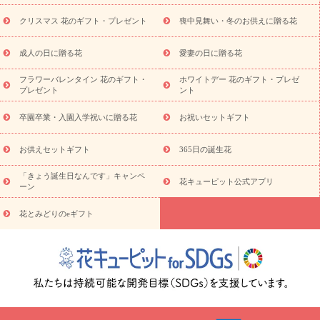
盆・初盆）
その他
お祝い返し
お見舞い
お取り寄せギフト
ビジネス用
ご自宅用
観葉植物
ミディ胡蝶蘭
プリザーブ
クリスマス 花のギフト・プレゼント
喪中見舞い・冬のお供えに贈る花
スタイルから探す
ドフラワー
アレンジメント
花束
スタ
ンド花
お祝い
お供え・お悔やみ
胡蝶蘭
胡蝶蘭・花鉢
ミ
成人の日に贈る花
愛妻の日に贈る花
ディ胡蝶蘭・お祝い
ミディ胡蝶蘭・お供え
世界初の青色胡蝶蘭
フラワーバレンタイン 花のギフト・
ホワイトデー 花のギフト・プレゼ
観葉植物
観葉植物
産直多肉植物
プリザーブドフラワー
プレゼント
ント
お祝い
お供え・お悔やみ
花とセットギフト
セミオーダー
プチギフト（hanamore -ハナモア-）
花とみどりのeギフト
花
卒園卒業・入園入学祝いに贈る花
お祝いセットギフト
キューピットのeGfit
カラー
ピンク
イエローオレンジ
レッ
予算から探す
ド
お花の種類
バラ
ユリ
トルコキキョウ
お供えセットギフト
365日の誕生花
お祝い
お祝い・
3000円～
お祝い・
4000円～
お祝い・
5000円～
お祝い・
7000円～
お祝い・
10000円～
お供え・お
「きょう誕生日なんです」キャンペ
花キューピット公式アプリ
ーン
悔やみ
お供え・お悔やみ・
3000円～
お供え・お悔やみ・
5000
円～
お供え・お悔やみ・
7000円～
お供え・お悔やみ・
10000
花とみどりのeギフト
読み物
円～
注目されている記事
365日の誕生花カレンダー
開店・開業祝
いのマナー
定年退職祝いのマナー
お祝いを贈るときのマナー・
ルール
花キューピットのお祝いコラム一覧
誕生日のお花を「色
彩心理学」で選ぶ方法
結婚祝いの予算相場
出産祝いお役立ち情
報
転職祝いのマナー基礎知識
ペットのお祝いワンポイントアド
バイス
スタンド花（フラスタ）のマナー
お見舞いのマナーとル