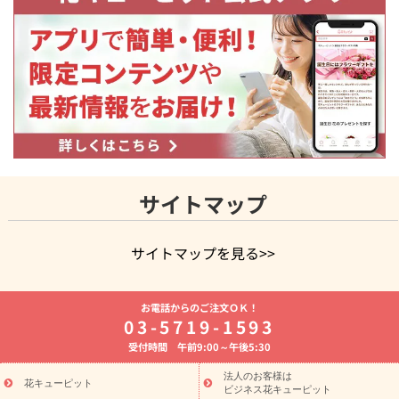
サイトマップ
サイトマップを見る>>
よく贈られる花
お祝いの花特集
誕生日フラワーギフト特集
お電話からのご注文ＯＫ！
8月の誕生花(トルコキキョウ)
開店・開業祝い
退職祝い
結
03-5719-1593
婚記念日
お供え・お悔やみ
お供え・お悔やみの花
四十九日
受付時間 午前9:00～午後5:30
法要以降に贈る花
通夜・葬儀に贈る花
胡蝶蘭・花鉢
プリザ
ーブドフラワー
季節のイベント
ひまわり ギフト・プレゼント
法人のお客様は
季節のイベント
花キューピット
特集
お盆 花（新盆・初盆）
お盆 花（新
ビジネス花キューピット