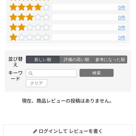
0件
0件
0件
0件
並び替
新しい順
評価の高い順
参考になった順
え
キーワ
検索
ード
クリア
現在、商品レビューの投稿はありません。
ログインして レビューを書く