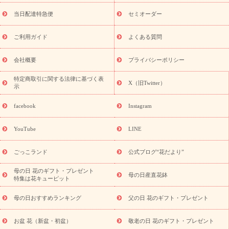
盆・初盆）
お盆 花（新盆・初盆）
お盆・お供え 花とセットギ
フト
お盆・お供え プリザーブドフラワー
ひまわり ギフト・プ
当日配達特急便
セミオーダー
レゼント特集
夏の花贈り・お中元・暑中見舞い 花のギフト特集
敬老の日におくる花ギフト・プレゼント特集
敬老の日におくる
ご利用ガイド
よくある質問
花ギフト・プレゼント特集
敬老の日 花のおすすめランキング
敬
老の日 花鉢植えのギフト・プレゼント特集
敬老の日 花とセットギ
会社概要
プライバシーポリシー
フト・プレゼント特集
敬老の日の花 全てのギフト一覧
キャン
ペーン
映画『ウォーターガーディアンズ』コラボキャンペーン
特定商取引に関する法律に基づく表
X（旧Twitter）
示
誕生日の花を探す
「きょう誕生日なんです」キャンペーン
誕生日フラワーギフト
誕生日フラワーギフト特集
誕生日フラワ
facebook
Instagram
ーギフト商品一覧
バラ
ユリ
トルコキキョウ
8月の誕生花
(トルコキキョウ)
9月の誕生花(リンドウ)
誕生日セットギフト
YouTube
LINE
用途か
キャンペーン
「きょう誕生日なんです」キャンペーン
ら探す
お祝いの花特集
当日配達特急便
お祝い商品一覧
お
ごっこランド
公式ブログ“花だより”
祝い
開店・開業祝い
新築・引っ越し祝い
退職祝い
結婚記
念日
結婚祝い
出産祝い
退院祝い・快気祝い
還暦祝い・長
母の日 花のギフト・プレゼント
母の日産直花鉢
特集は花キューピット
寿祝い
プチギフト
ペットのお祝いフラワー
お中元・暑中見
舞い
敬老の日
お供え・お悔やみ
当日配達特急便 お供え
お
母の日おすすめランキング
父の日 花のギフト・プレゼント
供え・お悔やみ商品一覧
お供え・お悔やみの花
四十九日法要以
降に贈る花
通夜・葬儀に贈る花
お供え お花とセットギフト
お盆 花（新盆・初盆）
敬老の日 花のギフト・プレゼント
お供え プリザーブドフラワー
ペットのお供えフラワー
お盆（新