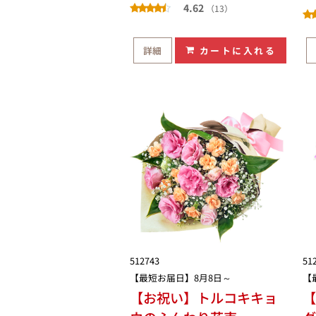
4.62
（13）
詳細
カートに入れる
512743
51
【最短お届日】8月8日～
【
【お祝い】トルコキキョ
【