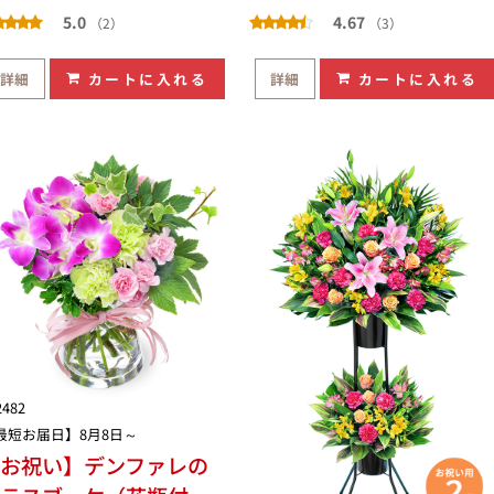
5.0
4.67
（2）
（3）
詳細
カートに入れる
詳細
カートに入れる
2482
最短お届日】8月8日～
お祝い】デンファレの