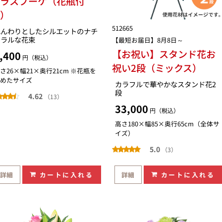
グラスブーケ（花瓶付
き）
512665
ふんわりとしたシルエットのナチ
ュラルな花束
【最短お届日】8月8日～
【お祝い】スタンド花お
,400
円（税込）
祝い2段（ミックス）
さ26×幅21×奥行21cm ※花瓶を
めたサイズ
カラフルで華やかなスタンド花2
段
4.62
（13）
33,000
円（税込）
高さ180×幅85×奥行65cm（全体サ
イズ）
5.0
（3）
詳細
カートに入れる
詳細
カートに入れる