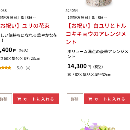
4038
524054
最短お届日】8月8日～
【最短お届日】8月8日～
【お祝い】ユリの花束
【お祝い】白ユリとトル
コキキョウのアレンジメ
優しい気持ちになれる華やかな花
束！
ント
,400
円（税込）
ボリューム満点の豪華アレンジメ
ント
さ68×幅40×奥行23cm
14,300
円（税込）
5.0
（4）
高さ62×幅55×奥行32cm
詳細
カートに入れる
詳細
カートに入れる