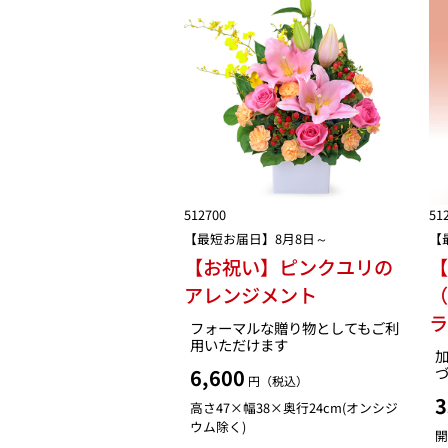
512700
51
【最短お届日】8月8日～
【
【お祝い】ピンクユリの
【
アレンジメント
（
フォーマルな贈り物としてもご利
用いただけます
加
6,600
円（税込）
3
高さ47×幅38×奥行24cm(オンシジ
ウム除く)
開