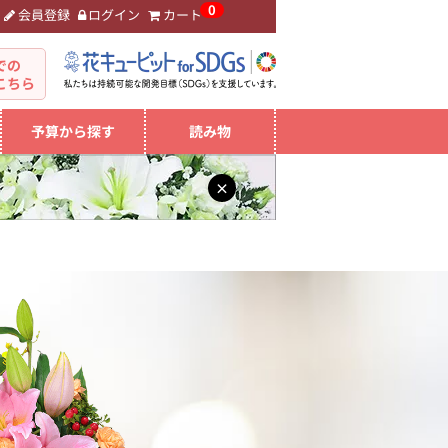
0
会員登録
ログイン
カート
。
での
こちら
予算から探す
読み物
×