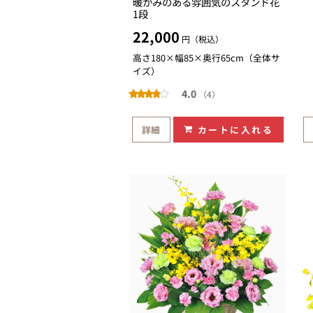
暖かみのある雰囲気のスタンド花
1段
22,000
円（税込）
高さ180×幅85×奥行65cm（全体サ
イズ）
4.0
（4）
詳細
カートに入れる