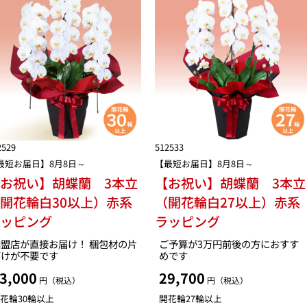
2529
512533
最短お届日】8月8日～
【最短お届日】8月8日～
お祝い】胡蝶蘭 3本立
【お祝い】胡蝶蘭 3本立
開花輪白30以上）赤系
（開花輪白27以上）赤系
ラッピング
ラッピング
盟店が直接お届け！ 梱包材の片
ご予算が3万円前後の方におすす
づけが不要です
めです
3,000
29,700
円（税込）
円（税込）
花輪30輪以上
開花輪27輪以上