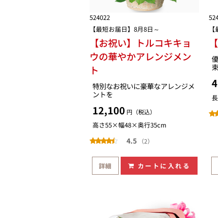
524022
52
【最短お届日】8月8日～
【
【お祝い】トルコキキョ
ウの華やかアレンジメン
ト
4
特別なお祝いに豪華なアレンジメ
ントを
長
12,100
円（税込）
高さ55×幅48×奥行35cm
4.5
（2）
詳細
カートに入れる