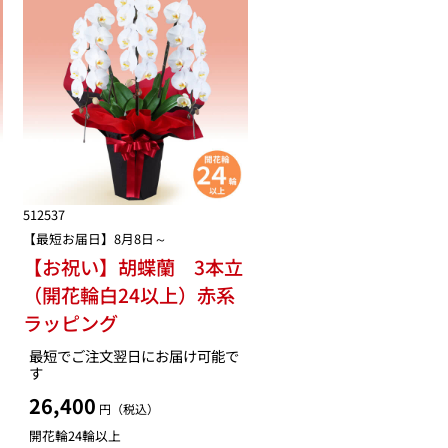
512537
【最短お届日】8月8日～
【お祝い】胡蝶蘭 3本立
（開花輪白24以上）赤系
ラッピング
最短でご注文翌日にお届け可能で
す
26,400
円（税込）
開花輪24輪以上