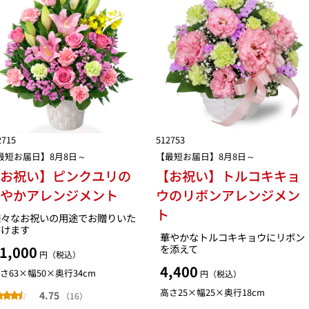
2715
512753
最短お届日】8月8日～
【最短お届日】8月8日～
【お祝い】ピンクユリの
【お祝い】トルコキキョ
華やかアレンジメント
ウのリボンアレンジメン
ト
様々なお祝いの用途でお贈りいた
だけます
華やかなトルコキキョウにリボン
を添えて
1,000
円（税込）
4,400
さ63×幅50×奥行34cm
円（税込）
高さ25×幅25×奥行18cm
4.75
（16）