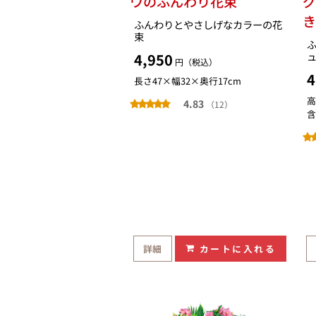
ウのふんわり花束
ふんわりとやさしげなカラーの花
束
4,950
円（税込）
4
長さ47×幅32×奥行17cm
高
4.83
（12）
含
詳細
カートに入れる