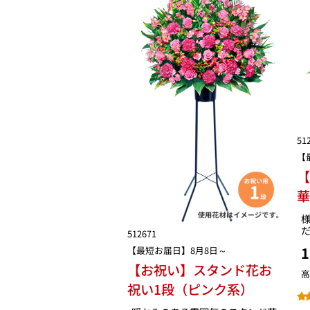
51
【
512671
1
【最短お届日】8月8日～
【お祝い】スタンド花お
高
祝い1段（ピンク系）