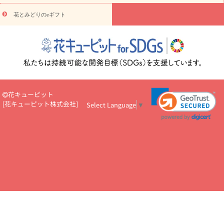
え・お悔やみ・
3000円～
お供え・お悔やみ・
5000円～
お供
読み
え・お悔やみ・
7000円～
お供え・お悔やみ・
10000円～
花とみどりのeギフト
物
注目されている記事
365日の誕生花カレンダー
開店・開業祝
いのマナー
定年退職祝いのマナー
お祝いを贈るときのマナー・
ルール
花キューピットのお祝いコラム一覧
誕生日のお花を「色
彩心理学」で選ぶ方法
結婚祝いの予算相場
出産祝いお役立ち情
報
転職祝いのマナー基礎知識
ペットのお祝いワンポイントアド
バイス
スタンド花（フラスタ）のマナー
お見舞いのマナーとル
花キューピット
ール
新築引っ越し祝いコラム
お祝い花のマナー総まとめ
職
[
花キューピット株式会社
]
Select Language
▼
場上司や先輩へ贈るお祝い花の正解は？
開店祝いの花 選び方ガイ
ド（早見表あり）
お供えを贈るときのマナー・ルール
花キューピットのお供え・
お悔やみ・仏花コラム一覧
花キューピットの仏花のルール・マナ
ーQ&A
ペットの供花の基礎知識とペットロスを癒す向き合い方
一周忌のマナー
四十九日の基礎知識
お盆のルール・マナー
お彼岸のルール・マナー
キリスト教のお葬式の流れ【マナー基礎
知識】
お供え花のマナー総まとめ
仏花の選び方ガイド（早見表
あり)
花キューピット×専門家
CO2排出量削減 / SDGsを考える
プロ直伝10のテクニック
花美人5人の「花のある暮らし」
美
しい“花とお祝い”の世界
花贈りをもっと楽しみたい
男性は花を