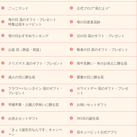
ら探す
お祝いの花特集
当日配達特急便
お祝い商品一覧
お
ごっこランド
公式ブログ“花だより”
祝い
開店・開業祝い
新築・引っ越し祝い
退職祝い
結婚記
念日
結婚祝い
出産祝い
退院祝い・快気祝い
還暦祝い・長
母の日 花のギフト・プレゼント
母の日産直花鉢
特集は花キューピット
寿祝い
プチギフト
ペットのお祝いフラワー
お中元・暑中見
舞い
敬老の日
お供え・お悔やみ
お供え・お悔やみ商品一覧
母の日おすすめランキング
父の日 花のギフト・プレゼント
お供え・お悔やみの花
四十九日法要以降に贈る花
通夜・葬儀
に贈る花
お供え お花とセットギフト
お供え プリザーブドフラ
お盆 花（新盆・初盆）
敬老の日 花のギフト・プレゼント
ワー
ペットのお供えフラワー
お盆（新盆・初盆）
その他
お祝い返し
お見舞い
お取り寄せギフト
ビジネス用
ご自宅
スタイル
クリスマス 花のギフト・プレゼント
喪中見舞い・冬のお供えに贈る花
用
観葉植物
ミディ胡蝶蘭
プリザーブドフラワー
から探す
アレンジメント
花束
スタンド花
お祝い
お供
成人の日に贈る花
愛妻の日に贈る花
え・お悔やみ
胡蝶蘭
胡蝶蘭・花鉢
ミディ胡蝶蘭・お祝い
ミディ胡蝶蘭・お供え
世界初の青色胡蝶蘭
観葉植物
観葉植
フラワーバレンタイン 花のギフト・
ホワイトデー 花のギフト・プレゼ
物
産直多肉植物
プリザーブドフラワー
お祝い
お供え・お
プレゼント
ント
悔やみ
花とセットギフト
セミオーダー
プチギフト
（hanamore -ハナモア-）
花とみどりのeギフト
花キューピッ
卒園卒業・入園入学祝いに贈る花
お祝いセットギフト
トのeGfit
カラー
ピンク
イエローオレンジ
レッド
お花の
予算から探す
種類
バラ
ユリ
トルコキキョウ
お祝い
お供えセットギフト
365日の誕生花
お祝い・
3000円～
お祝い・
4000円～
お祝い・
5000円～
お
「きょう誕生日なんです」キャンペ
祝い・
7000円～
お祝い・
10000円～
お供え・お悔やみ
お供
花キューピット公式アプリ
ーン