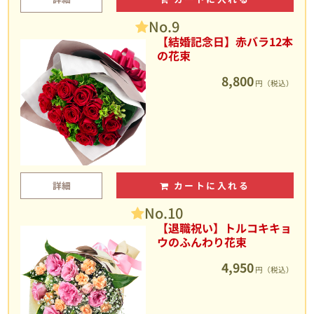
No.9
【結婚記念日】赤バラ12本
の花束
8,800
円（税込）
詳細
カートに入れる
No.10
【退職祝い】トルコキキョ
ウのふんわり花束
4,950
円（税込）