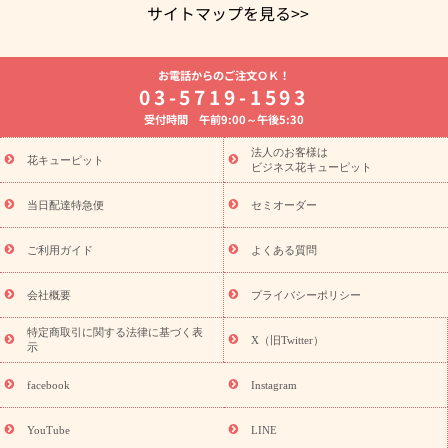
サイトマップを見る>>
よく贈られる花
お祝いの花特集
誕生日フラワーギフト特集
お電話からのご注文ＯＫ！
8月の誕生花(トルコキキョウ)
開店・開業祝い
退職祝い
結
03-5719-1593
婚記念日
お供え・お悔やみ
お供え・お悔やみの花
四十九日
受付時間 午前9:00～午後5:30
法要以降に贈る花
通夜・葬儀に贈る花
胡蝶蘭・花鉢
プリザ
ーブドフラワー
季節のイベント
ひまわり ギフト・プレゼント
法人のお客様は
季節のイベント
花キューピット
特集
お盆 花（新盆・初盆）
お盆 花（新
ビジネス花キューピット
盆・初盆）
お盆 花（新盆・初盆）
お盆・お供え 花とセットギ
フト
お盆・お供え プリザーブドフラワー
ひまわり ギフト・プ
当日配達特急便
セミオーダー
レゼント特集
夏の花贈り・お中元・暑中見舞い 花のギフト特集
敬老の日におくる花ギフト・プレゼント特集
敬老の日におくる
ご利用ガイド
よくある質問
花ギフト・プレゼント特集
敬老の日 花のおすすめランキング
敬
老の日 花鉢植えのギフト・プレゼント特集
敬老の日 花とセットギ
会社概要
プライバシーポリシー
フト・プレゼント特集
敬老の日の花 全てのギフト一覧
キャン
ペーン
映画『ウォーターガーディアンズ』コラボキャンペーン
特定商取引に関する法律に基づく表
X（旧Twitter）
示
誕生日の花を探す
「きょう誕生日なんです」キャンペーン
誕生日フラワーギフト
誕生日フラワーギフト特集
誕生日フラワ
facebook
Instagram
ーギフト商品一覧
バラ
ユリ
トルコキキョウ
8月の誕生花
(トルコキキョウ)
9月の誕生花(リンドウ)
誕生日セットギフト
YouTube
LINE
用途か
キャンペーン
「きょう誕生日なんです」キャンペーン