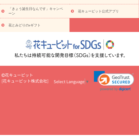
お祝い・
5000円～
お祝い・
7000円～
お祝い・
10000円～
「きょう誕生日なんです」キャンペ
お供え・お悔やみ
お供え・お悔やみ・
3000円～
お供え・お
花キューピット公式アプリ
ーン
悔やみ・
5000円～
お供え・お悔やみ・
7000円～
お供え・お悔
読み物
やみ・
10000円～
花とみどりのeギフト
注目されている記事
365日の誕生花カレンダー
開店・開業祝
いのマナー
定年退職祝いのマナー
お祝いを贈るときのマナー・
ルール
花キューピットのお祝いコラム一覧
誕生日のお花を「色
彩心理学」で選ぶ方法
結婚祝いの予算相場
出産祝いお役立ち情
報
転職祝いのマナー基礎知識
ペットのお祝いワンポイントアド
バイス
スタンド花（フラスタ）のマナー
お見舞いのマナーとル
ール
新築引っ越し祝いコラム
お祝い花のマナー総まとめ
職
花キューピット
場上司や先輩へ贈るお祝い花の正解は？
開店祝いの花 選び方ガイ
[
花キューピット株式会社
]
Select Language
▼
ド（早見表あり）
お供えを贈るときのマナー・ルール
花キューピットのお供え・
お悔やみ・仏花コラム一覧
花キューピットの仏花のルール・マナ
ーQ&A
ペットの供花の基礎知識とペットロスを癒す向き合い方
一周忌のマナー
四十九日の基礎知識
お盆のルール・マナー
お彼岸のルール・マナー
キリスト教のお葬式の流れ【マナー基礎
知識】
お供え花のマナー総まとめ
仏花の選び方ガイド（早見表
あり)
花キューピット×専門家
CO2排出量削減 / SDGsを考える
プロ直伝10のテクニック
花美人5人の「花のある暮らし」
美