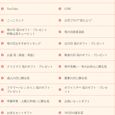
誕生花(トルコキキョウ)
9月の誕生花(リンドウ)
誕生日セット
ギフト
キャンペーン
「きょう誕生日なんです」キャンペーン
YouTube
LINE
用途から探す
お祝いの花特集
当日配達特急便
お祝い商品
一覧
お祝い
開店・開業祝い
新築・引っ越し祝い
退職祝い
ごっこランド
公式ブログ“花だより”
結婚記念日
結婚祝い
出産祝い
退院祝い・快気祝い
還暦
祝い・長寿祝い
プチギフト
ペットのお祝いフラワー
お中
母の日 花のギフト・プレゼント
母の日産直花鉢
特集は花キューピット
元・暑中見舞い
敬老の日
お供え・お悔やみ
当日配達特急便
お供え
お供え・お悔やみ商品一覧
お供え・お悔やみの花
四
母の日おすすめランキング
父の日 花のギフト・プレゼント
十九日法要以降に贈る花
通夜・葬儀に贈る花
お供え お花とセッ
トギフト
お供え プリザーブドフラワー
ペットのお供えフラワー
お盆 花（新盆・初盆）
敬老の日 花のギフト・プレゼント
お盆（新盆・初盆）
その他
お祝い返し
お見舞い
お取り
寄せギフト
ビジネス用
ご自宅用
観葉植物
ミディ胡蝶蘭
クリスマス 花のギフト・プレゼント
喪中見舞い・冬のお供えに贈る花
スタイルから探す
プリザーブドフラワー
アレンジメント
花束
スタンド花
お祝い
お供え・お悔やみ
胡蝶蘭
胡蝶
成人の日に贈る花
愛妻の日に贈る花
蘭・花鉢
ミディ胡蝶蘭・お祝い
ミディ胡蝶蘭・お供え
世界初
の青色胡蝶蘭
観葉植物
観葉植物
産直多肉植物
プリザーブ
フラワーバレンタイン 花のギフト・
ホワイトデー 花のギフト・プレゼ
ドフラワー
お祝い
お供え・お悔やみ
花とセットギフト
セ
プレゼント
ント
ミオーダー
プチギフト（hanamore -ハナモア-）
花とみどりの
eギフト
花キューピットのeGfit
カラー
ピンク
イエローオ
卒園卒業・入園入学祝いに贈る花
お祝いセットギフト
予
レンジ
レッド
お花の種類
バラ
ユリ
トルコキキョウ
算から探す
お祝い
お祝い・
3000円～
お祝い・
4000円～
お供えセットギフト
365日の誕生花