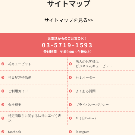
サイトマップ
サイトマップを見る>>
よく贈られる花
お祝いの花特集
誕生日フラワーギフト特集
お電話からのご注文ＯＫ！
8月の誕生花(トルコキキョウ)
開店・開業祝い
退職祝い
結
03-5719-1593
婚記念日
お供え・お悔やみ
お供え・お悔やみの花
四十九日
受付時間 午前9:00～午後5:30
法要以降に贈る花
通夜・葬儀に贈る花
胡蝶蘭・花鉢
プリザ
ーブドフラワー
季節のイベント
ひまわり ギフト・プレゼント
法人のお客様は
季節のイベント
花キューピット
特集
お盆 花（新盆・初盆）
お盆 花（新
ビジネス花キューピット
盆・初盆）
お盆 花（新盆・初盆）
お盆・お供え 花とセットギ
フト
お盆・お供え プリザーブドフラワー
ひまわり ギフト・プ
当日配達特急便
セミオーダー
レゼント特集
夏の花贈り・お中元・暑中見舞い 花のギフト特集
敬老の日におくる花ギフト・プレゼント特集
敬老の日におくる
ご利用ガイド
よくある質問
花ギフト・プレゼント特集
敬老の日 花のおすすめランキング
敬
老の日 花鉢植えのギフト・プレゼント特集
敬老の日 花とセットギ
会社概要
プライバシーポリシー
フト・プレゼント特集
敬老の日の花 全てのギフト一覧
キャン
誕生日の花を
特定商取引に関する法律に基づく表
ペーン
「きょう誕生日なんです」キャンペーン
X（旧Twitter）
示
探す
誕生日フラワーギフト
誕生日フラワーギフト特集
誕生
日フラワーギフト商品一覧
バラ
ユリ
トルコキキョウ
8月の
facebook
Instagram