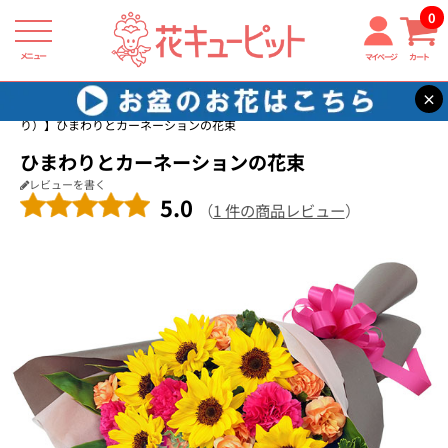
0
メニュー
マイページ
カート
×
花キューピット
7月の誕生花（ひまわり）
【7月の誕生花（ひまわ
り）】ひまわりとカーネーションの花束
ひまわりとカーネーションの花束
レビューを書く
5.0
（
1 件の商品レビュー
）