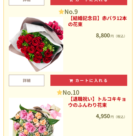
No.9
【結婚記念日】赤バラ12本
の花束
8,800
円（税込）
詳細
カートに入れる
No.10
【退職祝い】トルコキキョ
ウのふんわり花束
4,950
円（税込）