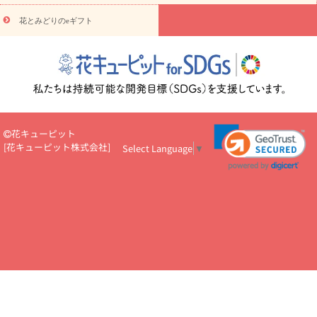
え・お悔やみ・
3000円～
お供え・お悔やみ・
5000円～
お供
読み
え・お悔やみ・
7000円～
お供え・お悔やみ・
10000円～
花とみどりのeギフト
物
注目されている記事
365日の誕生花カレンダー
開店・開業祝
いのマナー
定年退職祝いのマナー
お祝いを贈るときのマナー・
ルール
花キューピットのお祝いコラム一覧
誕生日のお花を「色
彩心理学」で選ぶ方法
結婚祝いの予算相場
出産祝いお役立ち情
報
転職祝いのマナー基礎知識
ペットのお祝いワンポイントアド
バイス
スタンド花（フラスタ）のマナー
お見舞いのマナーとル
花キューピット
ール
新築引っ越し祝いコラム
お祝い花のマナー総まとめ
職
[
花キューピット株式会社
]
Select Language
▼
場上司や先輩へ贈るお祝い花の正解は？
開店祝いの花 選び方ガイ
ド（早見表あり）
お供えを贈るときのマナー・ルール
花キューピットのお供え・
お悔やみ・仏花コラム一覧
花キューピットの仏花のルール・マナ
ーQ&A
ペットの供花の基礎知識とペットロスを癒す向き合い方
一周忌のマナー
四十九日の基礎知識
お盆のルール・マナー
お彼岸のルール・マナー
キリスト教のお葬式の流れ【マナー基礎
知識】
お供え花のマナー総まとめ
仏花の選び方ガイド（早見表
あり)
花キューピット×専門家
CO2排出量削減 / SDGsを考える
プロ直伝10のテクニック
花美人5人の「花のある暮らし」
美
しい“花とお祝い”の世界
花贈りをもっと楽しみたい
男性は花を