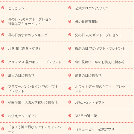
ら探す
お祝いの花特集
当日配達特急便
お祝い商品一覧
お
ごっこランド
公式ブログ“花だより”
祝い
開店・開業祝い
新築・引っ越し祝い
退職祝い
結婚記
念日
結婚祝い
出産祝い
退院祝い・快気祝い
還暦祝い・長
母の日 花のギフト・プレゼント
母の日産直花鉢
特集は花キューピット
寿祝い
プチギフト
ペットのお祝いフラワー
お中元・暑中見
舞い
敬老の日
お供え・お悔やみ
お供え・お悔やみ商品一覧
母の日おすすめランキング
父の日 花のギフト・プレゼント
お供え・お悔やみの花
四十九日法要以降に贈る花
通夜・葬儀
に贈る花
お供え お花とセットギフト
お供え プリザーブドフラ
お盆 花（新盆・初盆）
敬老の日 花のギフト・プレゼント
ワー
ペットのお供えフラワー
お盆（新盆・初盆）
その他
お祝い返し
お見舞い
お取り寄せギフト
ビジネス用
ご自宅
スタイル
クリスマス 花のギフト・プレゼント
喪中見舞い・冬のお供えに贈る花
用
観葉植物
ミディ胡蝶蘭
プリザーブドフラワー
から探す
アレンジメント
花束
スタンド花
お祝い
お供
成人の日に贈る花
愛妻の日に贈る花
え・お悔やみ
胡蝶蘭
胡蝶蘭・花鉢
ミディ胡蝶蘭・お祝い
ミディ胡蝶蘭・お供え
世界初の青色胡蝶蘭
観葉植物
観葉植
フラワーバレンタイン 花のギフト・
ホワイトデー 花のギフト・プレゼ
物
産直多肉植物
プリザーブドフラワー
お祝い
お供え・お
プレゼント
ント
悔やみ
花とセットギフト
セミオーダー
プチギフト
（hanamore -ハナモア-）
花とみどりのeギフト
花キューピッ
卒園卒業・入園入学祝いに贈る花
お祝いセットギフト
トのeGfit
カラー
ピンク
イエローオレンジ
レッド
お花の
予算から探す
種類
バラ
ユリ
トルコキキョウ
お祝い
お供えセットギフト
365日の誕生花
お祝い・
3000円～
お祝い・
4000円～
お祝い・
5000円～
お
「きょう誕生日なんです」キャンペ
祝い・
7000円～
お祝い・
10000円～
お供え・お悔やみ
お供
花キューピット公式アプリ
ーン