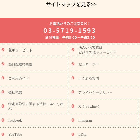
サイトマップを見る>>
よく贈られる花
お祝いの花特集
誕生日フラワーギフト特集
お電話からのご注文ＯＫ！
8月の誕生花(トルコキキョウ)
開店・開業祝い
退職祝い
結
03-5719-1593
婚記念日
お供え・お悔やみ
お供え・お悔やみの花
四十九日
受付時間 午前9:00～午後5:30
法要以降に贈る花
通夜・葬儀に贈る花
胡蝶蘭・花鉢
プリザ
ーブドフラワー
季節のイベント
ひまわり ギフト・プレゼント
法人のお客様は
季節のイベント
花キューピット
特集
お盆 花（新盆・初盆）
お盆 花（新
ビジネス花キューピット
盆・初盆）
お盆 花（新盆・初盆）
お盆・お供え 花とセットギ
フト
お盆・お供え プリザーブドフラワー
ひまわり ギフト・プ
当日配達特急便
セミオーダー
レゼント特集
夏の花贈り・お中元・暑中見舞い 花のギフト特集
敬老の日におくる花ギフト・プレゼント特集
敬老の日におくる
ご利用ガイド
よくある質問
花ギフト・プレゼント特集
敬老の日 花のおすすめランキング
敬
老の日 花鉢植えのギフト・プレゼント特集
敬老の日 花とセットギ
会社概要
プライバシーポリシー
フト・プレゼント特集
敬老の日の花 全てのギフト一覧
キャン
ペーン
映画『ウォーターガーディアンズ』コラボキャンペーン
特定商取引に関する法律に基づく表
X（旧Twitter）
示
誕生日の花を探す
「きょう誕生日なんです」キャンペーン
誕生日フラワーギフト
誕生日フラワーギフト特集
誕生日フラワ
facebook
Instagram
ーギフト商品一覧
バラ
ユリ
トルコキキョウ
8月の誕生花
(トルコキキョウ)
9月の誕生花(リンドウ)
誕生日セットギフト
YouTube
LINE
用途か
キャンペーン
「きょう誕生日なんです」キャンペーン