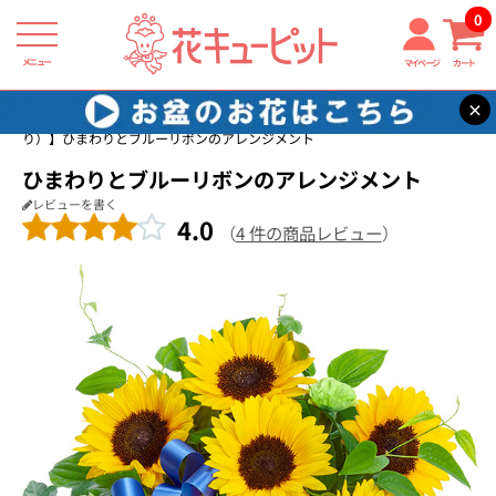
0
メニュー
マイページ
カート
×
花キューピット
7月の誕生花（ひまわり）
【7月の誕生花（ひまわ
り）】ひまわりとブルーリボンのアレンジメント
ひまわりとブルーリボンのアレンジメント
レビューを書く
4.0
（
4 件の商品レビュー
）