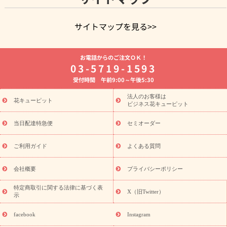
サイトマップを見る>>
よく贈られる花
お祝いの花特集
誕生日フラワーギフト特集
お電話からのご注文ＯＫ！
8月の誕生花(トルコキキョウ)
開店・開業祝い
退職祝い
結
03-5719-1593
婚記念日
お供え・お悔やみ
お供え・お悔やみの花
四十九日
受付時間 午前9:00～午後5:30
法要以降に贈る花
通夜・葬儀に贈る花
胡蝶蘭・花鉢
プリザ
ーブドフラワー
季節のイベント
ひまわり ギフト・プレゼント
法人のお客様は
季節のイベント
花キューピット
特集
お盆 花（新盆・初盆）
お盆 花（新
ビジネス花キューピット
盆・初盆）
お盆 花（新盆・初盆）
お盆・お供え 花とセットギ
フト
お盆・お供え プリザーブドフラワー
ひまわり ギフト・プ
当日配達特急便
セミオーダー
レゼント特集
夏の花贈り・お中元・暑中見舞い 花のギフト特集
敬老の日におくる花ギフト・プレゼント特集
敬老の日におくる
ご利用ガイド
よくある質問
花ギフト・プレゼント特集
敬老の日 花のおすすめランキング
敬
老の日 花鉢植えのギフト・プレゼント特集
敬老の日 花とセットギ
会社概要
プライバシーポリシー
フト・プレゼント特集
敬老の日の花 全てのギフト一覧
キャン
誕生日の花を
特定商取引に関する法律に基づく表
ペーン
「きょう誕生日なんです」キャンペーン
X（旧Twitter）
示
探す
誕生日フラワーギフト
誕生日フラワーギフト特集
誕生
日フラワーギフト商品一覧
バラ
ユリ
トルコキキョウ
8月の
facebook
Instagram
誕生花(トルコキキョウ)
9月の誕生花(リンドウ)
誕生日セット