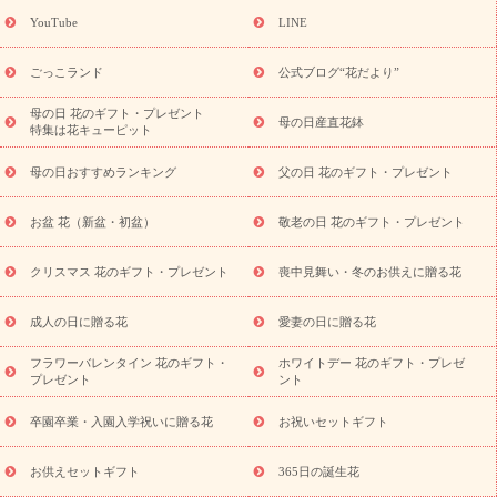
ギフト
キャンペーン
「きょう誕生日なんです」キャンペーン
YouTube
LINE
用途から探す
お祝いの花特集
当日配達特急便
お祝い商品
一覧
お祝い
開店・開業祝い
新築・引っ越し祝い
退職祝い
ごっこランド
公式ブログ“花だより”
結婚記念日
結婚祝い
出産祝い
退院祝い・快気祝い
還暦
祝い・長寿祝い
プチギフト
ペットのお祝いフラワー
お中
母の日 花のギフト・プレゼント
母の日産直花鉢
特集は花キューピット
元・暑中見舞い
敬老の日
お供え・お悔やみ
当日配達特急便
お供え
お供え・お悔やみ商品一覧
お供え・お悔やみの花
四
母の日おすすめランキング
父の日 花のギフト・プレゼント
十九日法要以降に贈る花
通夜・葬儀に贈る花
お供え お花とセッ
トギフト
お供え プリザーブドフラワー
ペットのお供えフラワー
お盆 花（新盆・初盆）
敬老の日 花のギフト・プレゼント
お盆（新盆・初盆）
その他
お祝い返し
お見舞い
お取り
寄せギフト
ビジネス用
ご自宅用
観葉植物
ミディ胡蝶蘭
クリスマス 花のギフト・プレゼント
喪中見舞い・冬のお供えに贈る花
スタイルから探す
プリザーブドフラワー
アレンジメント
花束
スタンド花
お祝い
お供え・お悔やみ
胡蝶蘭
胡蝶
成人の日に贈る花
愛妻の日に贈る花
蘭・花鉢
ミディ胡蝶蘭・お祝い
ミディ胡蝶蘭・お供え
世界初
の青色胡蝶蘭
観葉植物
観葉植物
産直多肉植物
プリザーブ
フラワーバレンタイン 花のギフト・
ホワイトデー 花のギフト・プレゼ
ドフラワー
お祝い
お供え・お悔やみ
花とセットギフト
セ
プレゼント
ント
ミオーダー
プチギフト（hanamore -ハナモア-）
花とみどりの
eギフト
花キューピットのeGfit
カラー
ピンク
イエローオ
卒園卒業・入園入学祝いに贈る花
お祝いセットギフト
予
レンジ
レッド
お花の種類
バラ
ユリ
トルコキキョウ
算から探す
お祝い
お祝い・
3000円～
お祝い・
4000円～
お供えセットギフト
365日の誕生花