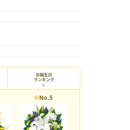
お誕生日
ランキング
No.5