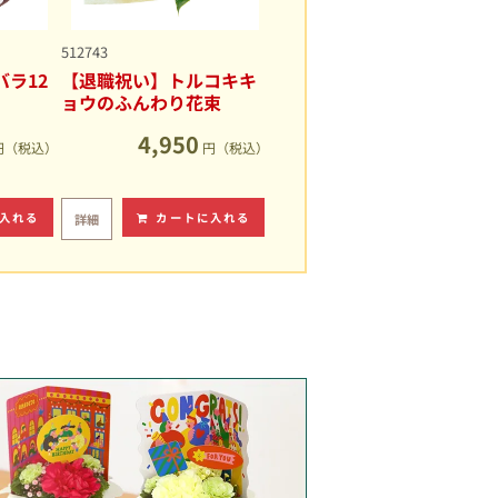
512743
ラ12
【退職祝い】トルコキキ
ョウのふんわり花束
4,950
円（税込）
円（税込）
入れる
カートに入れる
詳細