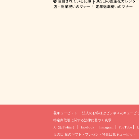
注目されている記事
365日の誕生花カレンダ
店・開業祝いのマナー
定年退職祝いのマナー
花キューピット
法人のお客様は
ビジネス花キューピ
特定商取引に関する法律に基づく表示
X（旧Twitter）
facebook
Instagram
YouTube
L
母の日 花のギフト・プレゼント
特集は花キューピット