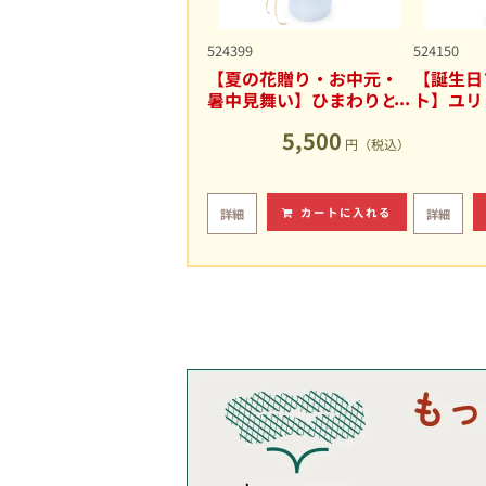
524399
524150
【夏の花贈り・お中元・
【誕生日
暑中見舞い】ひまわりと
ト】ユリ
ユリの爽やかなアレンジ
キュート
5,500
メント
円（税込）
カートに入れる
詳細
詳細