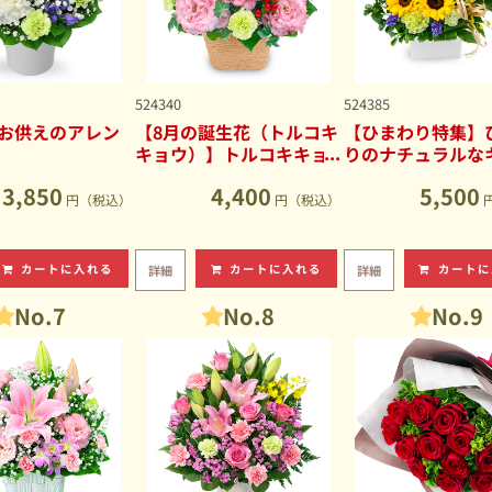
524340
524385
お供えのアレン
【8月の誕生花（トルコキ
【ひまわり特集】
キョウ）】トルコキキョ
りのナチュラルな
ウのナチュラルなアレン
ブアレンジメント
3,850
4,400
5,500
ジメント
円（税込）
円（税込）
カートに入れる
カートに入れる
カートに
詳細
詳細
No.7
No.8
No.9