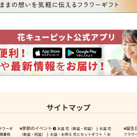
サイトマップ
季節のイベント
誕生
ラワーギ
お盆 花（新盆・初盆）
お盆 花
開業祝
（新盆・初盆）
お盆・お供え 花とセットギフト
お
フラワ