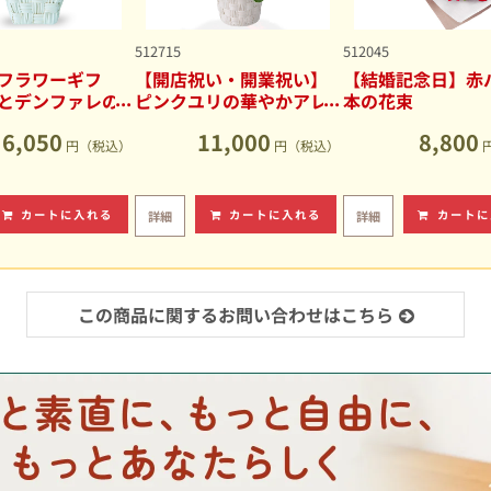
512715
512045
フラワーギフ
【開店祝い・開業祝い】
【結婚記念日】赤バ
とデンファレの
ピンクユリの華やかアレ
本の花束
アレンジメント
ンジメント
6,050
11,000
8,800
円（税込）
円（税込）
カートに入れる
カートに入れる
カートに
詳細
詳細
この商品に関するお問い合わせはこちら