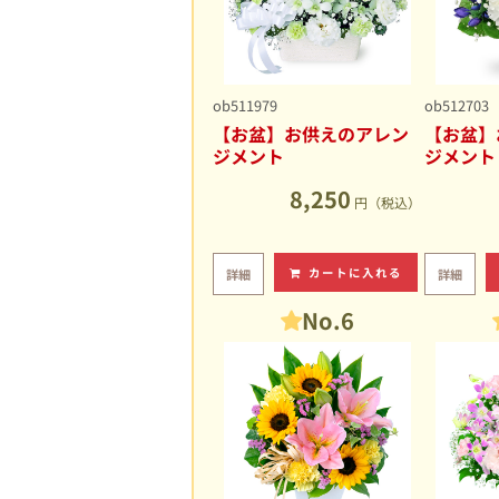
ob511979
ob512703
【お盆】お供えのアレン
【お盆】
ジメント
ジメント
8,250
円（税込）
カートに入れる
詳細
詳細
No.6