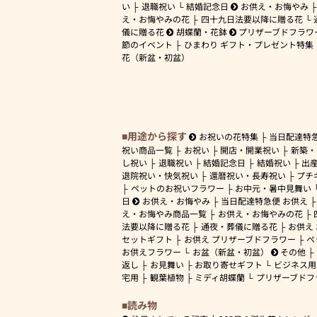
い
退職祝い
結婚記念日
お供え・お悔やみ
え・お悔やみの花
四十九日法要以降に贈る花
儀に贈る花
胡蝶蘭・花鉢
プリザーブドフラワ
節のイベント
ひまわり ギフト・プレゼント特集
花（新盆・初盆）
用途から探す
お祝いの花特集
当日配達特
祝い商品一覧
お祝い
開店・開業祝い
新築・
し祝い
退職祝い
結婚記念日
結婚祝い
出
退院祝い・快気祝い
還暦祝い・長寿祝い
プチ
ペットのお祝いフラワー
お中元・暑中見舞い
日
お供え・お悔やみ
当日配達特急便 お供え
え・お悔やみ商品一覧
お供え・お悔やみの花
法要以降に贈る花
通夜・葬儀に贈る花
お供え
セットギフト
お供え プリザーブドフラワー
ペ
お供えフラワー
お盆（新盆・初盆）
その他
返し
お見舞い
お取り寄せギフト
ビジネス用
宅用
観葉植物
ミディ胡蝶蘭
プリザーブドフ
読み物