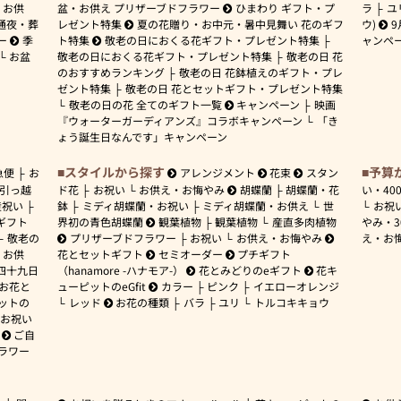
お供
盆・お供え プリザーブドフラワー
ひまわり ギフト・プ
ラ
ユ
通夜・葬
レゼント特集
夏の花贈り・お中元・暑中見舞い 花のギフ
ウ)
9
ー
季
ト特集
敬老の日におくる花ギフト・プレゼント特集
ャンペ
お盆
敬老の日におくる花ギフト・プレゼント特集
敬老の日 花
のおすすめランキング
敬老の日 花鉢植えのギフト・プレ
ゼント特集
敬老の日 花とセットギフト・プレゼント特集
敬老の日の花 全てのギフト一覧
キャンペーン
映画
『ウォーターガーディアンズ』コラボキャンペーン
「き
ょう誕生日なんです」キャンペーン
スタイルから探す
予算
急便
お
アレンジメント
花束
スタン
引っ越
ド花
お祝い
お供え・お悔やみ
胡蝶蘭
胡蝶蘭・花
い・
40
産祝い
鉢
ミディ胡蝶蘭・お祝い
ミディ胡蝶蘭・お供え
世
お祝
ギフト
界初の青色胡蝶蘭
観葉植物
観葉植物
産直多肉植物
やみ・
敬老の
プリザーブドフラワー
お祝い
お供え・お悔やみ
え・お
お供
花とセットギフト
セミオーダー
プチギフト
四十九日
（hanamore -ハナモア-）
花とみどりのeギフト
花キ
 お花と
ューピットのeGfit
カラー
ピンク
イエローオレンジ
ットの
レッド
お花の種類
バラ
ユリ
トルコキキョウ
お祝い
ご自
ラワー