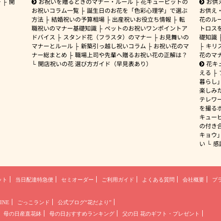
ー
開
お祝いを贈るときのマナー・ルール
花キューピットの
お供
お祝いコラム一覧
誕生日のお花を「色彩心理学」で選ぶ
お供え
方法
結婚祝いの予算相場
出産祝いお役立ち情報
転
花のルー
職祝いのマナー基礎知識
ペットのお祝いワンポイントア
トロス
ドバイス
スタンド花（フラスタ）のマナー
お見舞いの
礎知識
マナーとルール
新築引っ越し祝いコラム
お祝い花のマ
キリ
ナー総まとめ
職場上司や先輩へ贈るお祝い花の正解は？
花のマ
開店祝いの花 選び方ガイド（早見表あり）
花キ
える
暮らし
楽しみ
テレワ
を撮る
キュー
の付き
キョウ
い
感
ット
当日配達特急便
セミオーダー
ご利用ガイド
よくある質問
会社概要
プ
INE
ごっこランド
公式ブログ“花だより”
母の日産直花鉢
母の日おすすめランキング
父の日 花のギフト・プレゼント