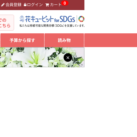
0
会員登録
ログイン
カート
。
での
こちら
予算から探す
読み物
×