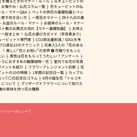
えを贈るときのマナー・ルール
花キューピットの
・お悔やみ・仏花コラム一覧
花キューピットの仏
ル・マナーQ&A
ペットの供花の基礎知識とペッ
を癒す向き合い方
一周忌のマナー
四十九日の基
お盆のルール・マナー
お彼岸のルール・マナー
スト教のお葬式の流れ【マナー基礎知識】
お供え
ナー総まとめ
仏花の選び方ガイド（早見表あり)
ューピット×専門家
CO2排出量削減 / SDGsを考
プロ直伝10のテクニック
花美人5人の「花のある
」
美しい“花とお祝い”の世界
花贈りをもっと
たい
男性は花をもらってうれしい？アンケート
ークにおすすめの観葉植物・花
室内でお花の写真
ポイントを紹介
フラワーアレンジメント診断
花
ピットの10の特徴
1年間の記念日一覧
カップル
合って〇日記念日コラム
8月の誕生花「トルコキ
」について
プリザーブドフラワーについて知りた
謝の意味を持つ花の種類
ライバシーポリシー