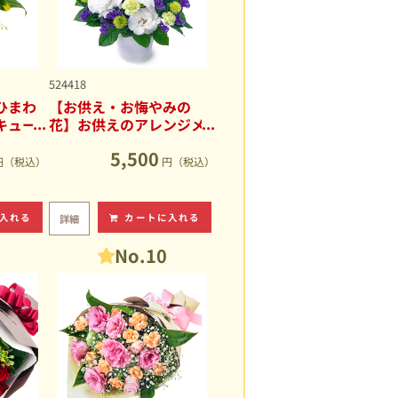
524418
ひまわ
【お供え・お悔やみの
キュー
花】お供えのアレンジメ
ント
5,500
円（税込）
円（税込）
入れる
カートに入れる
詳細
No.10