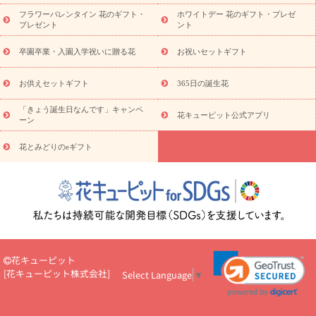
ディ胡蝶蘭・お祝い
ミディ胡蝶蘭・お供え
世界初の青色胡蝶蘭
フラワーバレンタイン 花のギフト・
ホワイトデー 花のギフト・プレゼ
観葉植物
観葉植物
産直多肉植物
プリザーブドフラワー
プレゼント
ント
お祝い
お供え・お悔やみ
花とセットギフト
セミオーダー
プチギフト（hanamore -ハナモア-）
花とみどりのeギフト
花
卒園卒業・入園入学祝いに贈る花
お祝いセットギフト
キューピットのeGfit
カラー
ピンク
イエローオレンジ
レッ
予算から探す
ド
お花の種類
バラ
ユリ
トルコキキョウ
お供えセットギフト
365日の誕生花
お祝い
お祝い・
3000円～
お祝い・
4000円～
お祝い・
5000円～
お祝い・
7000円～
お祝い・
10000円～
お供え・お
「きょう誕生日なんです」キャンペ
花キューピット公式アプリ
ーン
悔やみ
お供え・お悔やみ・
3000円～
お供え・お悔やみ・
5000
円～
お供え・お悔やみ・
7000円～
お供え・お悔やみ・
10000
花とみどりのeギフト
読み物
円～
注目されている記事
365日の誕生花カレンダー
開店・開業祝
いのマナー
定年退職祝いのマナー
お祝いを贈るときのマナー・
ルール
花キューピットのお祝いコラム一覧
誕生日のお花を「色
彩心理学」で選ぶ方法
結婚祝いの予算相場
出産祝いお役立ち情
報
転職祝いのマナー基礎知識
ペットのお祝いワンポイントアド
バイス
スタンド花（フラスタ）のマナー
お見舞いのマナーとル
花キューピット
ール
新築引っ越し祝いコラム
お祝い花のマナー総まとめ
職
[
花キューピット株式会社
]
Select Language
▼
場上司や先輩へ贈るお祝い花の正解は？
開店祝いの花 選び方ガイ
ド（早見表あり）
お供えを贈るときのマナー・ルール
花キューピットのお供え・