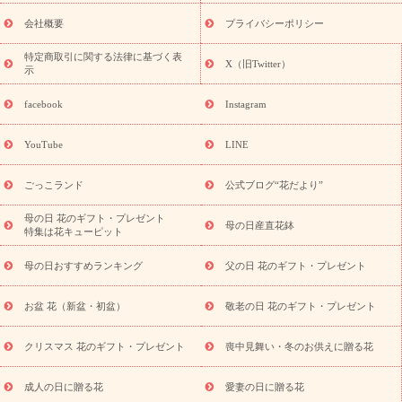
花ギフト・プレゼント特集
敬老の日 花のおすすめランキング
敬
老の日 花鉢植えのギフト・プレゼント特集
敬老の日 花とセットギ
会社概要
プライバシーポリシー
フト・プレゼント特集
敬老の日の花 全てのギフト一覧
キャン
ペーン
映画『ウォーターガーディアンズ』コラボキャンペーン
特定商取引に関する法律に基づく表
X（旧Twitter）
示
誕生日の花を探す
「きょう誕生日なんです」キャンペーン
誕生日フラワーギフト
誕生日フラワーギフト特集
誕生日フラワ
facebook
Instagram
ーギフト商品一覧
バラ
ユリ
トルコキキョウ
8月の誕生花
(トルコキキョウ)
9月の誕生花(リンドウ)
誕生日セットギフト
YouTube
LINE
用途か
キャンペーン
「きょう誕生日なんです」キャンペーン
ら探す
お祝いの花特集
当日配達特急便
お祝い商品一覧
お
ごっこランド
公式ブログ“花だより”
祝い
開店・開業祝い
新築・引っ越し祝い
退職祝い
結婚記
念日
結婚祝い
出産祝い
退院祝い・快気祝い
還暦祝い・長
母の日 花のギフト・プレゼント
母の日産直花鉢
特集は花キューピット
寿祝い
プチギフト
ペットのお祝いフラワー
お中元・暑中見
舞い
敬老の日
お供え・お悔やみ
当日配達特急便 お供え
お
母の日おすすめランキング
父の日 花のギフト・プレゼント
供え・お悔やみ商品一覧
お供え・お悔やみの花
四十九日法要以
降に贈る花
通夜・葬儀に贈る花
お供え お花とセットギフト
お盆 花（新盆・初盆）
敬老の日 花のギフト・プレゼント
お供え プリザーブドフラワー
ペットのお供えフラワー
お盆（新
盆・初盆）
その他
お祝い返し
お見舞い
お取り寄せギフト
ビジネス用
ご自宅用
観葉植物
ミディ胡蝶蘭
プリザーブ
クリスマス 花のギフト・プレゼント
喪中見舞い・冬のお供えに贈る花
スタイルから探す
ドフラワー
アレンジメント
花束
スタ
ンド花
お祝い
お供え・お悔やみ
胡蝶蘭
胡蝶蘭・花鉢
ミ
成人の日に贈る花
愛妻の日に贈る花