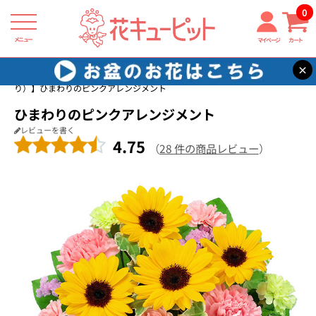
0
メニュー
マイページ
カート
×
花キューピット
7月の誕生花（ひまわり）
【7月の誕生花（ひまわ
り）】ひまわりのピンクアレンジメント
ひまわりのピンクアレンジメント
レビューを書く
4.75
（
28 件の商品レビュー
）