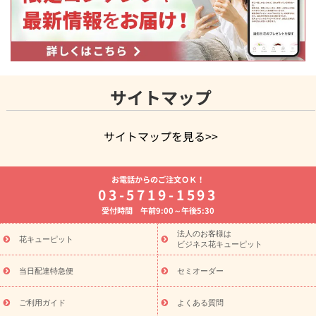
サイトマップ
サイトマップを見る>>
よく贈られる花
お祝いの花特集
誕生日フラワーギフト特集
お電話からのご注文ＯＫ！
8月の誕生花(トルコキキョウ)
開店・開業祝い
退職祝い
結
03-5719-1593
婚記念日
お供え・お悔やみ
お供え・お悔やみの花
四十九日
受付時間 午前9:00～午後5:30
法要以降に贈る花
通夜・葬儀に贈る花
胡蝶蘭・花鉢
プリザ
ーブドフラワー
季節のイベント
ひまわり ギフト・プレゼント
法人のお客様は
季節のイベント
花キューピット
特集
お盆 花（新盆・初盆）
お盆 花（新
ビジネス花キューピット
盆・初盆）
お盆 花（新盆・初盆）
お盆・お供え 花とセットギ
フト
お盆・お供え プリザーブドフラワー
ひまわり ギフト・プ
当日配達特急便
セミオーダー
レゼント特集
夏の花贈り・お中元・暑中見舞い 花のギフト特集
敬老の日におくる花ギフト・プレゼント特集
敬老の日におくる
ご利用ガイド
よくある質問