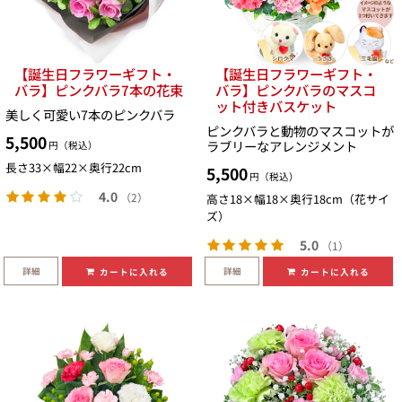
【誕生日フラワーギフト・
【誕生日フラワーギフト・
バラ】ピンクバラ7本の花束
バラ】ピンクバラのマスコ
ット付きバスケット
美しく可愛い7本のピンクバラ
ピンクバラと動物のマスコットが
5,500
ラブリーなアレンジメント
円（税込）
長さ33×幅22×奥行22cm
5,500
円（税込）
4.0
（2）
高さ18×幅18×奥行18cm（花サイ
ズ）
5.0
（1）
詳細
詳細
カートに入れる
カートに入れる