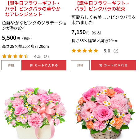
【誕生日フラワーギフト・
【誕生日フラワーギフト・
バラ】ピンクバラの華やか
バラ】ピンクバラの花束
なアレンジメント
可愛らしくも美しいピンクバラを
束ねました
色鮮やかなピンクのグラデーショ
ンが魅力的
7,150
円（税込）
5,500
円（税込）
長さ55×幅36×奥行20cm
高さ28×幅25×奥行20cm
5.0
（2）
4.5
（8）
詳細
詳細
カートに入れる
カートに入れる