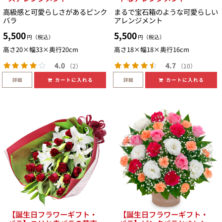
高級感と可愛らしさがあるピンク
まるで宝石箱のような可愛らしい
バラ
アレンジメント
5,500
5,500
円（税込）
円（税込）
高さ20×幅33×奥行20cm
高さ18×幅18×奥行16cm
4.0
4.7
（2）
（10）
詳細
詳細
カートに入れる
カートに入れる
【誕生日フラワーギフト・
【誕生日フラワーギフト・