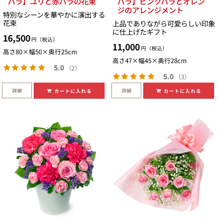
バラ】ユリと赤バラの花束
バラ】ピンクバラとオレン
ジのアレンジメント
特別なシーンを華やかに演出する
花束
上品でありながら可愛らしい印象
に仕上げたギフト
16,500
円（税込）
11,000
円（税込）
高さ80×幅50×奥行25cm
高さ47×幅45×奥行28cm
5.0
（2）
5.0
（3）
詳細
詳細
カートに入れる
カートに入れる