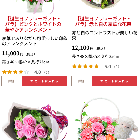
【誕生日フラワーギフト・
【誕生日フラワーギフト・
バラ】ピンクとホワイトの
バラ】赤と白の豪華な花束
華やかアレンジメント
赤と白のコントラストが美しい花
束
豪華でありながら可愛らしい印象
のアレンジメント
12,100
円（税込）
11,000
円（税込）
長さ48×幅35×奥行35cm
高さ48×幅42×奥行23cm
5.0
（3）
4.0
（1）
詳細
詳細
カートに入れる
カートに入れる