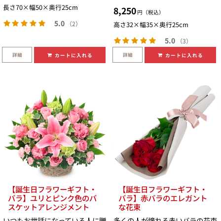
長さ70×幅50×奥行25cm
8,250
円（税込）
5.0
（2）
高さ32×幅35×奥行25cm
5.0
（3）
詳細
詳細
カートに入れる
カートに入れる
【誕生日フラワーギフト・
【誕生日フラワーギフト・
バラ】ユリとピンク色のバ
バラ】赤バラのエレガント
スケットアレンジメント
な花束
いつもお世話になっている人に贈
多くの人が憧れる赤いバラの花束