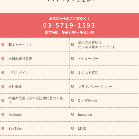
よく贈られる花
お祝いの花特集
誕生日フラワーギフト特集
お電話からのご注文ＯＫ！
8月の誕生花(トルコキキョウ)
開店・開業祝い
退職祝い
結
03-5719-1593
婚記念日
お供え・お悔やみ
お供え・お悔やみの花
四十九日
受付時間 午前9:00～午後5:30
法要以降に贈る花
通夜・葬儀に贈る花
胡蝶蘭・花鉢
プリザ
ーブドフラワー
季節のイベント
ひまわり ギフト・プレゼント
法人のお客様は
季節のイベント
花キューピット
特集
お盆 花（新盆・初盆）
お盆 花（新
ビジネス花キューピット
盆・初盆）
お盆 花（新盆・初盆）
お盆・お供え 花とセットギ
フト
お盆・お供え プリザーブドフラワー
ひまわり ギフト・プ
当日配達特急便
セミオーダー
レゼント特集
夏の花贈り・お中元・暑中見舞い 花のギフト特集
敬老の日におくる花ギフト・プレゼント特集
敬老の日におくる
ご利用ガイド
よくある質問
花ギフト・プレゼント特集
敬老の日 花のおすすめランキング
敬
老の日 花鉢植えのギフト・プレゼント特集
敬老の日 花とセットギ
会社概要
プライバシーポリシー
フト・プレゼント特集
敬老の日の花 全てのギフト一覧
キャン
ペーン
映画『ウォーターガーディアンズ』コラボキャンペーン
特定商取引に関する法律に基づく表
X（旧Twitter）
示
誕生日の花を探す
「きょう誕生日なんです」キャンペーン
誕生日フラワーギフト
誕生日フラワーギフト特集
誕生日フラワ
facebook
Instagram
ーギフト商品一覧
バラ
ユリ
トルコキキョウ
8月の誕生花
(トルコキキョウ)
9月の誕生花(リンドウ)
誕生日セットギフト
YouTube
LINE
用途か
キャンペーン
「きょう誕生日なんです」キャンペーン