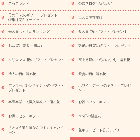
ら探す
お祝いの花特集
当日配達特急便
お祝い商品一覧
お
ごっこランド
公式ブログ“花だより”
祝い
開店・開業祝い
新築・引っ越し祝い
退職祝い
結婚記
念日
結婚祝い
出産祝い
退院祝い・快気祝い
還暦祝い・長
母の日 花のギフト・プレゼント
母の日産直花鉢
特集は花キューピット
寿祝い
プチギフト
ペットのお祝いフラワー
お中元・暑中見
舞い
敬老の日
お供え・お悔やみ
当日配達特急便 お供え
お
母の日おすすめランキング
父の日 花のギフト・プレゼント
供え・お悔やみ商品一覧
お供え・お悔やみの花
四十九日法要以
降に贈る花
通夜・葬儀に贈る花
お供え お花とセットギフト
お盆 花（新盆・初盆）
敬老の日 花のギフト・プレゼント
お供え プリザーブドフラワー
ペットのお供えフラワー
お盆（新
盆・初盆）
その他
お祝い返し
お見舞い
お取り寄せギフト
ビジネス用
ご自宅用
観葉植物
ミディ胡蝶蘭
プリザーブ
クリスマス 花のギフト・プレゼント
喪中見舞い・冬のお供えに贈る花
スタイルから探す
ドフラワー
アレンジメント
花束
スタ
ンド花
お祝い
お供え・お悔やみ
胡蝶蘭
胡蝶蘭・花鉢
ミ
成人の日に贈る花
愛妻の日に贈る花
ディ胡蝶蘭・お祝い
ミディ胡蝶蘭・お供え
世界初の青色胡蝶蘭
フラワーバレンタイン 花のギフト・
ホワイトデー 花のギフト・プレゼ
観葉植物
観葉植物
産直多肉植物
プリザーブドフラワー
プレゼント
ント
お祝い
お供え・お悔やみ
花とセットギフト
セミオーダー
プチギフト（hanamore -ハナモア-）
花とみどりのeギフト
花
卒園卒業・入園入学祝いに贈る花
お祝いセットギフト
キューピットのeGfit
カラー
ピンク
イエローオレンジ
レッ
予算から探す
ド
お花の種類
バラ
ユリ
トルコキキョウ
お供えセットギフト
365日の誕生花
お祝い
お祝い・
3000円～
お祝い・
4000円～
お祝い・
5000円～
お祝い・
7000円～
お祝い・
10000円～
お供え・お
「きょう誕生日なんです」キャンペ
花キューピット公式アプリ
ーン
悔やみ
お供え・お悔やみ・
3000円～
お供え・お悔やみ・
5000