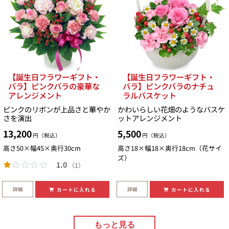
【誕生日フラワーギフト・
【誕生日フラワーギフト・
バラ】ピンクバラの豪華な
バラ】ピンクバラのナチュ
アレンジメント
ラルバスケット
ピンクのリボンが上品さと華やか
かわいらしい花畑のようなバスケ
さを演出
ットアレンジメント
13,200
5,500
円（税込）
円（税込）
高さ50×幅45×奥行30cm
高さ18×幅18×奥行18cm（花サイ
ズ）
1.0
（1）
詳細
詳細
カートに入れる
カートに入れる
もっと見る