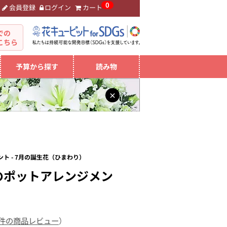
0
会員登録
ログイン
カート
。
での
こちら
予算から探す
読み物
×
ト - 7月の誕生花（ひまわり）
のポットアレンジメン
 件の商品レビュー
）