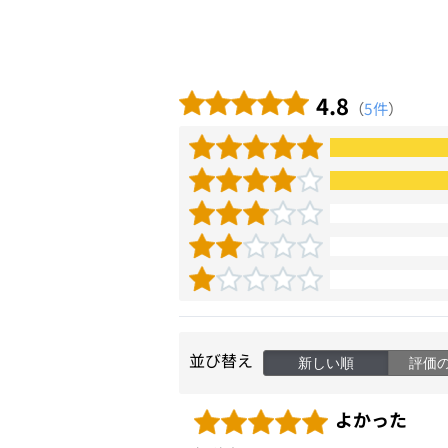
4.8
（
5件
）
並び替え
新しい順
評価
よかった