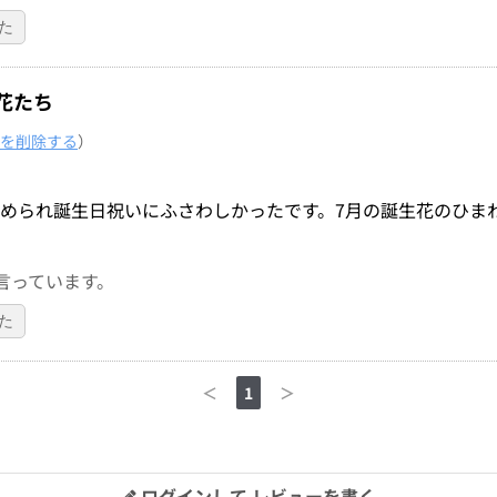
た
花たち
を削除する
）
められ誕生日祝いにふさわしかったです。7月の誕生花のひま
言っています。
た
＜
1
＞
ログインして レビューを書く