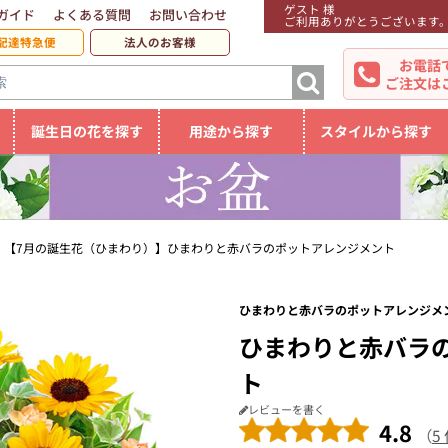
ゲスト 様
ガイド
よくある質問
お問い合わせ
ご利用ありがとうございます
配達特急便
法人のお客様
お電話
ご注文は
誕生日の花を探す
用途から探す
スタイルから探す
【7月の誕生花（ひまわり）】ひまわりと赤バラのポットアレンジメント
ひまわりと赤バラのポットアレンジメン
ひまわりと赤バラ
ト
レビューを書く
4.8
（
5