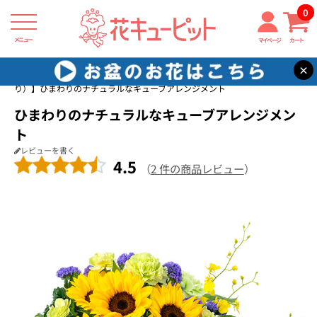
0
メニュー
マイページ
カート
×
花キューピット
7月の誕生花（ひまわり）
【7月の誕生花（ひまわ
り）】ひまわりのナチュラルなキューブアレンジメント
ひまわりのナチュラルなキューブアレンジメン
ト
レビューを書く
4.5
（
2 件の商品レビュー
）