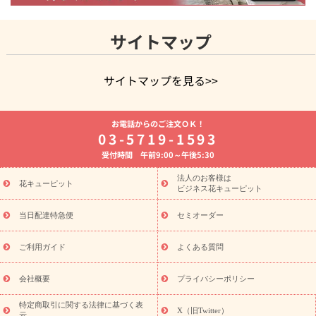
サイトマップ
サイトマップを見る>>
よく贈られる花
お祝いの花特集
誕生日フラワーギフト特集
お電話からのご注文ＯＫ！
8月の誕生花(トルコキキョウ)
開店・開業祝い
退職祝い
結
03-5719-1593
婚記念日
お供え・お悔やみ
お供え・お悔やみの花
四十九日
受付時間 午前9:00～午後5:30
法要以降に贈る花
通夜・葬儀に贈る花
胡蝶蘭・花鉢
プリザ
ーブドフラワー
季節のイベント
ひまわり ギフト・プレゼント
法人のお客様は
季節のイベント
花キューピット
特集
お盆 花（新盆・初盆）
お盆 花（新
ビジネス花キューピット
盆・初盆）
お盆 花（新盆・初盆）
お盆・お供え 花とセットギ
フト
お盆・お供え プリザーブドフラワー
ひまわり ギフト・プ
当日配達特急便
セミオーダー
レゼント特集
夏の花贈り・お中元・暑中見舞い 花のギフト特集
敬老の日におくる花ギフト・プレゼント特集
敬老の日におくる
ご利用ガイド
よくある質問
花ギフト・プレゼント特集
敬老の日 花のおすすめランキング
敬
老の日 花鉢植えのギフト・プレゼント特集
敬老の日 花とセットギ
会社概要
プライバシーポリシー
フト・プレゼント特集
敬老の日の花 全てのギフト一覧
キャン
ペーン
映画『ウォーターガーディアンズ』コラボキャンペーン
特定商取引に関する法律に基づく表
X（旧Twitter）
示