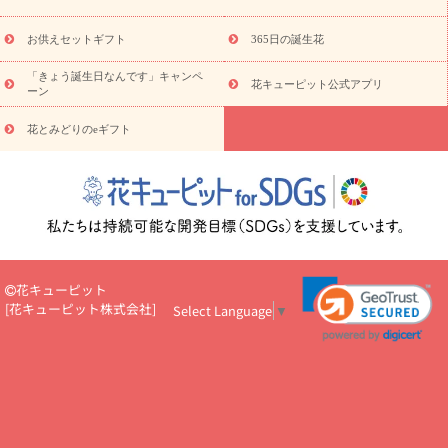
キューピットのeGfit
カラー
ピンク
イエローオレンジ
レッ
予算から探す
ド
お花の種類
バラ
ユリ
トルコキキョウ
お供えセットギフト
365日の誕生花
お祝い
お祝い・
3000円～
お祝い・
4000円～
お祝い・
5000円～
お祝い・
7000円～
お祝い・
10000円～
お供え・お
「きょう誕生日なんです」キャンペ
花キューピット公式アプリ
ーン
悔やみ
お供え・お悔やみ・
3000円～
お供え・お悔やみ・
5000
円～
お供え・お悔やみ・
7000円～
お供え・お悔やみ・
10000
花とみどりのeギフト
読み物
円～
注目されている記事
365日の誕生花カレンダー
開店・開業祝
いのマナー
定年退職祝いのマナー
お祝いを贈るときのマナー・
ルール
花キューピットのお祝いコラム一覧
誕生日のお花を「色
彩心理学」で選ぶ方法
結婚祝いの予算相場
出産祝いお役立ち情
報
転職祝いのマナー基礎知識
ペットのお祝いワンポイントアド
バイス
スタンド花（フラスタ）のマナー
お見舞いのマナーとル
花キューピット
ール
新築引っ越し祝いコラム
お祝い花のマナー総まとめ
職
[
花キューピット株式会社
]
Select Language
▼
場上司や先輩へ贈るお祝い花の正解は？
開店祝いの花 選び方ガイ
ド（早見表あり）
お供えを贈るときのマナー・ルール
花キューピットのお供え・
お悔やみ・仏花コラム一覧
花キューピットの仏花のルール・マナ
ーQ&A
ペットの供花の基礎知識とペットロスを癒す向き合い方
一周忌のマナー
四十九日の基礎知識
お盆のルール・マナー
お彼岸のルール・マナー
キリスト教のお葬式の流れ【マナー基礎