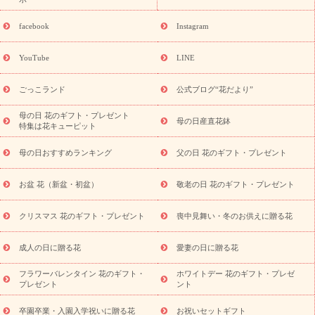
誕生日の花を探す
「きょう誕生日なんです」キャンペーン
誕生日フラワーギフト
誕生日フラワーギフト特集
誕生日フラワ
facebook
Instagram
ーギフト商品一覧
バラ
ユリ
トルコキキョウ
8月の誕生花
(トルコキキョウ)
9月の誕生花(リンドウ)
誕生日セットギフト
YouTube
LINE
用途か
キャンペーン
「きょう誕生日なんです」キャンペーン
ら探す
お祝いの花特集
当日配達特急便
お祝い商品一覧
お
ごっこランド
公式ブログ“花だより”
祝い
開店・開業祝い
新築・引っ越し祝い
退職祝い
結婚記
念日
結婚祝い
出産祝い
退院祝い・快気祝い
還暦祝い・長
母の日 花のギフト・プレゼント
母の日産直花鉢
特集は花キューピット
寿祝い
プチギフト
ペットのお祝いフラワー
お中元・暑中見
舞い
敬老の日
お供え・お悔やみ
当日配達特急便 お供え
お
母の日おすすめランキング
父の日 花のギフト・プレゼント
供え・お悔やみ商品一覧
お供え・お悔やみの花
四十九日法要以
降に贈る花
通夜・葬儀に贈る花
お供え お花とセットギフト
お盆 花（新盆・初盆）
敬老の日 花のギフト・プレゼント
お供え プリザーブドフラワー
ペットのお供えフラワー
お盆（新
盆・初盆）
その他
お祝い返し
お見舞い
お取り寄せギフト
ビジネス用
ご自宅用
観葉植物
ミディ胡蝶蘭
プリザーブ
クリスマス 花のギフト・プレゼント
喪中見舞い・冬のお供えに贈る花
スタイルから探す
ドフラワー
アレンジメント
花束
スタ
ンド花
お祝い
お供え・お悔やみ
胡蝶蘭
胡蝶蘭・花鉢
ミ
成人の日に贈る花
愛妻の日に贈る花
ディ胡蝶蘭・お祝い
ミディ胡蝶蘭・お供え
世界初の青色胡蝶蘭
フラワーバレンタイン 花のギフト・
ホワイトデー 花のギフト・プレゼ
観葉植物
観葉植物
産直多肉植物
プリザーブドフラワー
プレゼント
ント
お祝い
お供え・お悔やみ
花とセットギフト
セミオーダー
プチギフト（hanamore -ハナモア-）
花とみどりのeギフト
花
卒園卒業・入園入学祝いに贈る花
お祝いセットギフト