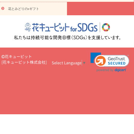
円～
お供え・お悔やみ・
7000円～
お供え・お悔やみ・
10000
花とみどりのeギフト
読み物
円～
注目されている記事
365日の誕生花カレンダー
開店・開業祝
いのマナー
定年退職祝いのマナー
お祝いを贈るときのマナー・
ルール
花キューピットのお祝いコラム一覧
誕生日のお花を「色
彩心理学」で選ぶ方法
結婚祝いの予算相場
出産祝いお役立ち情
報
転職祝いのマナー基礎知識
ペットのお祝いワンポイントアド
バイス
スタンド花（フラスタ）のマナー
お見舞いのマナーとル
花キューピット
ール
新築引っ越し祝いコラム
お祝い花のマナー総まとめ
職
[
花キューピット株式会社
]
Select Language
▼
場上司や先輩へ贈るお祝い花の正解は？
開店祝いの花 選び方ガイ
ド（早見表あり）
お供えを贈るときのマナー・ルール
花キューピットのお供え・
お悔やみ・仏花コラム一覧
花キューピットの仏花のルール・マナ
ーQ&A
ペットの供花の基礎知識とペットロスを癒す向き合い方
一周忌のマナー
四十九日の基礎知識
お盆のルール・マナー
お彼岸のルール・マナー
キリスト教のお葬式の流れ【マナー基礎
知識】
お供え花のマナー総まとめ
仏花の選び方ガイド（早見表
あり)
花キューピット×専門家
CO2排出量削減 / SDGsを考える
プロ直伝10のテクニック
花美人5人の「花のある暮らし」
美
しい“花とお祝い”の世界
花贈りをもっと楽しみたい
男性は花を
もらってうれしい？アンケート
テレワークにおすすめの観葉植