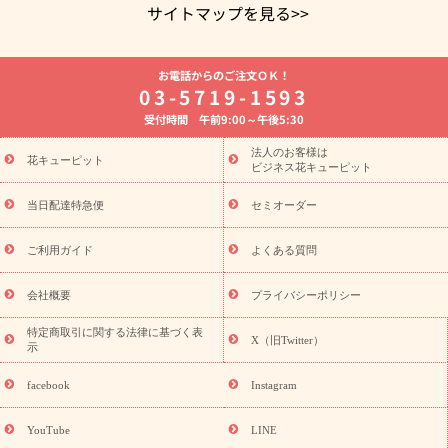
サイトマップを見る>>
よく贈られる花
お祝いの花特集
誕生日フラワーギフト特集
お電話からのご注文ＯＫ！
8月の誕生花(トルコキキョウ)
開店・開業祝い
退職祝い
結
03-5719-1593
婚記念日
お供え・お悔やみ
お供え・お悔やみの花
四十九日
受付時間 午前9:00～午後5:30
法要以降に贈る花
通夜・葬儀に贈る花
胡蝶蘭・花鉢
プリザ
ーブドフラワー
季節のイベント
ひまわり ギフト・プレゼント
法人のお客様は
季節のイベント
花キューピット
特集
お盆 花（新盆・初盆）
お盆 花（新
ビジネス花キューピット
盆・初盆）
お盆 花（新盆・初盆）
お盆・お供え 花とセットギ
フト
お盆・お供え プリザーブドフラワー
ひまわり ギフト・プ
当日配達特急便
セミオーダー
レゼント特集
夏の花贈り・お中元・暑中見舞い 花のギフト特集
敬老の日におくる花ギフト・プレゼント特集
敬老の日におくる
ご利用ガイド
よくある質問
花ギフト・プレゼント特集
敬老の日 花のおすすめランキング
敬
老の日 花鉢植えのギフト・プレゼント特集
敬老の日 花とセットギ
会社概要
プライバシーポリシー
フト・プレゼント特集
敬老の日の花 全てのギフト一覧
キャン
ペーン
映画『ウォーターガーディアンズ』コラボキャンペーン
特定商取引に関する法律に基づく表
X（旧Twitter）
示
誕生日の花を探す
「きょう誕生日なんです」キャンペーン
誕生日フラワーギフト
誕生日フラワーギフト特集
誕生日フラワ
facebook
Instagram
ーギフト商品一覧
バラ
ユリ
トルコキキョウ
8月の誕生花
(トルコキキョウ)
9月の誕生花(リンドウ)
誕生日セットギフト
YouTube
LINE
用途か
キャンペーン
「きょう誕生日なんです」キャンペーン