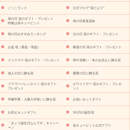
ら探す
お祝いの花特集
当日配達特急便
お祝い商品一覧
お
ごっこランド
公式ブログ“花だより”
祝い
開店・開業祝い
新築・引っ越し祝い
退職祝い
結婚記
念日
結婚祝い
出産祝い
退院祝い・快気祝い
還暦祝い・長
母の日 花のギフト・プレゼント
母の日産直花鉢
特集は花キューピット
寿祝い
プチギフト
ペットのお祝いフラワー
お中元・暑中見
舞い
敬老の日
お供え・お悔やみ
当日配達特急便 お供え
お
母の日おすすめランキング
父の日 花のギフト・プレゼント
供え・お悔やみ商品一覧
お供え・お悔やみの花
四十九日法要以
降に贈る花
通夜・葬儀に贈る花
お供え お花とセットギフト
お盆 花（新盆・初盆）
敬老の日 花のギフト・プレゼント
お供え プリザーブドフラワー
ペットのお供えフラワー
お盆（新
盆・初盆）
その他
お祝い返し
お見舞い
お取り寄せギフト
ビジネス用
ご自宅用
観葉植物
ミディ胡蝶蘭
プリザーブ
クリスマス 花のギフト・プレゼント
喪中見舞い・冬のお供えに贈る花
スタイルから探す
ドフラワー
アレンジメント
花束
スタ
ンド花
お祝い
お供え・お悔やみ
胡蝶蘭
胡蝶蘭・花鉢
ミ
成人の日に贈る花
愛妻の日に贈る花
ディ胡蝶蘭・お祝い
ミディ胡蝶蘭・お供え
世界初の青色胡蝶蘭
フラワーバレンタイン 花のギフト・
ホワイトデー 花のギフト・プレゼ
観葉植物
観葉植物
産直多肉植物
プリザーブドフラワー
プレゼント
ント
お祝い
お供え・お悔やみ
花とセットギフト
セミオーダー
プチギフト（hanamore -ハナモア-）
花とみどりのeギフト
花
卒園卒業・入園入学祝いに贈る花
お祝いセットギフト
キューピットのeGfit
カラー
ピンク
イエローオレンジ
レッ
予算から探す
ド
お花の種類
バラ
ユリ
トルコキキョウ
お供えセットギフト
365日の誕生花
お祝い
お祝い・
3000円～
お祝い・
4000円～
お祝い・
5000円～
お祝い・
7000円～
お祝い・
10000円～
お供え・お
「きょう誕生日なんです」キャンペ
花キューピット公式アプリ
ーン
悔やみ
お供え・お悔やみ・
3000円～
お供え・お悔やみ・
5000