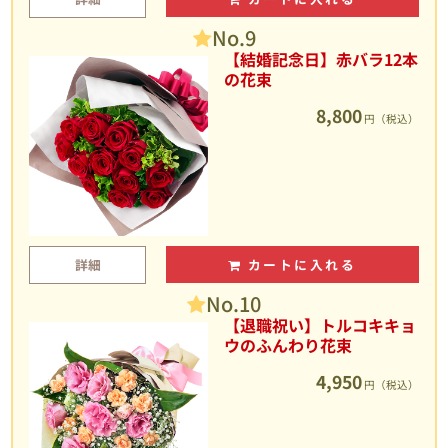
No.9
【結婚記念日】赤バラ12本
の花束
8,800
円（税込）
詳細
カートに入れる
No.10
【退職祝い】トルコキキョ
ウのふんわり花束
4,950
円（税込）